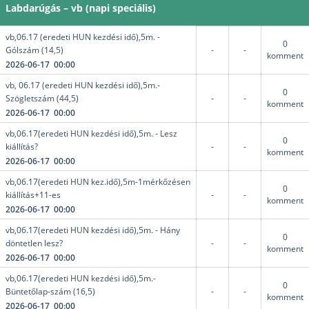
Labdarúgás – vb (napi speciális)
vb,06.17 (eredeti HUN kezdési idő),5m. -
0
Gólszám (14,5)
-
-
komment
2026-06-17 00:00
vb, 06.17 (eredeti HUN kezdési idő),5m.-
0
Szögletszám (44,5)
-
-
komment
2026-06-17 00:00
vb,06.17(eredeti HUN kezdési idő),5m. - Lesz
0
kiállítás?
-
-
komment
2026-06-17 00:00
vb,06.17(eredeti HUN kez.idő),5m-1mérkőzésen
0
kiállítás+11-es
-
-
komment
2026-06-17 00:00
vb,06.17(eredeti HUN kezdési idő),5m. - Hány
0
döntetlen lesz?
-
-
komment
2026-06-17 00:00
vb,06.17(eredeti HUN kezdési idő),5m.-
0
Büntetőlap-szám (16,5)
-
-
komment
2026-06-17 00:00