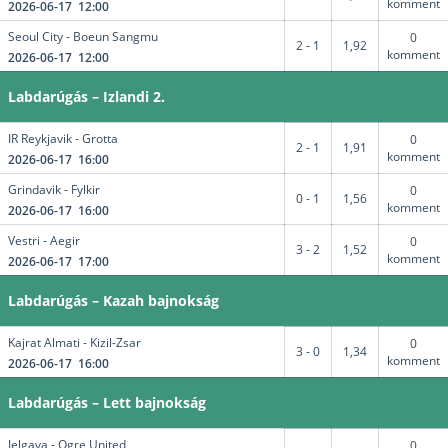
komment
2026-06-17 12:00
Seoul City - Boeun Sangmu
0
2 - 1
1,92
komment
2026-06-17 12:00
Labdarúgás – Izlandi 2.
IR Reykjavik - Grotta
0
2 - 1
1,91
komment
2026-06-17 16:00
Grindavik - Fylkir
0
0 - 1
1,56
komment
2026-06-17 16:00
Vestri - Aegir
0
3 - 2
1,52
komment
2026-06-17 17:00
Labdarúgás – Kazah bajnokság
Kajrat Almati - Kizil-Zsar
0
3 - 0
1,34
komment
2026-06-17 16:00
Labdarúgás – Lett bajnokság
Jelgava - Ogre United
0