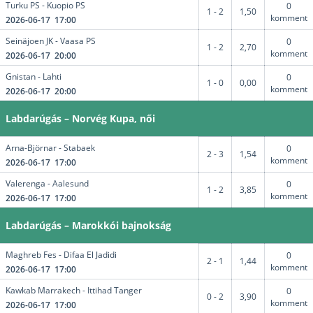
Turku PS - Kuopio PS
0
1 - 2
1,50
komment
2026-06-17 17:00
Seinäjoen JK - Vaasa PS
0
1 - 2
2,70
komment
2026-06-17 20:00
Gnistan - Lahti
0
1 - 0
0,00
komment
2026-06-17 20:00
Labdarúgás – Norvég Kupa, női
Arna-Björnar - Stabaek
0
2 - 3
1,54
komment
2026-06-17 17:00
Valerenga - Aalesund
0
1 - 2
3,85
komment
2026-06-17 17:00
Labdarúgás – Marokkói bajnokság
Maghreb Fes - Difaa El Jadidi
0
2 - 1
1,44
komment
2026-06-17 17:00
Kawkab Marrakech - Ittihad Tanger
0
0 - 2
3,90
komment
2026-06-17 17:00