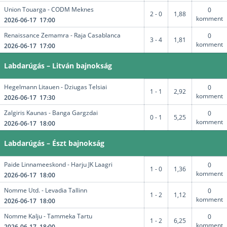
Union Touarga - CODM Meknes
0
2 - 0
1,88
komment
2026-06-17 17:00
Renaissance Zemamra - Raja Casablanca
0
3 - 4
1,81
komment
2026-06-17 17:00
Labdarúgás – Litván bajnokság
Hegelmann Litauen - Dziugas Telsiai
0
1 - 1
2,92
komment
2026-06-17 17:30
Zalgiris Kaunas - Banga Gargzdai
0
0 - 1
5,25
komment
2026-06-17 18:00
Labdarúgás – Észt bajnokság
Paide Linnameeskond - Harju JK Laagri
0
1 - 0
1,36
komment
2026-06-17 18:00
Nomme Utd. - Levadia Tallinn
0
1 - 2
1,12
komment
2026-06-17 18:00
Nomme Kalju - Tammeka Tartu
0
1 - 2
6,25
komment
2026-06-17 18:00