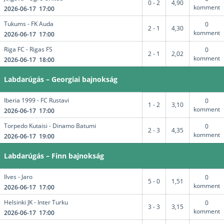
0 - 2
4,90
komment
2026-06-17 17:00
Tukums - FK Auda
0
2 - 1
4,30
komment
2026-06-17 17:00
Riga FC - Rigas FS
0
2 - 1
2,02
komment
2026-06-17 18:00
Labdarúgás – Georgiai bajnokság
Iberia 1999 - FC Rustavi
0
1 - 2
3,10
komment
2026-06-17 17:00
Torpedo Kutaisi - Dinamo Batumi
0
2 - 3
4,35
komment
2026-06-17 19:00
Labdarúgás – Finn bajnokság
Ilves - Jaro
0
5 - 0
1,51
komment
2026-06-17 17:00
Helsinki JK - Inter Turku
0
3 - 3
3,15
komment
2026-06-17 17:00