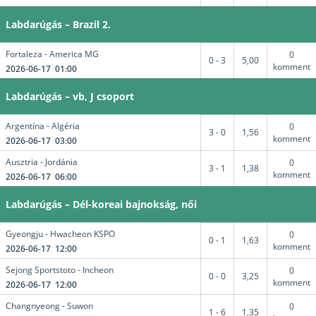
Labdarúgás – Brazil 2.
Fortaleza - America MG
0
0 - 3
5,00
komment
2026-06-17 01:00
Labdarúgás – vb, J csoport
Argentína - Algéria
0
3 - 0
1,56
komment
2026-06-17 03:00
Ausztria - Jordánia
0
3 - 1
1,38
komment
2026-06-17 06:00
Labdarúgás – Dél-koreai bajnokság, női
Gyeongju - Hwacheon KSPO
0
0 - 1
1,63
komment
2026-06-17 12:00
Sejong Sportstoto - Incheon
0
0 - 0
3,25
komment
2026-06-17 12:00
Changnyeong - Suwon
0
1 - 6
1,35