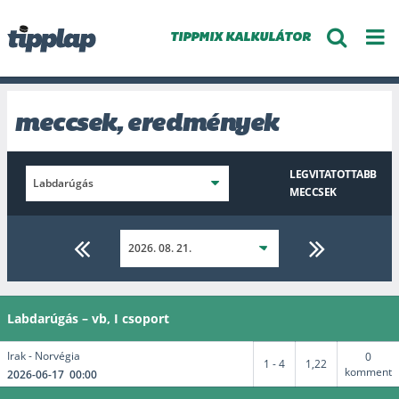
TIPPMIX KALKULÁTOR
meccsek, eredmények
LEGVITATOTTABB
MECCSEK
Labdarúgás – vb, I csoport
Irak - Norvégia
0
1 - 4
1,22
komment
2026-06-17 00:00