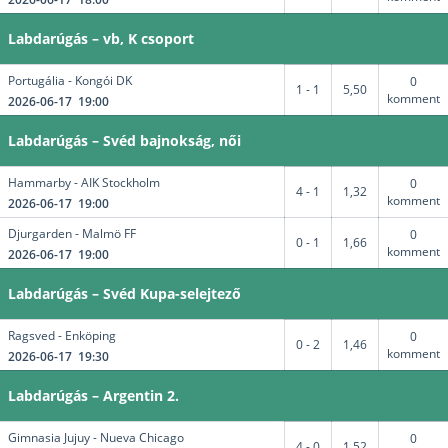
Labdarúgás – vb, K csoport
Portugália - Kongói DK
0
1 - 1
5,50
komment
2026-06-17 19:00
Labdarúgás – Svéd bajnokság, női
Hammarby - AIK Stockholm
0
4 - 1
1,32
komment
2026-06-17 19:00
Djurgarden - Malmö FF
0
0 - 1
1,66
komment
2026-06-17 19:00
Labdarúgás – Svéd Kupa-selejtező
Ragsved - Enköping
0
0 - 2
1,46
komment
2026-06-17 19:30
Labdarúgás – Argentin 2.
Gimnasia Jujuy - Nueva Chicago
0
4 - 0
1,52