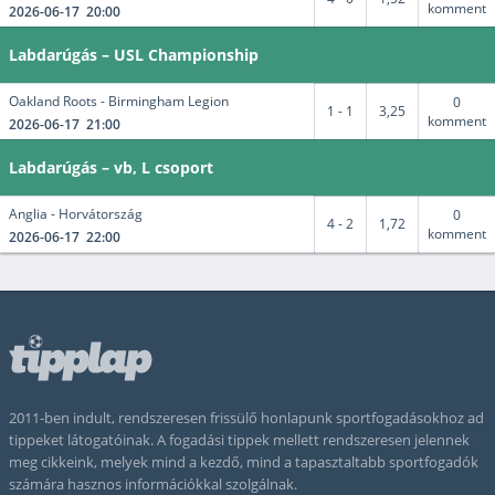
komment
2026-06-17 20:00
Labdarúgás – USL Championship
Oakland Roots - Birmingham Legion
0
1 - 1
3,25
komment
2026-06-17 21:00
Labdarúgás – vb, L csoport
Anglia - Horvátország
0
4 - 2
1,72
komment
2026-06-17 22:00
2011-ben indult, rendszeresen frissülő honlapunk sportfogadásokhoz ad
tippeket látogatóinak. A fogadási tippek mellett rendszeresen jelennek
meg cikkeink, melyek mind a kezdő, mind a tapasztaltabb sportfogadók
számára hasznos információkkal szolgálnak.