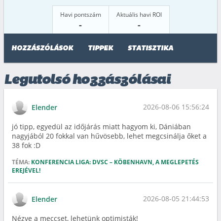
Havi pontszám
Aktuális havi ROI
-
-
HOZZÁSZÓLÁSOK
TIPPEK
STATISZTIKA
Legutolsó hozzászólásai
2026-08-06 15:56:24
Elender
jó tipp, egyedül az időjárás miatt hagyom ki, Dániában
nagyjából 20 fokkal van hűvösebb, lehet megcsinálja őket a
38 fok :D
TÉMA:
KONFERENCIA LIGA: DVSC – KÖBENHAVN, A MEGLEPETÉS
EREJÉVEL!
2026-08-05 21:44:53
Elender
Nézve a meccset, lehetünk optimisták!