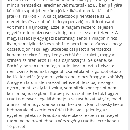
mint a nemzetközi eredmények mutatták az EL-ben pályára
küldött csapat jellemzően jó taktikával, mentalitással és
játékkal rukkolt ki. A kulcsjátékosok pihentetése az EL
menetelés (és az abból befolyó pénzek) miatt fontosabb
volt mint a bajnokság. Ezzel a magam részéről teljesen
egyetértettem bizonyos szintig, most is egyetértek vele. A
magyarszabály egy igazi baromság, sehol a világon nincs
ilyen, semelyik edző és stáb felé nem lehet elvárás az, hogy
összetudjon rakni egy ütőképes csapatot a nemzetközi
kupameccsekre és egy kényszerből összerakott, magyar
szinten szintén erős 11-et a bajnokságra. Se Keane, se
Borbély, se senki nem fogja tudni kezelni ezt a helyzetet,
nem csak a Fradinál, nagyobb csapatoknál is gondot okoz a
kettős terhelés (olyan helyeken ahol nincs "magyarszabály")
Ahogy én látom idén sokkal nehezebb lesz bajnokságot
nyerni, mint tavaly lett volna, semmiféle koncepciót nem
látni a bajnokságban. Borbély is rosszul mérte föl, hogy a
Fradi B megveri legalább majd a Vasast hazai pályán, majd
amikor látta hogy szar van már késő volt, Kanichowsky késői
behozatala pl szerintem óriási hiba volt. Jelenleg az
egyetlen játékos a Fradiban aki előkészítésben minőséget
tudott volna hozni ebbe a vérszegény Fradiba, erre kapott
10 percet.