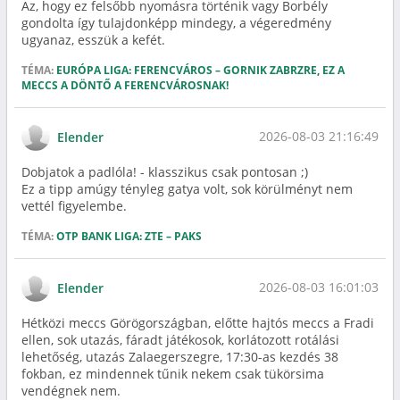
Az, hogy ez felsőbb nyomásra történik vagy Borbély
gondolta így tulajdonképp mindegy, a végeredmény
ugyanaz, esszük a kefét.
TÉMA:
EURÓPA LIGA: FERENCVÁROS – GORNIK ZABRZRE, EZ A
MECCS A DÖNTŐ A FERENCVÁROSNAK!
2026-08-03 21:16:49
Elender
Dobjatok a padlóla! - klasszikus csak pontosan ;)
Ez a tipp amúgy tényleg gatya volt, sok körülményt nem
vettél figyelembe.
TÉMA:
OTP BANK LIGA: ZTE – PAKS
2026-08-03 16:01:03
Elender
Hétközi meccs Görögországban, előtte hajtós meccs a Fradi
ellen, sok utazás, fáradt játékosok, korlátozott rotálási
lehetőség, utazás Zalaegerszegre, 17:30-as kezdés 38
fokban, ez mindennek tűnik nekem csak tükörsima
vendégnek nem.