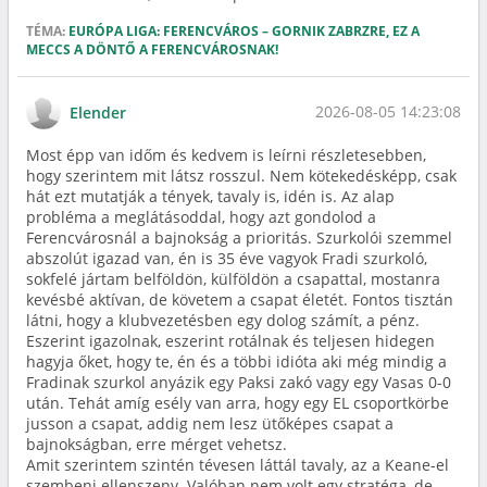
TÉMA:
EURÓPA LIGA: FERENCVÁROS – GORNIK ZABRZRE, EZ A
MECCS A DÖNTŐ A FERENCVÁROSNAK!
2026-08-05 14:23:08
Elender
Most épp van időm és kedvem is leírni részletesebben,
hogy szerintem mit látsz rosszul. Nem kötekedésképp, csak
hát ezt mutatják a tények, tavaly is, idén is. Az alap
probléma a meglátásoddal, hogy azt gondolod a
Ferencvárosnál a bajnokság a prioritás. Szurkolói szemmel
abszolút igazad van, én is 35 éve vagyok Fradi szurkoló,
sokfelé jártam belföldön, külföldön a csapattal, mostanra
kevésbé aktívan, de követem a csapat életét. Fontos tisztán
látni, hogy a klubvezetésben egy dolog számít, a pénz.
Eszerint igazolnak, eszerint rotálnak és teljesen hidegen
hagyja őket, hogy te, én és a többi idióta aki még mindig a
Fradinak szurkol anyázik egy Paksi zakó vagy egy Vasas 0-0
után. Tehát amíg esély van arra, hogy egy EL csoportkörbe
jusson a csapat, addig nem lesz ütőképes csapat a
bajnokságban, erre mérget vehetsz.
Amit szerintem szintén tévesen láttál tavaly, az a Keane-el
szembeni ellenszenv. Valóban nem volt egy stratéga, de