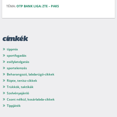
TÉMA:
OTP BANK LIGA: ZTE – PAKS
címkék
tippmix
sportfogadás
esélylatolgatás
sportelemzés
Beharangozó, labdarúgó-cikkek
Röpte, tenisz-cikkek
Trükkök, taktikák
Szelvényajánló
Csont nélkül, kosárlabda-cikkek
Tippjáték