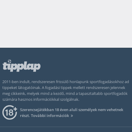
2011-ben indult, rendszeresen frissülő honlapunk sportfogadásokhoz ad
tippeket látogatóinak. A fogadási tippek mellett rendszeresen jelennek
meg cikkeink, melyek mind a kezdő, mind a tapasztaltabb sportfogadók
számára hasznos információkkal szolgálnak.
Szerencsejátékban 18 éven aluli személyek nem vehetnek
részt.
További információk