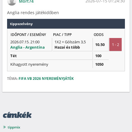
2026-07-15 01:24:30
Mort74
Anglia rendes játékidőben
tippszelvény
IDŐPONT / ESEMÉNY
PIAC / TIPP
ODDS
2026.07.15. 21:00
1X2 + Gólszám 3,5
10.50
1 - 2
Anglia - Argentína
Hazai és több
Tét
100
Kihagyott nyeremény
1050
TÉMA:
FIFA VB 2026 NYEREMÉNYJÁTÉK
címkék
tippmix