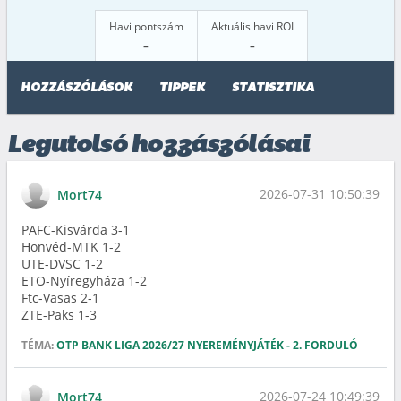
Havi pontszám
Aktuális havi ROI
-
-
HOZZÁSZÓLÁSOK
TIPPEK
STATISZTIKA
Legutolsó hozzászólásai
2026-07-31 10:50:39
Mort74
PAFC-Kisvárda 3-1
Honvéd-MTK 1-2
UTE-DVSC 1-2
ETO-Nyíregyháza 1-2
Ftc-Vasas 2-1
ZTE-Paks 1-3
TÉMA:
OTP BANK LIGA 2026/27 NYEREMÉNYJÁTÉK - 2. FORDULÓ
2026-07-24 10:49:39
Mort74