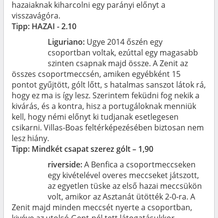
hazaiaknak kiharcolni egy parányi előnyt a
visszavágóra.
Tipp: HAZAI - 2.10
Liguriano:
Ugye 2014 őszén egy
csoportban voltak, ezúttal egy magasabb
szinten csapnak majd össze. A Zenit az
összes csoportmeccsén, amiken egyébként 15
pontot gyűjtött, gólt lőtt, s hatalmas sanszot látok rá,
hogy ez ma is így lesz. Szerintem feküdni fog nekik a
kivárás, és a kontra, hisz a portugáloknak menniük
kell, hogy némi előnyt ki tudjanak esetlegesen
csikarni. Villas-Boas feltérképezésében biztosan nem
lesz hiány.
Tipp: Mindkét csapat szerez gólt – 1,90
riverside:
A Benfica a csoportmeccseken
egy kivételével overes meccseket játszott,
az egyetlen tüske az első hazai meccsükön
volt, amikor az Asztanát ütötték 2-0-ra. A
Zenit majd minden meccsét nyerte a csoportban,
kivéve az utolsó Gent-nél tett látogatásukkor