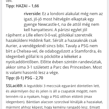
teli.
Tipp: HAZAI – 1,66
riverside:
Ez a londoni alakulat még nem az
igazi, jó-jó most hétvégén elkaptak egy
gyenge Newcastle-t, na de attól még nem
kell hanyattesni. A párizsi egylet jól
rápihent a Lille elleni 0-0-val, gólokkal szeretnék
hazaküldeni Hiddink fiait. Sérült a hazaiaknák csak
Aurier, a vendégeknél sincs bibi. Tavaly a PSG nem
bírt a Chelsea-vel, de odabogyózott a Stamfordra, és
idegenbeli góllal ki is pöckölte a kékeket a
nyolcaddöntőben. Előtte évben szintén randevúztak,
akkor sima 3-1 született a Parc des Princesben. Most
is valami hasonló lesz a vége.
Tipp: (0-1) PSG - 2,70
SSLaci69:
A legutóbbi 3 meccsük egyaránt döntetlen lett,
és akármilyen ősz és jelen is áll a csapatok mögött, nem
tenném rá a nyakam, hogy a PSG otthon eldönti (max
idegenben). Bántóan alacson szorzóval kínálják a hazaiakat,
mármint ahhoz képest, hogy kemény rangadó lesz. Emiatt