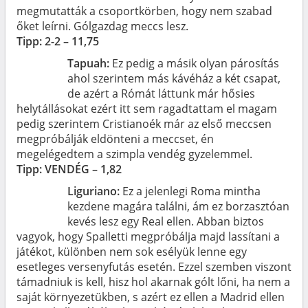
megmutatták a csoportkörben, hogy nem szabad
őket leírni. Gólgazdag meccs lesz.
Tipp: 2-2 – 11,75
Tapuah:
Ez pedig a másik olyan párosítás
ahol szerintem más kávéház a két csapat,
de azért a Rómát láttunk már hősies
helytállásokat ezért itt sem ragadtattam el magam
pedig szerintem Cristianoék már az első meccsen
megpróbálják eldönteni a meccset, én
megelégedtem a szimpla vendég gyzelemmel.
Tipp: VENDÉG – 1,82
Liguriano:
Ez a jelenlegi Roma mintha
kezdene magára találni, ám ez borzasztóan
kevés lesz egy Real ellen. Abban biztos
vagyok, hogy Spalletti megpróbálja majd lassítani a
játékot, különben nem sok esélyük lenne egy
esetleges versenyfutás esetén. Ezzel szemben viszont
támadniuk is kell, hisz hol akarnak gólt lőni, ha nem a
saját környezetükben, s azért ez ellen a Madrid ellen