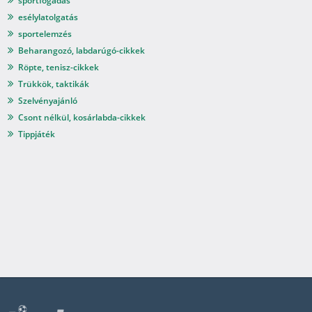
sportfogadás
esélylatolgatás
sportelemzés
Beharangozó, labdarúgó-cikkek
Röpte, tenisz-cikkek
Trükkök, taktikák
Szelvényajánló
Csont nélkül, kosárlabda-cikkek
Tippjáték