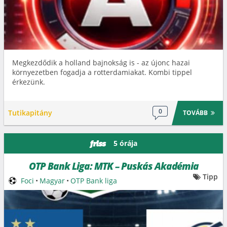
Megkezdődik a holland bajnokság is - az újonc hazai
környezetben fogadja a rotterdamiakat. Kombi tippel
érkezünk.
0
Tutikapitány
TOVÁBB
5 órája
friss
OTP Bank Liga: MTK – Puskás Akadémia
Tipp
Foci
•
Magyar
•
OTP Bank liga