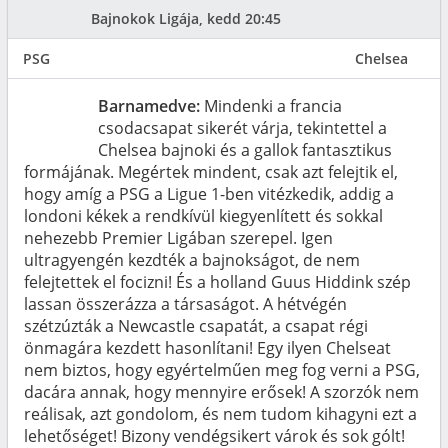
Bajnokok Ligája, kedd 20:45
PSG
Chelsea
Barnamedve:
Mindenki a francia
csodacsapat sikerét várja, tekintettel a
Chelsea bajnoki és a gallok fantasztikus
formájának. Megértek mindent, csak azt felejtik el,
hogy amíg a PSG a Ligue 1-ben vitézkedik, addig a
londoni kékek a rendkívül kiegyenlített és sokkal
nehezebb Premier Ligában szerepel. Igen
ultragyengén kezdték a bajnokságot, de nem
felejtettek el focizni! És a holland Guus Hiddink szép
lassan összerázza a társaságot. A hétvégén
szétzúzták a Newcastle csapatát, a csapat régi
önmagára kezdett hasonlítani! Egy ilyen Chelseat
nem biztos, hogy egyértelműen meg fog verni a PSG,
dacára annak, hogy mennyire erősek! A szorzók nem
reálisak, azt gondolom, és nem tudom kihagyni ezt a
lehetőséget! Bizony vendégsikert várok és sok gólt!