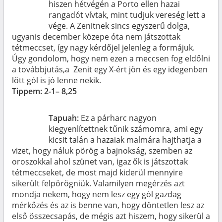
hiszen hétvégén a Porto ellen hazai
rangadót vívtak, mint tudjuk vereség lett a
vége. A Zenitnek sincs egyszerű dolga,
ugyanis december közepe óta nem játszottak
tétmeccset, így nagy kérdőjel jelenleg a formájuk.
Úgy gondolom, hogy nem ezen a meccsen fog eldőlni
a továbbjutás,a Zenit egy X-ért jön és egy idegenben
lőtt gól is jó lenne nekik.
Tippem: 2-1– 8,25
Tapuah:
Ez a párharc nagyon
kiegyenlítettnek tűnik számomra, ami egy
kicsit talán a hazaiak malmára hajthatja a
vizet, hogy náluk pörög a bajnokság, szemben az
oroszokkal ahol szünet van, igaz ők is játszottak
tétmeccseket, de most majd kiderül mennyire
sikerült felpörögniük. Valamilyen megérzés azt
mondja nekem, hogy nem lesz egy gól gazdag
mérkőzés és az is benne van, hogy döntetlen lesz az
első összecsapás, de mégis azt hiszem, hogy sikerül a