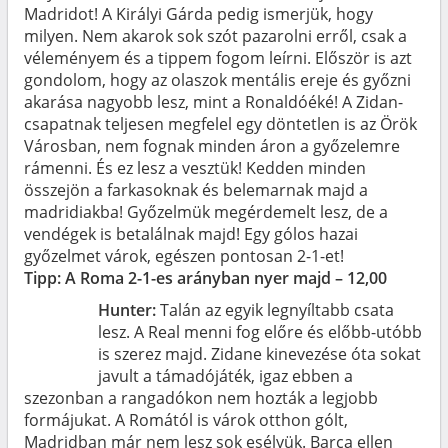
Madridot! A Királyi Gárda pedig ismerjük, hogy
milyen. Nem akarok sok szót pazarolni erről, csak a
véleményem és a tippem fogom leírni. Először is azt
gondolom, hogy az olaszok mentális ereje és győzni
akarása nagyobb lesz, mint a Ronaldóéké! A Zidan-
csapatnak teljesen megfelel egy döntetlen is az Örök
Városban, nem fognak minden áron a győzelemre
rámenni. És ez lesz a vesztük! Kedden minden
összejön a farkasoknak és belemarnak majd a
madridiakba! Győzelmük megérdemelt lesz, de a
vendégek is betalálnak majd! Egy gólos hazai
győzelmet várok, egészen pontosan 2-1-et!
Tipp: A Roma 2-1-es arányban nyer majd – 12,00
Hunter:
Talán az egyik legnyíltabb csata
lesz. A Real menni fog előre és előbb-utóbb
is szerez majd. Zidane kinevezése óta sokat
javult a támadójáték, igaz ebben a
szezonban a rangadókon nem hozták a legjobb
formájukat. A Romától is várok otthon gólt,
Madridban már nem lesz sok esélyük. Barca ellen