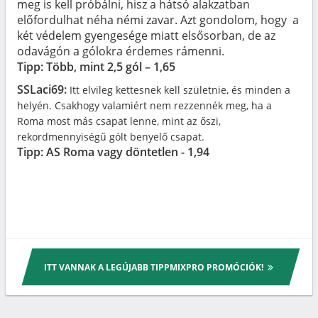
meg is kell próbálni, hisz a hátsó alakzatban
előfordulhat néha némi zavar. Azt gondolom, hogy a
két védelem gyengesége miatt elsősorban, de az
odavágón a gólokra érdemes rámenni.
Tipp: Több, mint 2,5 gól – 1,65
SSLaci69:
Itt elvileg kettesnek kell születnie, és minden a
helyén. Csakhogy valamiért nem rezzennék meg, ha a
Roma most más csapat lenne, mint az őszi,
rekordmennyiségű gólt benyelő csapat.
Tipp: AS Roma vagy döntetlen - 1,94
ITT VANNAK A LEGÚJABB TIPPMIXPRO PROMÓCIÓK!