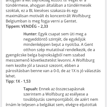
tündérmese, ahogyan általában a tündérmesék
szoktak, ez a BL kieséses szakasza és egy
maximálisan motivált és koncentrált Wolfsburg
Belgiumban is meg fogja verni a Gentet.
Tippem: VENDÉG – 2,33
Hunter:
Egyik csapat sem üti meg a
negyeddöntő szintjét, de egyikőjük
mindenképpen bejut a nyolcba. A Gent
otthon szép mutatóval rendelkezik, de a
gyengécske belga bajnokságból nem szabad
messzemenő következtetést levonni. A Wolfsburg
nem kezdte jól a tavaszi szezont, ebben a
párosításban benne van a 0-0, de az 1X is jó választás
lehet.
Tipp: 1X - 1,53
Tapuah:
Ennek az összecsapásnak
szerintem a Wolfsburg az esélyese a
továbbjutás szempontjából, de azért nem
írnám le teljesen a belgákat sem, elvégre eljutottak