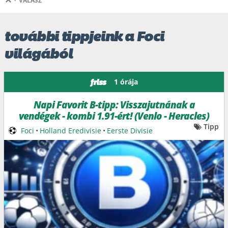
·
VÁLASZ
további tippjeink a Foci
világából
1 órája
friss
Napi Favorit B-tipp: Visszajutnának a
vendégek - kombi 1.91-ért! (Venlo - Heracles)
Tipp
Foci
•
Holland Eredivisie
•
Eerste Divisie