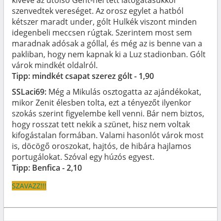
szenvedtek vereséget. Az orosz egylet a hatból
kétszer maradt under, gólt Hulkék viszont minden
idegenbeli meccsen rúgtak. Szerintem most sem
maradnak adósak a góllal, és még az is benne van a
pakliban, hogy nem kapnak ki a Luz stadionban. Gólt
várok mindkét oldalról.
Tipp: mindkét csapat szerez gólt - 1,90
SSLaci69:
Még a Mikulás osztogatta az ajándékokat,
mikor Zenit élesben tolta, ezt a tényezőt ilyenkor
szokás szerint figyelembe kell venni. Bár nem biztos,
hogy rosszat tett nekik a szünet, hisz nem voltak
kifogástalan formában. Valami hasonlót várok most
is, döcögő oroszokat, hajtós, de hibára hajlamos
portugálokat. Szóval egy húzós egyest.
Tipp: Benfica - 2,10
SZAVAZZ!!!