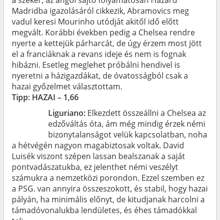
Madridba igazolásáról cikkezik, Abramovics meg
vadul keresi Mourinho utódját akitől idő előtt
megvált. Korábbi években pedig a Chelsea rendre
nyerte a kettejük párharcát, de úgy érzem most jött
el a franciáknak a revans ideje és nem is fognak
hibázni. Esetleg meglehet próbálni hendivel is
nyeretni a házigazdákat, de óvatosságból csak a
hazai győzelmet választottam.
Tipp: HAZAI – 1,66
Liguriano:
Elkezdett összeállni a Chelsea az
edzőváltás óta, ám még mindig érzek némi
bizonytalanságot velük kapcsolatban, noha
a hétvégén nagyon magabiztosak voltak. David
Luisék viszont szépen lassan bealszanak a saját
pontvadászatukba, ez jelenthet némi veszélyt
számukra a nemzetközi porondon. Ezzel szemben ez
a PSG. van annyira összeszokott, és stabil, hogy hazai
pályán, ha minimális előnyt, de kitudjanak harcolni a
támadóvonalukba lendületes, és éhes támadókkal