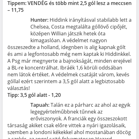
Tippem: VENDÉG és több mint 2,5 gól lesz a meccsen
– 11,75
Hunter:
Hiddink irányításval stabilabb lett a
Chelsea, Costa megtalálta góllövő cipőjét,
középen Willian játszik hetek óta
kimagaslóan. A védelmet nagyon
összeszedte a holland, idegnben is alig kapnak gólt
és ami a legfontosabb még nem kaptak ki Hiddinkkel.
A Psg már megnyerte a bajnokságát, minden erejével
a BL-re koncentrálhat. Ibráék 1,6 körüli oddsában
nem látok értéket. A védelmek csatáját várom, kevés
góllal ezért szerintem a 3,5 gól alatt a legbiztosabb
választás!
Tipp: 3,5 gól alatt - 1,20
Tapuah:
Talán ez a párharc az ahol az egyik
legegyértelműbbnek tűnnek az
erőviszonyok. A franciák egy összeszokott
társaság akiket csak előre vittek a nyári igazolásaik,
szemben a londoni kékekkel ahol mostanában döcög
a szekér, az angol sajtó folyamatosan Hazard