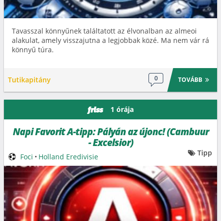
Tavasszal könnyűnek találtatott az élvonalban az almeoi
alakulat, amely visszajutna a legjobbak közé. Ma nem vár rá
könnyű túra.
0
Tutikapitány
TOVÁBB
1 órája
friss
Napi Favorit A-tipp: Pályán az újonc! (Cambuur
- Excelsior)
Tipp
Foci
•
Holland Eredivisie