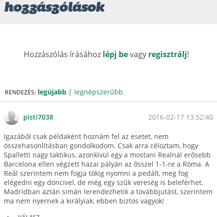
hozzászólások
Hozzászólás írásához
lépj be
vagy
regisztrálj
!
legújabb
|
legnépszerűbb
RENDEZÉS:
2016-02-17 13:52:40
pisti7038
Igazából csak példaként hoznám fel az esetet, nem
összehasonlításban gondolkodom. Csak arra céloztam, hogy
Spalletti nagy taktikus, azonkívül egy a mostani Realnál erősebb
Barcelona ellen végzett hazai pályán az ősszel 1-1-re a Róma. A
Reál szerintem nem fogja tökig nyomni a pedált, meg fog
elégedni egy döncivel, de még egy szűk vereség is beleférhet.
Madridban aztán simán lerendezhetik a továbbjutást, szerintem
ma nem nyernek a királyiak, ebben biztos vagyok!