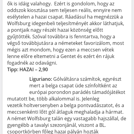
ők is idáig valahogy. Ezért is gondolom, hogy az
oddszok kiosztása sem teljesen reális, ennyire nem
esélytelen a hazai csapat. Ráadásul ha megnézzük a
Wolfsburg idegenbeli teljesítményét akkor láthatjuk,
a pontjaik nagy részét hazai közönség előtt
gyűjtötték. Szóval továbbra is fenntartva, hogy a
végső továbbjutásra a németeket favorizálom, most
mégis azt mondom, hogy ezen a meccsen vétek
lenne előre eltemetni a Gentet és ezért én rájuk
fogadnék az odavágni.
Tipp: HAZAI – 2,90
Liguriano:
Gólváltásra számítok, egyrészt
mert a belga csapat üde színfoltként az
európai porondon parádés támadójátékot
mutatott be, több alkalommal is. Jelenleg
vezetik holtversenyben a belga pontvadászatot, és a
meccsenkénti lőtt gól átlaguk meghaladja a hármat.
A német Wolfsburg talán egy vastagabb hajszállal, de
gyengébb a tavalyi szezonjánál, viszont a BL.
csoportkörben főleg hazai pályán hozták