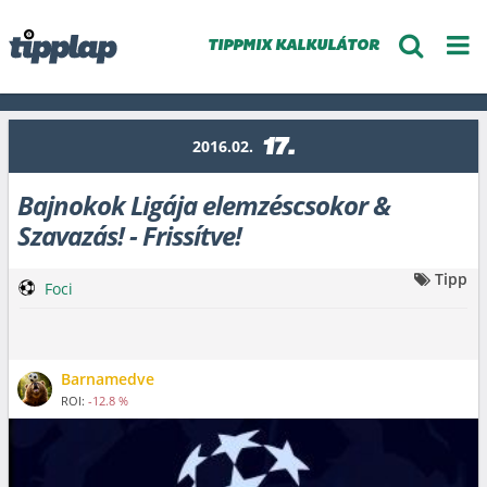
TIPPMIX KALKULÁTOR
17.
2016.02.
Bajnokok Ligája elemzéscsokor &
Szavazás! - Frissítve!
Tipp
Foci
Barnamedve
ROI:
-12.8 %