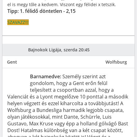
el is megy tőle a kedvem. Viszont egy félidei x tetszik.
Tipp: 1. félidő döntetlen - 2,15
SZAVAZZ!!!
Bajnokok Ligája, szerda 20:45
Gent
Wolfsburg
Barnamedve:
Személy szerint azt
gondolom, hogy a Gent erőn felül
teljesített a csoportban azzal, hogy a
Valenciát és a Lyont megelőzve 10 ponttal a második
helyen végzett és ezzel kiharcolta a továbbjutást! A
Wolfsburg a Bundesliga harmadik legjobb csapata,
olyan játékosokkal, mint Dante, Schürrle, Luis
Gustavo, Max Kruse vagy épp a holland gólvágó Bast
Dost! Hatalmas különbség van a két csapat között,
ahogyan a két bajnokság között is! Véget ér a