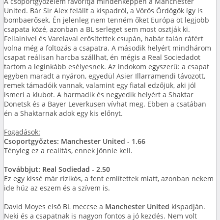
A csoportgyőzelem favoritja mindenképpen a Manchester
United. Bár Sir Alex felállt a kispadról, a Vörös Ördögök így is
bombaerősek. Én jelenleg nem tenném őket Európa öt legjobb
csapata közé, azonban a BL serleget sem most osztják ki.
Fellainivel és Varelaval erősítettek csupán, habár talán ráfért
volna még a foltozás a csapatra. A második helyért mindhárom
csapat reálisan harcba szállhat, én mégis a Real Sociedadot
tartom a leginkább esélyesnek. Az indokom egyszerű: a csapat
egyben maradt a nyáron, egyedül Asier Illarramendi távozott,
remek támadóik vannak, valamint egy fiatal edzőjük, aki jól
ismeri a klubot. A harmadik és negyedik helyért a Shaktar
Donetsk és a Bayer Leverkusen vívhat meg. Ebben a csatában
én a Shaktarnak adok egy kis előnyt.
Fogadások:
Csoportgyőztes: Manchester United - 1.66
Tényleg ez a realitás, ennek jönnie kell.
Továbbjut: Real Sodiedad - 2.50
Ez egy kissé már rizikós, a fent említettek miatt, azonban nekem
ide húz az eszem és a szívem is.
David Moyes első BL meccse a
Manchester United
kispadján.
Neki és a csapatnak is nagyon fontos a jó kezdés. Nem volt