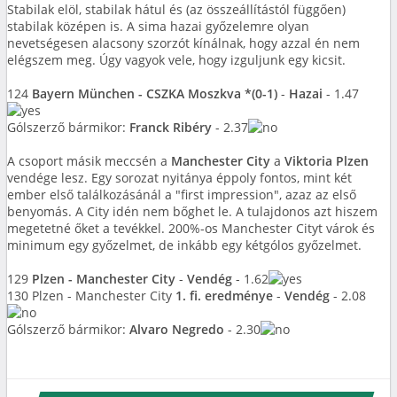
Stabilak elöl, stabilak hátul és (az összeállítástól függően)
stabilak középen is. A sima hazai győzelemre olyan
nevetségesen alacsony szorzót kínálnak, hogy azzal én nem
elégszem meg. Úgy vagyok vele, hogy izguljunk egy kicsit.
124
Bayern München - CSZKA Moszkva *(0-1)
-
Hazai
- 1.47
Gólszerző bármikor:
Franck Ribéry
- 2.37
A csoport másik meccsén a
Manchester City
a
Viktoria Plzen
vendége lesz. Egy sorozat nyitánya éppoly fontos, mint két
ember első találkozásánál a "first impression", azaz az első
benyomás. A City idén nem bőghet le. A tulajdonos azt hiszem
megetetné őket a tevékkel. 200%-os Manchester Cityt várok és
minimum egy győzelmet, de inkább egy kétgólos győzelmet.
129
Plzen - Manchester City
-
Vendég
- 1.62
130 Plzen - Manchester City
1. fi. eredménye
-
Vendég
- 2.08
Gólszerző bármikor:
Alvaro Negredo
- 2.30