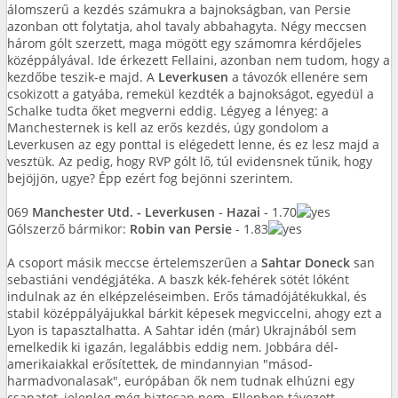
álomszerű a kezdés számukra a bajnokságban, van Persie
azonban ott folytatja, ahol tavaly abbahagyta. Négy meccsen
három gólt szerzett, maga mögött egy számomra kérdőjeles
középpályával. Ide érkezett Fellaini, azonban nem tudom, hogy a
kezdőbe teszik-e majd. A
Leverkusen
a távozók ellenére sem
csokizott a gatyába, remekül kezdték a bajnokságot, egyedül a
Schalke tudta őket megverni eddig. Légyeg a lényeg: a
Manchesternek is kell az erős kezdés, úgy gondolom a
Leverkusen az egy ponttal is elégedett lenne, és ez lesz majd a
vesztük. Az pedig, hogy RVP gólt lő, túl evidensnek tűnik, hogy
bejöjjön, ugye? Épp ezért fog bejönni szerintem.
069
Manchester Utd. - Leverkusen
-
Hazai
- 1.70
Gólszerző bármikor:
Robin van Persie
- 1.83
A csoport másik meccse értelemszerűen a
Sahtar Doneck
san
sebastiáni vendégjátéka. A baszk kék-fehérek sötét lóként
indulnak az én elképzeléseimben. Erős támadójátékukkal, és
stabil középpályájukkal bárkit képesek megviccelni, ahogy ezt a
Lyon is tapasztalhatta. A Sahtar idén (már) Ukrajnából sem
emelkedik ki igazán, legalábbis eddig nem. Jobbára dél-
amerikaiakkal erősítettek, de mindannyian "másod-
harmadvonalasak", európában ők nem tudnak elhúzni egy
csapatot, jelenleg még biztosan nem. Ellenben távozott