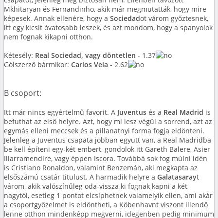
Mkhitaryan és Fernandinho, akik már megmutatták, hogy mire
képesek. Annak ellenére, hogy a
Sociedad
ot várom győztesnek,
itt egy kicsit óvatosabb leszek, és azt mondom, hogy a spanyolok
nem fognak kikapni otthon.
Kétesély:
Real Sociedad, vagy döntetlen
- 1.37
Gólszerző bármikor:
Carlos Vela
- 2.62
B csoport:
Itt már nincs egyértelmű favorit. A
Juventus
és a
Real Madrid
is
befuthat az első helyre. Azt, hogy mi lesz végül a sorrend, azt az
egymás elleni meccsek és a pillanatnyi forma fogja eldönteni.
Jelenleg a Juventus csapata jobban együtt van, a Real Madridba
be kell építeni egy-két embert, gondolok itt Gareth Balere, Asier
Illarramendire, vagy éppen Iscora. Továbbá sok fog múlni idén
is Cristiano Ronaldon, valamint Benzemán, aki megkapta az
elsőszámú csatár titulust. A harmadik helyre a
Galatasaray
t
várom, akik valószínűleg oda-vissza ki fognak kapni a két
nagytól, esetleg 1 pontot elcsíphetnek valamelyik ellen, ami akár
a csoportgyőzelmet is eldöntheti, a Köbenhavnt viszont illendő
lenne otthon mindenképp megverni, idegenben pedig minimum