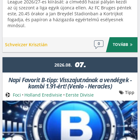
League 2026/27-es kiírását: a címvédő hazai pályán kezdi
az új szezont a liga egyik újonca ellen. Az FC Bruges péntek
este, 20.45 órakor a Jan Breydel Stadionban a Kortrijkot
fogadja, és papíron a házigazda egyértelmű esélyesnek
minősül.
0
Schveiczer Krisztián
TOVÁBB
07.
2026.08.
Napi Favorit B-tipp: Visszajutnának a vendégek -
kombi 1.91-ért! (Venlo - Heracles)
Tipp
Foci
•
Holland Eredivisie
•
Eerste Divisie