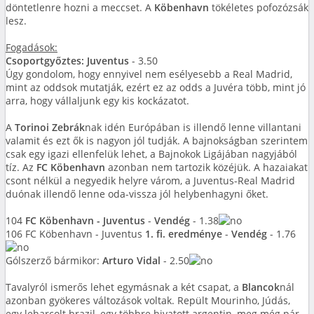
döntetlenre hozni a meccset. A
Köbenhavn
tökéletes pofozózsák
lesz.
Fogadások:
Csoportgyőztes: Juventus
- 3.50
Úgy gondolom, hogy ennyivel nem esélyesebb a Real Madrid,
mint az oddsok mutatják, ezért ez az odds a Juvéra több, mint jó
arra, hogy vállaljunk egy kis kockázatot.
A
Torinoi Zebrák
nak idén Európában is illendő lenne villantani
valamit és ezt ők is nagyon jól tudják. A bajnokságban szerintem
csak egy igazi ellenfelük lehet, a Bajnokok Ligájában nagyjából
tíz. Az
FC Köbenhavn
azonban nem tartozik közéjük. A hazaiakat
csont nélkül a negyedik helyre várom, a Juventus-Real Madrid
duónak illendő lenne oda-vissza jól helybenhagyni őket.
104
FC Köbenhavn - Juventus
-
Vendég
- 1.38
106 FC Köbenhavn - Juventus
1. fi. eredménye
-
Vendég
- 1.76
Gólszerző bármikor:
Arturo Vidal
- 2.50
Tavalyról ismerős lehet egymásnak a két csapat, a
Blancok
nál
azonban gyökeres változások voltak. Repült Mourinho, Júdás,
egy leharcolt brazil, egy többre hivatott argentin, meg még pár