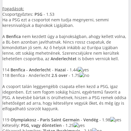
Fogadások:
Csoportgyőztes:
PSG
- 1.53
Ha a PSG ezt a csoportot nem tudja megnyerni, semmi
keresnivalójuk a Bajnokok Ligájában.
A
Benfica
nem kezdett úgy a bajnokságban, ahogy kellett volna,
a BL-ben azonban javíthatnak. Nincs rossz csapatuk, de
kimondottan jó sem. Az ő helyük inkább az Európa Ligában
lenne, ott sokáig mehetnének. Szerencséjükre nem kerültek
lehetetlen csoportba, az
Anderlechtet
is bőven verniük kell.
114
Benfica - Anderlecht
-
Hazai
- 1.44
118 Benfica - Anderlecht
2.5 over
- 1.75
A csoport talán leggyengébb csapata ellen kezd a PSG, igaz
idegenben. Ezt sem fogom sokáig húzni, egyértemű favorit a
PSG. A kevésbé bártak is örülhetnek, hiszen a PSG remek oddsa
lehetőséget ad arra, hogy kétesélyre vegyük őket, és még így is
elfogadható szorzót kapjunk.
119
Olympiakosz - Paris Saint Germain
-
Vendég
- 1.98
Kétesély:
PSG, vagy döntetlen
- 1.25
Gólszerző bármikor:
Zlatan Ibrahimovic
- 2.10