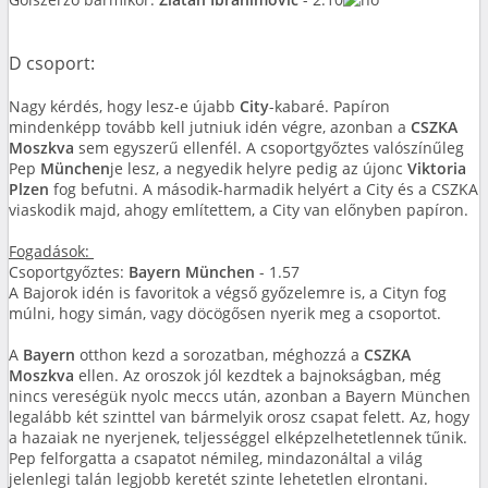
D csoport:
Nagy kérdés, hogy lesz-e újabb
City
-kabaré. Papíron
mindenképp tovább kell jutniuk idén végre, azonban a
CSZKA
Moszkva
sem egyszerű ellenfél. A csoportgyőztes valószínűleg
Pep
München
je lesz, a negyedik helyre pedig az újonc
Viktoria
Plzen
fog befutni. A második-harmadik helyért a City és a CSZKA
viaskodik majd, ahogy említettem, a City van előnyben papíron.
Fogadások:
Csoportgyőztes:
Bayern München
- 1.57
A Bajorok idén is favoritok a végső győzelemre is, a Cityn fog
múlni, hogy simán, vagy döcögősen nyerik meg a csoportot.
A
Bayern
otthon kezd a sorozatban, méghozzá a
CSZKA
Moszkva
ellen. Az oroszok jól kezdtek a bajnokságban, még
nincs vereségük nyolc meccs után, azonban a Bayern München
legalább két szinttel van bármelyik orosz csapat felett. Az, hogy
a hazaiak ne nyerjenek, teljességgel elképzelhetetlennek tűnik.
Pep felforgatta a csapatot némileg, mindazonáltal a világ
jelenlegi talán legjobb keretét szinte lehetetlen elrontani.