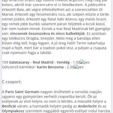
kolonc, akiről már szerencsére el is feledkeztem. A jobbszélre
érkezett Bale, aki végre elfeledtetheti azt a szerencsétlen Di
Mariat, érkezett egy fenomenális Isco, aki szépen elűzte a török-
német Júdást, érkezett egy fiatal Xabi Alonso, egy melós brazil,
egy remek jobb bunkó, valamint páran feljöttek a kicsik közül,
bár nem tudom minek. Ennek a mai Real Madrinak két gyengéje
van:
nincsenek összeszokva és nincs balbekkjük
. Ez azonban
egy tolókocsis Drogba, Sneijder, Melo meg a bandája ellen
bőven elég kell, hogy legyen. A jó öreg Fatih Terim vakarhatja
majd a fejét, mert bár a stadion pokol lesz, a pályán a csapata
csak nyomozni fogja a labdát.
109
Galatasaray - Real Madrid
-
Vendég
- 1.50
Gólszerző bármikor:
Karim Benzema
- 2.20
C csoport:
A
Paris Saint Germain
nagyon örülhetett a sorsolás napján,
ugyanis egy gyönyörűen verhető csoportba került. Ők az
esélyesek az első helyre, ez nem is kérdés, a második helyre a
Benficát
várom, a harmadik helyért pedig az
Anderlecht
és az
Olympiakosz
szerintem nagyjából egyenlő eséllyel indul harcba.