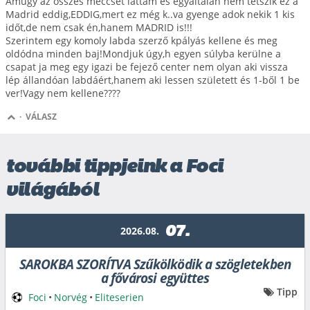
Amúgy az összes meccset láttam és egyáltalán nem tetszik ez a
Madrid eddig,EDDIG,mert ez még k..va gyenge adok nekik 1 kis
időt,de nem csak én,hanem MADRID is!!!
Szerintem egy komoly labda szerző kpályás kellene és meg
oldódna minden baj!Mondjuk úgy,h egyen súlyba kerülne a
csapat ja meg egy igazi be fejező center nem olyan aki vissza
lép állandóan labdáért,hanem aki lessen született és 1-ből 1 be
ver!Vagy nem kellene????
·
VÁLASZ
további tippjeink a Foci
világából
07.
2026.08.
SAROKBA SZORÍTVA Szűkölködik a szögletekben
a fővárosi együttes
Tipp
Foci
•
Norvég
•
Eliteserien