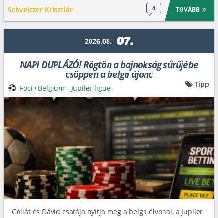
4
Schveiczer Krisztián
TOVÁBB
07.
2026.08.
NAPI DUPLÁZÓ! Rögtön a bajnokság sűrűjébe
csöppen a belga újonc
Tipp
Foci
•
Belgium - Jupiler ligue
Góliát és Dávid csatája nyitja meg a belga élvonal, a Jupiler