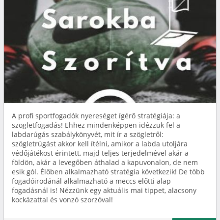
A profi sportfogadók nyereséget ígérő stratégiája: a
szögletfogadás! Ehhez mindenképpen idézzük fel a
labdarúgás szabálykönyvét, mit ír a szögletről:
szögletrúgást akkor kell ítélni, amikor a labda utoljára
védőjátékost érintett, majd teljes terjedelmével akár a
földön, akár a levegőben áthalad a kapuvonalon, de nem
esik gól. Élőben alkalmazható stratégia következik! De több
fogadóirodánál alkalmazható a meccs előtti alap
fogadásnál is! Nézzünk egy aktuális mai tippet, alacsony
kockázattal és vonzó szorzóval!