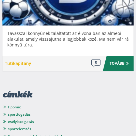
Tavasszal könnyűnek találtatott az élvonalban az almeoi
alakulat, amely visszajutna a legjobbak közé. Ma nem vár rá
könnyű túra.
0
Tutikapitány
TOVÁBB
címkék
tippmix
sportfogadás
esélylatolgatás
sportelemzés