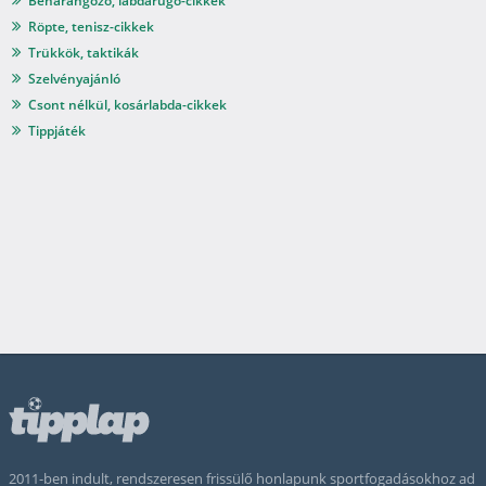
Beharangozó, labdarúgó-cikkek
Röpte, tenisz-cikkek
Trükkök, taktikák
Szelvényajánló
Csont nélkül, kosárlabda-cikkek
Tippjáték
2011-ben indult, rendszeresen frissülő honlapunk sportfogadásokhoz ad