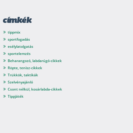
címkék
tippmix
sportfogadás
esélylatolgatás
sportelemzés
Beharangozó, labdarúgó-cikkek
Röpte, tenisz-cikkek
Trükkök, taktikák
Szelvényajánló
Csont nélkül, kosárlabda-cikkek
Tippjáték