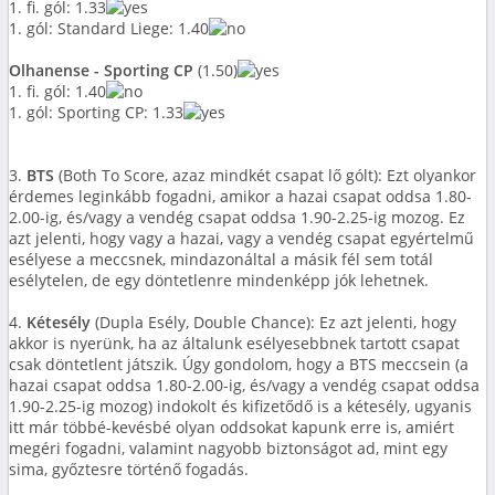
1. fi. gól: 1.33
1. gól: Standard Liege: 1.40
Olhanense - Sporting CP
(1.50)
1. fi. gól: 1.40
1. gól: Sporting CP: 1.33
3.
BTS
(Both To Score, azaz mindkét csapat lő gólt): Ezt olyankor
érdemes leginkább fogadni, amikor a hazai csapat oddsa 1.80-
2.00-ig, és/vagy a vendég csapat oddsa 1.90-2.25-ig mozog. Ez
azt jelenti, hogy vagy a hazai, vagy a vendég csapat egyértelmű
esélyese a meccsnek, mindazonáltal a másik fél sem totál
esélytelen, de egy döntetlenre mindenképp jók lehetnek.
4.
Kétesély
(Dupla Esély, Double Chance): Ez azt jelenti, hogy
akkor is nyerünk, ha az általunk esélyesebbnek tartott csapat
csak döntetlent játszik. Úgy gondolom, hogy a BTS meccsein (a
hazai csapat oddsa 1.80-2.00-ig, és/vagy a vendég csapat oddsa
1.90-2.25-ig mozog) indokolt és kifizetődő is a kétesély, ugyanis
itt már többé-kevésbé olyan oddsokat kapunk erre is, amiért
megéri fogadni, valamint nagyobb biztonságot ad, mint egy
sima, győztesre történő fogadás.