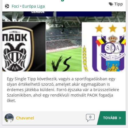
Tipp
Foci
•
Európa Liga
Egy Single Tipp következik, vagyis a sportfogadásban egy
olyan értékelhető szorzó, amelyet akár egymagában is
érdemes játékba küldeni. Forró éjszaka vár a brüsszeliekre
Szalonikiben, ahol egy rendkívüli motivált PAOK fogadja
őket.
0
Chavanel
TOVÁBB