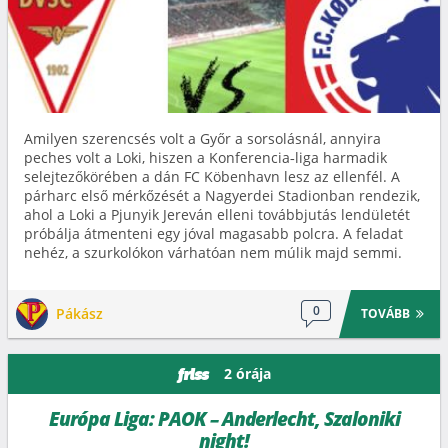
Amilyen szerencsés volt a Győr a sorsolásnál, annyira
peches volt a Loki, hiszen a Konferencia‑liga harmadik
selejtezőkörében a dán FC Köbenhavn lesz az ellenfél. A
párharc első mérkőzését a Nagyerdei Stadionban rendezik,
ahol a Loki a Pjunyik Jereván elleni továbbjutás lendületét
próbálja átmenteni egy jóval magasabb polcra. A feladat
nehéz, a szurkolókon várhatóan nem múlik majd semmi.
0
Pákász
TOVÁBB
2 órája
friss
Európa Liga: PAOK – Anderlecht, Szaloniki
night!