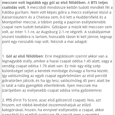
meccsen volt legalább egy gól az első félidőben
. A
BTS teljes
csalódás volt
, 9 meccsből mindössze kettőn tudott mindkét fél a
hálóba gurítani. Nem volt képes gólra a meccs esélyesei közül a
Kaiserslautern és a Chelsea sem, 0-0 lett a Huddersfield és a
Montpellier meccse, a többin pedig a papíron esélytelenebb
csapat nem tudott betalálni. Gólzápor a másik két meccsen sem
volt, az Inter 1-1-re, az Augsburg 2-1-re végzett. A szabályaimat
viszont továbbra is tartom, hosszabb távon ki kell jönnie, tegnap
pont egy rosszabb nap volt. Nézzük a mai adagot:
1.
Gól az első félidőben
: Erre meglátásom szerint akkor van a
legnagyobb esély, amikor a hazai csapat oddsa 1.45 alatt, vagy a
vendég csapat oddsa 1.70 alatt van. Ez már egy elég szép
különbséget sejtet a keretek minősége és/vagy a forma között,
így valószínűleg az egyik csapat egyértelműen az első perctől
gólratörően játszik, és ha így tesz, valószínűleg 45 perc alatt be
is talál a nála gyengébb ellenfelének. Ilyen meccsek ma
(zárójelben az esélyesebb csapat oddsa sima győzelemre)
2.
FTS
(First To Score, azaz első gólszerző csapat): Nos, azt
hiszem, ezt többé-kevésbé összemoshatjuk az előző
kategóriával, hiszen, ha ennyivel esélyesebb a csapat, akkor
nagyjából tíz esetből nyolcszor ők szerzik meg a vezetést