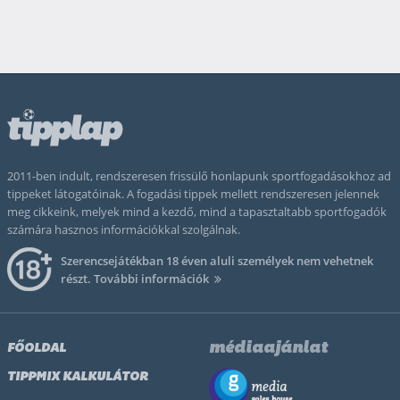
2011-ben indult, rendszeresen frissülő honlapunk sportfogadásokhoz ad
tippeket látogatóinak. A fogadási tippek mellett rendszeresen jelennek
meg cikkeink, melyek mind a kezdő, mind a tapasztaltabb sportfogadók
számára hasznos információkkal szolgálnak.
Szerencsejátékban 18 éven aluli személyek nem vehetnek
részt.
További információk
médiaajánlat
FŐOLDAL
TIPPMIX KALKULÁTOR