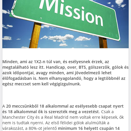
Minden, ami az 1X2-n túl van, és esélyesnek érzek, az
megtalálható lesz itt. Handicap, over, BTS, gólszerzők, gólok és
azok időpontjai, avagy minden, ami jövedelmező lehet
élőfogadásban is. Nem elhanyagolandó, hogy a legtöbbnél az
egész meccset sem kell végigizgulnunk.
A
20 meccsünkből 18 alkalommal az esélyesebb csapat nyert
és 18 alkalommal ők is szerezték meg a vezetést
. Csak a
Manchester City és a Real Madrid nem voltak erre képesek, ők
nem is tudtak nyerni. Az első félidei gólok alulmúlták a
várakozást, a 80%-ot jelentő
minimum 16 helyett csupán 14