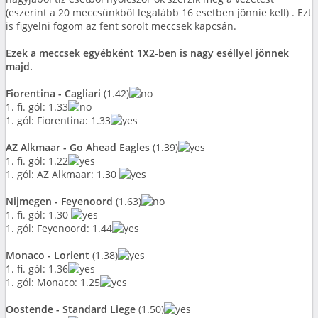
(eszerint a 20 meccsünkből legalább 16 esetben jönnie kell) . Ezt
is figyelni fogom az fent sorolt meccsek kapcsán.
Ezek a meccsek egyébként 1X2-ben is nagy eséllyel jönnek
majd.
Fiorentina - Cagliari
(1.42)
1. fi. gól: 1.33
1. gól: Fiorentina: 1.33
AZ Alkmaar - Go Ahead Eagles
(1.39)
1. fi. gól: 1.22
1. gól: AZ Alkmaar: 1.30
Nijmegen - Feyenoord
(1.63)
1. fi. gól: 1.30
1. gól: Feyenoord: 1.44
Monaco - Lorient
(1.38)
1. fi. gól: 1.36
1. gól: Monaco: 1.25
Oostende - Standard Liege
(1.50)