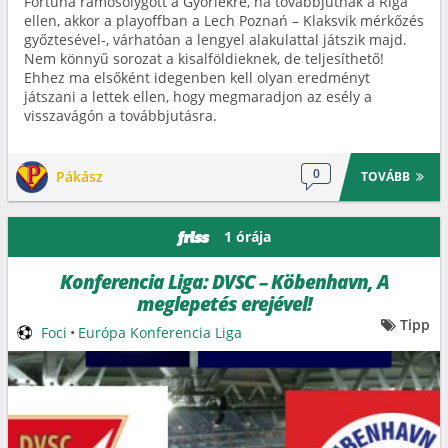
Fortuna rámosolygott a Győriekre, ha továbbjutnak a Riga
ellen, akkor a playoffban a Lech Poznań – Klaksvik mérkőzés
győztesével-, várhatóan a lengyel alakulattal játszik majd.
Nem könnyű sorozat a kisalföldieknek, de teljesíthető!
Ehhez ma elsőként idegenben kell olyan eredményt
játszani a lettek ellen, hogy megmaradjon az esély a
visszavágón a továbbjutásra.
0
Pákász
TOVÁBB
1 órája
friss
Konferencia Liga: DVSC – Köbenhavn, A
meglepetés erejével!
Tipp
Foci
•
Európa Konferencia Liga