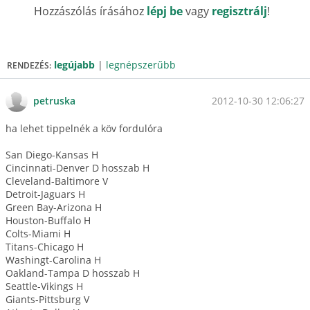
Hozzászólás írásához
lépj be
vagy
regisztrálj
!
legújabb
|
legnépszerűbb
RENDEZÉS:
2012-10-30 12:06:27
petruska
ha lehet tippelnék a köv fordulóra
San Diego-Kansas H
Cincinnati-Denver D hosszab H
Cleveland-Baltimore V
Detroit-Jaguars H
Green Bay-Arizona H
Houston-Buffalo H
Colts-Miami H
Titans-Chicago H
Washingt-Carolina H
Oakland-Tampa D hosszab H
Seattle-Vikings H
Giants-Pittsburg V