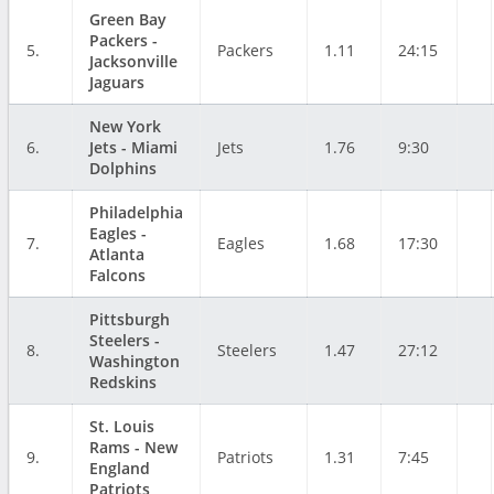
Green Bay
Packers -
5.
Packers
1.11
24:15
Jacksonville
Jaguars
New York
6.
Jets - Miami
Jets
1.76
9:30
Dolphins
Philadelphia
Eagles -
7.
Eagles
1.68
17:30
Atlanta
Falcons
Pittsburgh
Steelers -
8.
Steelers
1.47
27:12
Washington
Redskins
St. Louis
Rams - New
9.
Patriots
1.31
7:45
England
Patriots