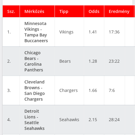
Ssz.
Mérkőzés
Tipp
Odds
Eredmény
Minnesota
Vikings -
1.
Vikings
1.41
17:36
Tampa Bay
Buccaneers
Chicago
Bears -
2.
Bears
1.28
23:22
Carolina
Panthers
Cleveland
Browns -
3.
Chargers
1.66
7:6
San Diego
Chargers
Detroit
Lions -
4.
Seahawks
2.15
28:24
Seattle
Seahawks