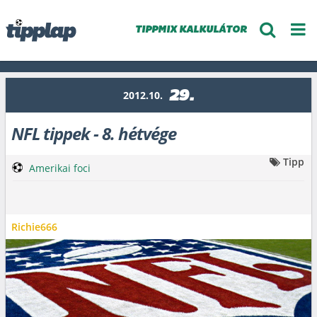
TIPPMIX KALKULÁTOR
29.
2012.10.
NFL tippek - 8. hétvége
Tipp
Amerikai foci
Richie666