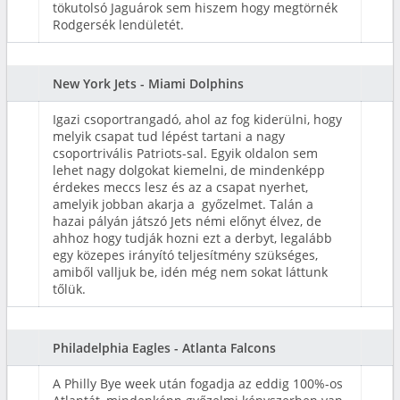
tökutolsó Jaguárok sem hiszem hogy megtörnék
Rodgersék lendületét.
New York Jets - Miami Dolphins
Igazi csoportrangadó, ahol az fog kiderülni, hogy
melyik csapat tud lépést tartani a nagy
csoportrivális Patriots-sal. Egyik oldalon sem
lehet nagy dolgokat kiemelni, de mindenképp
érdekes meccs lesz és az a csapat nyerhet,
amelyik jobban akarja a győzelmet. Talán a
hazai pályán játszó Jets némi előnyt élvez, de
ahhoz hogy tudják hozni ezt a derbyt, legalább
egy közepes irányító teljesítmény szükséges,
amiből valljuk be, idén még nem sokat láttunk
tőlük.
Philadelphia Eagles - Atlanta Falcons
A Philly Bye week után fogadja az eddig 100%-os