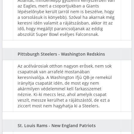
Atlantát, mindenképp győzelmi kényszerben van
az Eagles, mert a csoportjukban a Giants
lépéselőnybe került (arról nem is beszélve, hogy
a sorsolásuk is könyebb). Szóval ha akarnak még
keresni idén valamit a rájátszásban, akkor itt az
idő, hogy megálljt parancsoljanak az eddig
abszolút Super Bowl esélyes Falconsnak.
Pittsburgh Steelers - Washington Redskins
Az acélvárosiak otthon nagyon erősek, nem sok
csapatnak van arrafelé mostanában
keresnivalója. A Washington ifjú QB-je remekül
irányítja csapatát idén, de most egy nem
akármilyen védelemmel kell farkasszemet
néznie. Ki-ki meccs lesz, ahol amelyik csapat
veszít, messze kerülhet a rájátszástól, de ezt a
ziccert most nem hagyhatja ki a Steelers.
St. Louis Rams - New England Patriots