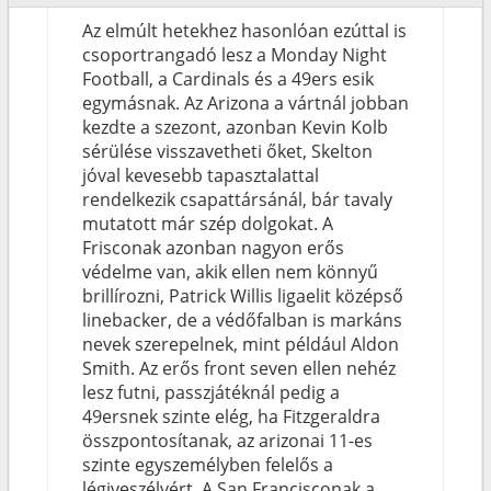
Az elmúlt hetekhez hasonlóan ezúttal is
csoportrangadó lesz a Monday Night
Football, a Cardinals és a 49ers esik
egymásnak. Az Arizona a vártnál jobban
kezdte a szezont, azonban Kevin Kolb
sérülése visszavetheti őket, Skelton
jóval kevesebb tapasztalattal
rendelkezik csapattársánál, bár tavaly
mutatott már szép dolgokat. A
Frisconak azonban nagyon erős
védelme van, akik ellen nem könnyű
brillírozni, Patrick Willis ligaelit középső
linebacker, de a védőfalban is markáns
nevek szerepelnek, mint például Aldon
Smith. Az erős front seven ellen nehéz
lesz futni, passzjátéknál pedig a
49ersnek szinte elég, ha Fitzgeraldra
összpontosítanak, az arizonai 11-es
szinte egyszemélyben felelős a
légiveszélyért. A San Francisconak a