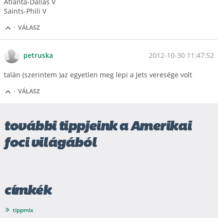
Atlanta-Dallas V
Saints-Phili V
·
VÁLASZ
2012-10-30 11:47:52
petruska
talán (szerintem )az egyetlen meg lepi a Jets veresége volt
·
VÁLASZ
további tippjeink a Amerikai
foci világából
címkék
tippmix