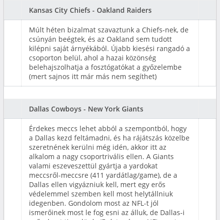
Kansas City Chiefs - Oakland Raiders
Múlt héten bizalmat szavaztunk a Chiefs-nek, de
csúnyán beégtek, és az Oakland sem tudott
kilépni saját árnyékából. Újabb kiesési rangadó a
csoporton belül, ahol a hazai közönség
belehajszolhatja a fosztógatókat a győzelembe
(mert sajnos itt már más nem segíthet)
Dallas Cowboys - New York Giants
Érdekes meccs lehet abból a szempontból, hogy
a Dallas kezd feltámadni, és ha rájátszás közelbe
szeretnének kerülni még idén, akkor itt az
alkalom a nagy csoportrivális ellen. A Giants
valami eszeveszettül gyártja a yardokat
meccsről-meccsre (411 yardátlag/game), de a
Dallas ellen vigyázniuk kell, mert egy erős
védelemmel szemben kell most helytállniuk
idegenben. Gondolom most az NFL-t jól
ismerőinek most le fog esni az álluk, de Dallas-i