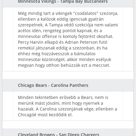
Minnesota Vikings - Tampa Bay Buccaneers
Még mindig tart a vikingek "csodálatos" szezonja,
ellenben a kalózok eddig igencsak gyatrán
szerepelnek. A Tampa védő szekciója nem valami
acélos idén, rengeteg pontot kapnak, és a
minnesotai offense is komoly fejtörést okozhat.
Percy Harvin elkapó és Adrian Peterson futó
remekül játszanak eddig a szezonban, és ha
ehhez még hozzávesszük a bámulatos
minnesotai közönséget, akkor minden esélyuk
megvan hogy otthon behúzzák ezt a meccset.
Chicago Bears - Carolina Panthers
Minden tekintetben erősebb a Bears, nem is
merünk mást jósolni, mint hogy nyernek a
hazaiak. A Carolina szezonjának vége, ellenben a
Chicagóé most kezdődik el.
Cleveland Browns - San Diego Chargers