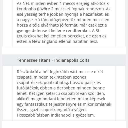
Az NFL minden évben 1 meccs erejéig átköltözik
Londonba (jövőre 2 meccset fognak rendezni). Az
esélyesség terhe jobban nyomja a hazafiakat, és
a nagyszerű támadógépezetük minden meccsen
hozza a tőle elvárható jó formát, már csak ezt a
gyenge defense-t kellene rendberakni. A St.
Louis okozhat kellemetlen perceket, de ezen az
estén a New England ellenállhatatlan lesz.
Tennessee Titans - Indianapolis Colts
Részünkről a hét leginkább várt meccse e két
csapaté, minden tekintetben azonos
csapatrészek, pontzuhatag, hosszú passz és
futójátékok, ebben a derbyben minden benne
lehet. Két igen kétarcú csapatról van szó idén,
akikről megmondani lehetetlen mikor képesek
egy fantasztikus teljesítményre és mikor omlanak
össze, igazi csoportrangadó a végén.
Hosszabbításban Indianapolis győzelem.