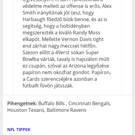
védelme mellett az offense is erős, Alex
Smith irányítónak jót tesz, hogy
Harbaugh főedző bízik benne, és az is
segítség, hogy a holtidényben
megszerezték a kiváló Randy Moss
elkapót. Mellette Vernon Davis tight
end zárhat nagy meccset hétfőn.
Szezon előtt a 49erst sokan Super
Bowlba várták, tavaly is hajszálon múlt
ez csupán, szóval az Arizona legyőzése
papíron nem okozhat gondot. Papíron,
a Cards szerencséjére azonban a
futballt füvön játsszák.
Pihengetnek:
Buffalo Bills
, Cincinnati Bengals
,
Houston Texans
, Baltimore Ravens
NFL TIPPEK