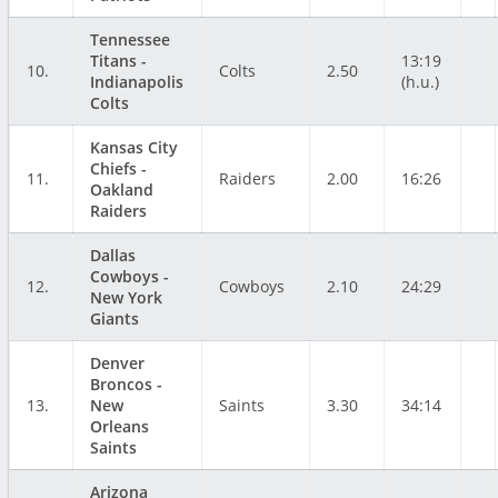
Tennessee
Titans -
13:19
10.
Colts
2.50
Indianapolis
(h.u.)
Colts
Kansas City
Chiefs -
11.
Raiders
2.00
16:26
Oakland
Raiders
Dallas
Cowboys -
12.
Cowboys
2.10
24:29
New York
Giants
Denver
Broncos -
13.
New
Saints
3.30
34:14
Orleans
Saints
Arizona