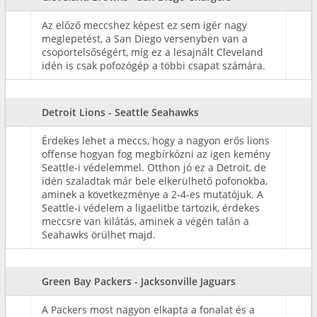
Az előző meccshez képest ez sem igér nagy
meglepetést, a San Diego versenyben van a
csoportelsőségért, míg ez a lesajnált Cleveland
idén is csak pofozógép a többi csapat számára.
Detroit Lions - Seattle Seahawks
Érdekes lehet a meccs, hogy a nagyon erős lions
offense hogyan fog megbírkózni az igen kemény
Seattle-i védelemmel. Otthon jó ez a Detroit, de
idén szaladtak már bele elkerülhető pofonokba,
aminek a következménye a 2-4-es mutatójuk. A
Seattle-i védelem a ligaelitbe tartozik, érdekes
meccsre van kilátás, aminek a végén talán a
Seahawks örülhet majd.
Green Bay Packers - Jacksonville Jaguars
A Packers most nagyon elkapta a fonalat és a