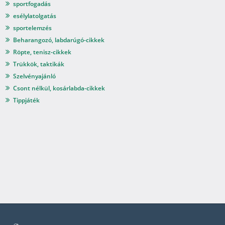
sportfogadás
esélylatolgatás
sportelemzés
Beharangozó, labdarúgó-cikkek
Röpte, tenisz-cikkek
Trükkök, taktikák
Szelvényajánló
Csont nélkül, kosárlabda-cikkek
Tippjáték