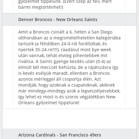
győzelmet tippelünk. (Ezért szép az NFL mert
bármi megtörténhet!)
Denver Broncos - New Orleans Saints
Amit a Broncos csinált a 6. héten a San Diego
otthonában az a megismételhetetlen kategóriába
tartozik (a félidőben 24-0-ról fordítottak, és
nyertek 35-24-re!!!!), ráadásul most bye week
után vannak, tehát elvileg pihentebbek mit
riválisa. A Saints gyenge kezdés után (0-4) az
elmúlt két meccsét behúzta, de a rájátszásra így
is kevés esélyük maradt, ellenben a Broncos
azonos mérleggel áll csoportja élén. Azt
mondják, hogy azoknak a csapatoknak, akiknek
már mindegy-mindegy azok a legveszélyesebbek,
így lehet ez most is és szoros végjátékban New
Orleans győzelmet tippelünk!
Arizona Cardinals - San Francisco 49ers