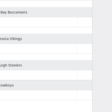
 Bay Buccaneers
esota Vikings
urgh Steelers
 Cowboys