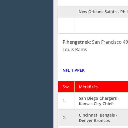
New Orleans Saints - Phi
Pihengetnek:
San Francisco 49
Louis Rams
NFL TIPPEK
Ssz.
Mérkőzés
San Diego Chargers -
1.
Kansas City Chiefs
Cincinnati Bengals -
2.
Denver Broncos