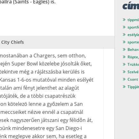
lra (Saints - Eagles) is.
cí
tippmi
sport
esélyl
 City Chiefs
sport
Behar
 mostanában a Chargers, sem otthon,
Röpte,
ején Super Bowl közelebe jósolták őket,
Trükkö
ekintve még a rájátszásba kerülés is
Szelvé
 Kansas 1-6-os mutatóval minden esélyét
Csont 
Tippjá
 talán ami fényt jelenthet az alagút
utójáték, de a többi csapatrészük
thon kötelezö lenne a győzelem a San
 meccseiket nézve ennél a csapatnál
ek nagyszerűen játszani egy félidőn át,
pünk mindenesetre egy San Diego-i
nk meglepve akkor sem, ha esetleg a