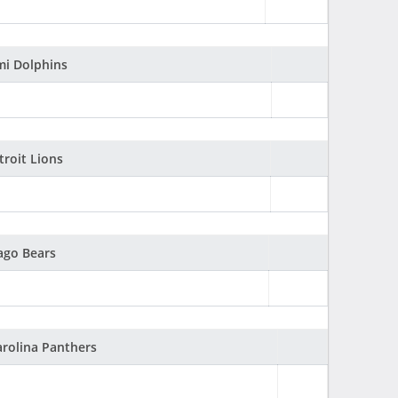
mi Dolphins
troit Lions
ago Bears
arolina Panthers