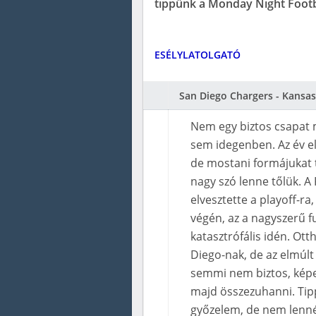
tippünk a Monday Night Footbal
ESÉLYLATOLGATÓ
San Diego Chargers - Kansas
Nem egy biztos csapat
sem idegenben. Az év el
de mostani formájukat t
nagy szó lenne tőlük. A
elvesztette a playoff-ra,
végén, az a nagyszerű f
katasztrófális idén. Ot
Diego-nak, de az elmúlt
semmi nem biztos, képes
majd összezuhanni. Tip
győzelem, de nem lenné