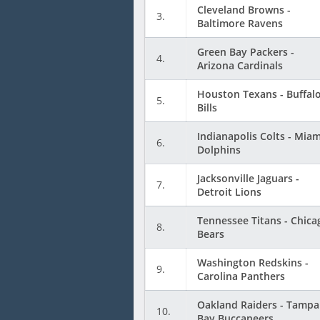
Cleveland Browns -
3.
Baltimore Ravens
Green Bay Packers -
4.
Arizona Cardinals
Houston Texans - Buffal
5.
Bills
Indianapolis Colts - Miam
6.
Dolphins
Jacksonville Jaguars -
7.
Detroit Lions
Tennessee Titans - Chica
8.
Bears
Washington Redskins -
9.
Carolina Panthers
Oakland Raiders - Tampa
10.
Bay Buccaneers