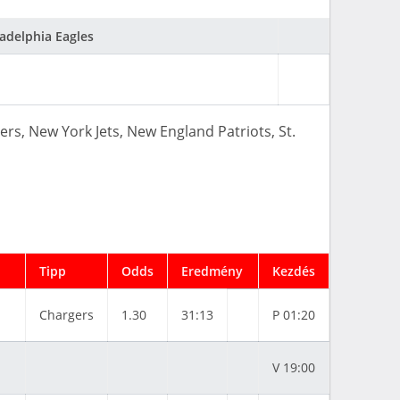
ladelphia Eagles
ers
, New York Jets
, New England Patriots
, St.
Tipp
Odds
Eredmény
Kezdés
Chargers
1.30
31:13
P 01:20
V 19:00