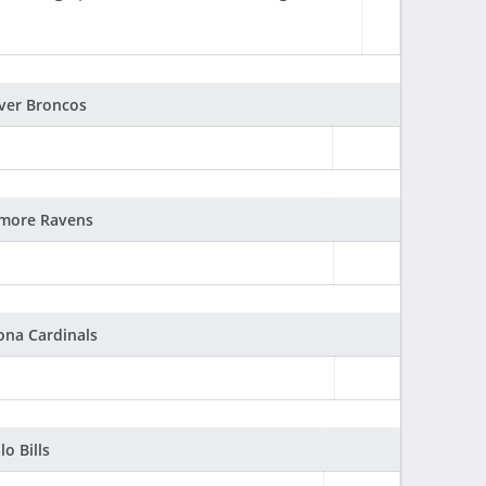
nver Broncos
imore Ravens
ona Cardinals
o Bills