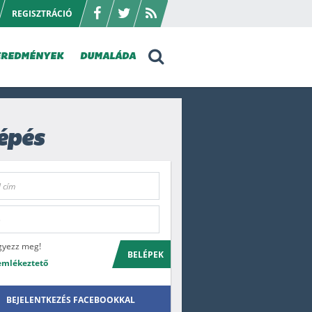
REGISZTRÁCIÓ
EREDMÉNYEK
DUMALÁDA
épés
gyezz meg!
BELÉPEK
emlékeztető
BEJELENTKEZÉS FACEBOOKKAL