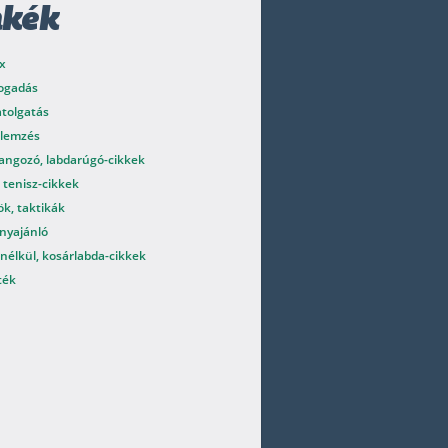
mkék
x
fogadás
atolgatás
elemzés
angozó, labdarúgó-cikkek
 tenisz-cikkek
k, taktikák
nyajánló
nélkül, kosárlabda-cikkek
ték