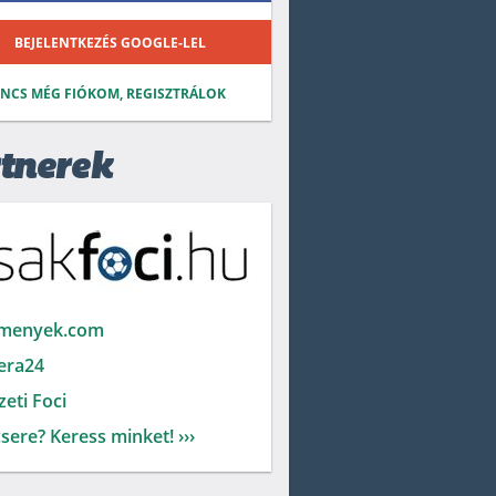
BEJELENTKEZÉS GOOGLE-LEL
INCS MÉG FIÓKOM, REGISZTRÁLOK
tnerek
menyek.com
era24
eti Foci
sere? Keress minket! ›››