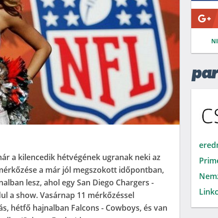
N
par
ered
már a kilencedik hétvégének ugranak neki az
Prim
 mérkőzése a már jól megszokott időpontban,
Nemz
nalban lesz, ahol egy San Diego Chargers -
Linkc
dul a show. Vasárnap 11 mérkőzéssel
lás, hétfő hajnalban Falcons - Cowboys, és van