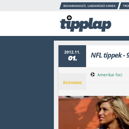
BEHARANGOZÓ, LABDARÚGÓ-CIKKEK
TRÜ
2012.11.
NFL tippek - 
01.
Amerikai foci
Richie666