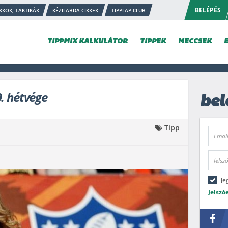
BELÉPÉS
KKÖK, TAKTIKÁK
KÉZILABDA-CIKKEK
TIPPLAP CLUB
TIPPMIX KALKULÁTOR
TIPPEK
MECCSEK
9. hétvége
bel
Tipp
Je
Jelszó