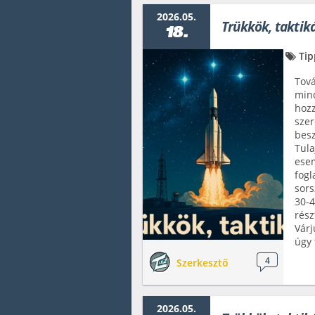
2026.05.
Trükkök, taktiká
18.
Tip
Tová
mind
hozz
szer
besz
Tula
esem
fogl
sors
30-4
rész
Várj
úgy 
4
Szerkesztő
2026.05.