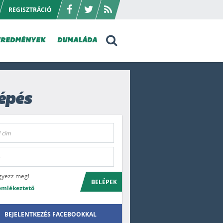
REGISZTRÁCIÓ
EREDMÉNYEK
DUMALÁDA
épés
gyezz meg!
BELÉPEK
emlékeztető
BEJELENTKEZÉS FACEBOOKKAL