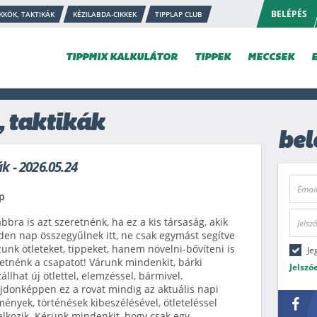
BELÉPÉS
KKÖK, TAKTIKÁK
KÉZILABDA-CIKKEK
TIPPLAP CLUB
TIPPMIX KALKULÁTOR
TIPPEK
MECCSEK
 taktikák
bel
k - 2026.05.24
p
bbra is azt szeretnénk, ha ez a kis társaság, akik
en nap összegyűlnek itt, ne csak egymást segítve
unk ötleteket, tippeket, hanem növelni-bővíteni is
Je
etnénk a csapatot! Várunk mindenkit, bárki
Jelszó
állhat új ötlettel, elemzéssel, bármivel.
jdonképpen ez a rovat mindig az aktuális napi
ények, történések kibeszélésével, ötleteléssel
alkozik. Kérünk mindenkit, hogy csak egy