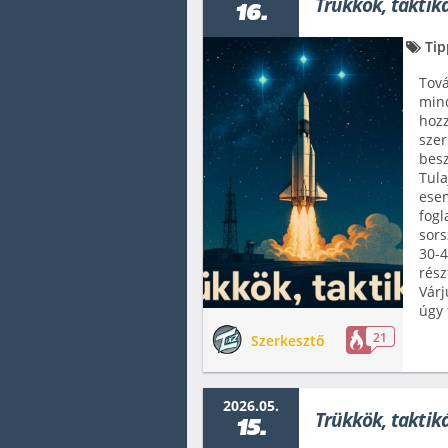
Trükkök, taktiká
16.
Tip
Tová
mind
hozz
szer
besz
Tula
esem
fogl
sors
30-4
rész
Várj
úgy 
21
Szerkesztő
2026.05.
Trükkök, taktiká
15.