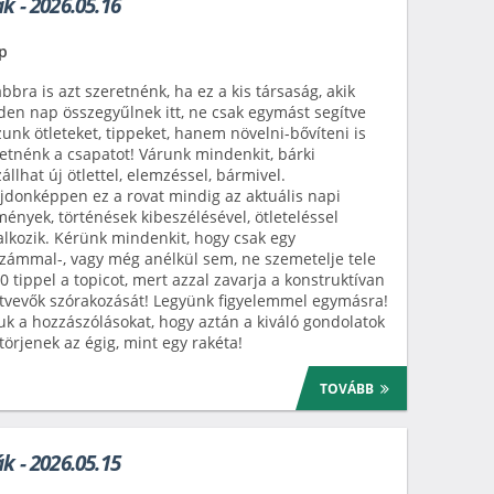
k - 2026.05.16
p
bbra is azt szeretnénk, ha ez a kis társaság, akik
en nap összegyűlnek itt, ne csak egymást segítve
unk ötleteket, tippeket, hanem növelni-bővíteni is
etnénk a csapatot! Várunk mindenkit, bárki
állhat új ötlettel, elemzéssel, bármivel.
jdonképpen ez a rovat mindig az aktuális napi
ények, történések kibeszélésével, ötleteléssel
alkozik. Kérünk mindenkit, hogy csak egy
zámmal-, vagy még anélkül sem, ne szemetelje tele
0 tippel a topicot, mert azzal zavarja a konstruktívan
tvevők szórakozását! Legyünk figyelemmel egymásra!
uk a hozzászólásokat, hogy aztán a kiváló gondolatok
törjenek az égig, mint egy rakéta!
TOVÁBB
k - 2026.05.15