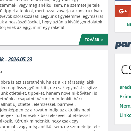
zámmal-, vagy még anélkül sem, ne szemetelje tele
0 tippel a topicot, mert azzal zavarja a konstruktívan
tvevők szórakozását! Legyünk figyelemmel egymásra!
uk a hozzászólásokat, hogy aztán a kiváló gondolatok
N
törjenek az égig, mint egy rakéta!
TOVÁBB
par
k - 2026.05.23
p
bbra is azt szeretnénk, ha ez a kis társaság, akik
ered
en nap összegyűlnek itt, ne csak egymást segítve
unk ötleteket, tippeket, hanem növelni-bővíteni is
Prim
etnénk a csapatot! Várunk mindenkit, bárki
állhat új ötlettel, elemzéssel, bármivel.
Nemz
jdonképpen ez a rovat mindig az aktuális napi
Linkc
ények, történések kibeszélésével, ötleteléssel
alkozik. Kérünk mindenkit, hogy csak egy
zámmal-, vagy még anélkül sem, ne szemetelje tele