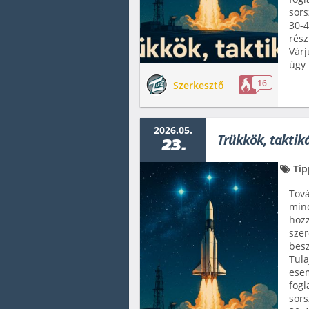
sors
30-4
rész
Várj
úgy 
16
Szerkesztő
2026.05.
Trükkök, taktiká
23.
Tip
Tová
mind
hozz
szer
besz
Tula
esem
fogl
sors