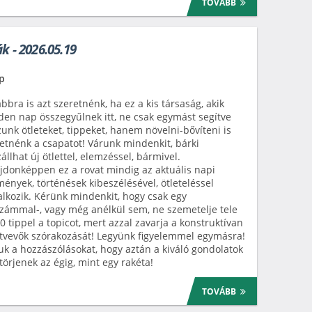
TOVÁBB
k - 2026.05.19
p
bbra is azt szeretnénk, ha ez a kis társaság, akik
en nap összegyűlnek itt, ne csak egymást segítve
unk ötleteket, tippeket, hanem növelni-bővíteni is
etnénk a csapatot! Várunk mindenkit, bárki
állhat új ötlettel, elemzéssel, bármivel.
jdonképpen ez a rovat mindig az aktuális napi
ények, történések kibeszélésével, ötleteléssel
alkozik. Kérünk mindenkit, hogy csak egy
zámmal-, vagy még anélkül sem, ne szemetelje tele
0 tippel a topicot, mert azzal zavarja a konstruktívan
tvevők szórakozását! Legyünk figyelemmel egymásra!
uk a hozzászólásokat, hogy aztán a kiváló gondolatok
törjenek az égig, mint egy rakéta!
TOVÁBB