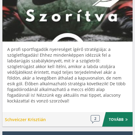
A profi sportfogadók nyereséget ígérő stratégiája: a
szögletfogadás! Ehhez mindenképpen idézzük fel a
labdarúgás szabálykönyvét, mit ír a szögletről:
szögletrúgást akkor kell ítélni, amikor a labda utoljára
védőjátékost érintett, majd teljes terjedelmével akár a
földön, akár a levegőben áthalad a kapuvonalon, de nem
esik gól. Élőben alkalmazható stratégia következik! De több
fogadóirodánál alkalmazható a meccs előtti alap
fogadásnál is! Nézzünk egy aktuális mai tippet, alacsony
kockázattal és vonzó szorzóval!
2
Schveiczer Krisztián
TOVÁBB