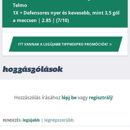
Telmo
1X + Defensores nyer és kevesebb, mint 3,5 gól
a meccsen | 2.85 | (7/10)
ITT VANNAK A LEGÚJABB TIPPMIXPRO PROMÓCIÓK!
hozzászólások
Hozzászólás írásához
lépj be
vagy
regisztrálj
!
legújabb
|
legnépszerűbb
RENDEZÉS: