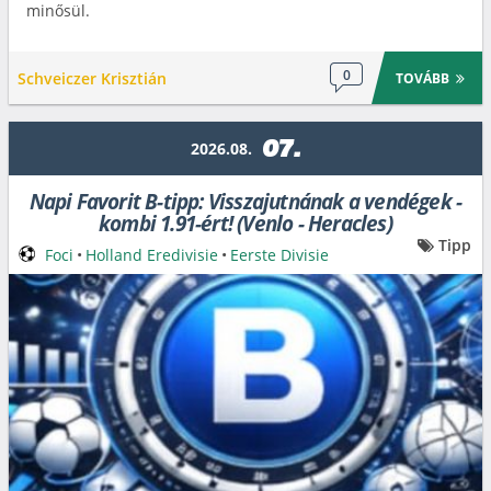
minősül.
0
Schveiczer Krisztián
TOVÁBB
07.
2026.08.
Napi Favorit B-tipp: Visszajutnának a vendégek -
kombi 1.91-ért! (Venlo - Heracles)
Tipp
Foci
•
Holland Eredivisie
•
Eerste Divisie