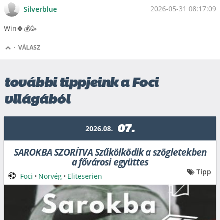
2026-05-31 08:17:09
Silverblue
Win🍀💰🥳
·
VÁLASZ
további tippjeink a Foci
világából
07.
2026.08.
SAROKBA SZORÍTVA Szűkölködik a szögletekben
a fővárosi együttes
Tipp
Foci
•
Norvég
•
Eliteserien