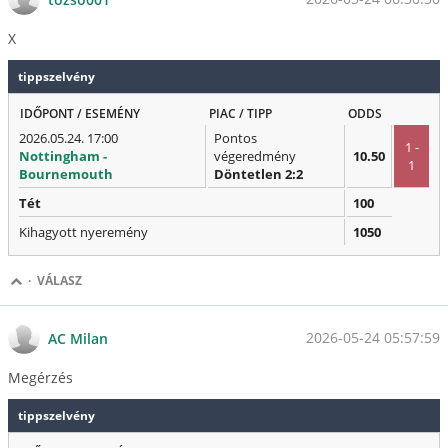
X
tippszelvény
IDŐPONT / ESEMÉNY
PIAC / TIPP
ODDS
2026.05.24. 17:00
Pontos
1 -
Nottingham -
végeredmény
10.50
1
Bournemouth
Döntetlen 2:2
Tét
100
Kihagyott nyeremény
1050
·
VÁLASZ
2026-05-24 05:57:59
AC Milan
Megérzés
tippszelvény