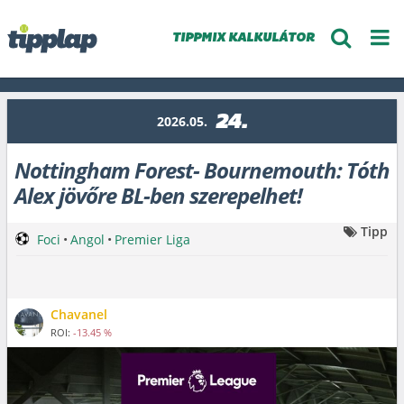
TIPPMIX KALKULÁTOR
24.
2026.05.
Nottingham Forest- Bournemouth: Tóth
Alex jövőre BL-ben szerepelhet!
Tipp
Foci
•
Angol
•
Premier Liga
Chavanel
ROI:
-13.45 %