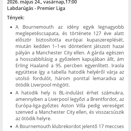
2026. május 24., vasárnap,17:00
Labdarúgás - Premier Liga
Tények:
A Bournemouth az idény egyik legnagyobb
meglepetéscsapata, és története 127 éve alatt
először biztosította európai kupaszereplését,
miután kedden 1–1-es döntetlent játszott hazai
pályán a Manchester City ellen. A gárda egészen
a hosszabbításig a győzelem kapujában állt, ám
Erling Haaland a 95. percben egyenlített. Iraola
együttese így a tabella hatodik helyéről várja az
utolsó fordulót, három ponttal lemaradva az
ötödik Liverpool mögött.
A hatodik hely is BL-indulást érhet számukra,
amennyiben a Liverpool legyőzi a Brentfordot, az
Európa-liga-győztes Aston Villa pedig vereséget
szenved a Manchester City ellen, és visszacsúszik
az ötödik helyre.
A Bournemouth klubrekordot jelentő 17 meccses