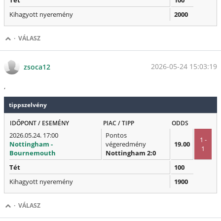
Tét
100
Kihagyott nyeremény
2000
·
VÁLASZ
2026-05-24 15:03:19
zsoca12
,
tippszelvény
IDŐPONT / ESEMÉNY
PIAC / TIPP
ODDS
2026.05.24. 17:00
Pontos
1 -
Nottingham -
végeredmény
19.00
1
Bournemouth
Nottingham 2:0
Tét
100
Kihagyott nyeremény
1900
·
VÁLASZ