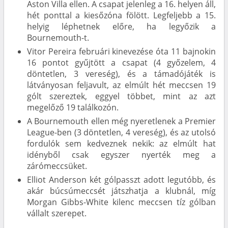
Aston Villa ellen. A csapat jelenleg a 16. helyen áll,
hét ponttal a kiesőzóna fölött. Legfeljebb a 15.
helyig léphetnek előre, ha legyőzik a
Bournemouth-t.
Vitor Pereira februári kinevezése óta 11 bajnokin
16 pontot gyűjtött a csapat (4 győzelem, 4
döntetlen, 3 vereség), és a támadójáték is
látványosan feljavult, az elmúlt hét meccsen 19
gólt szereztek, eggyel többet, mint az azt
megelőző 19 találkozón.
A Bournemouth ellen még nyeretlenek a Premier
League-ben (3 döntetlen, 4 vereség), és az utolsó
fordulók sem kedveznek nekik: az elmúlt hat
idényből csak egyszer nyerték meg a
zárómeccsüket.
Elliot Anderson két gólpasszt adott legutóbb, és
akár búcsúmeccsét játszhatja a klubnál, míg
Morgan Gibbs-White kilenc meccsen tíz gólban
vállalt szerepet.