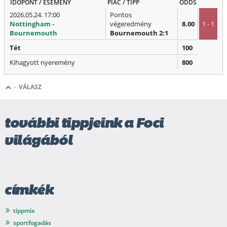
IDŐPONT / ESEMÉNY
PIAC / TIPP
ODDS
2026.05.24. 17:00
Pontos
Nottingham -
végeredmény
8.00
1 - 1
Bournemouth
Bournemouth 2:1
Tét
100
Kihagyott nyeremény
800
·
VÁLASZ
további tippjeink a Foci
világából
címkék
tippmix
sportfogadás