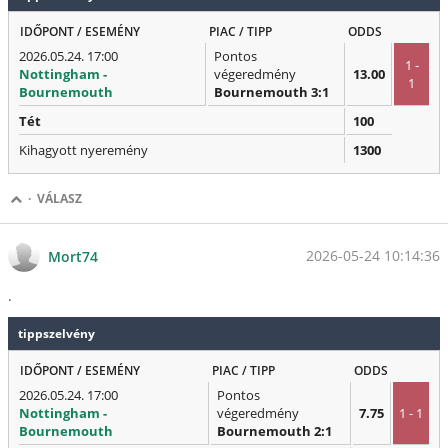
IDŐPONT / ESEMÉNY
PIAC / TIPP
ODDS
2026.05.24. 17:00
Pontos
1 -
Nottingham -
végeredmény
13.00
1
Bournemouth
Bournemouth 3:1
Tét
100
Kihagyott nyeremény
1300
·
VÁLASZ
2026-05-24 10:14:36
Mort74
.
tippszelvény
IDŐPONT / ESEMÉNY
PIAC / TIPP
ODDS
2026.05.24. 17:00
Pontos
Nottingham -
végeredmény
7.75
1 - 1
Bournemouth
Bournemouth 2:1