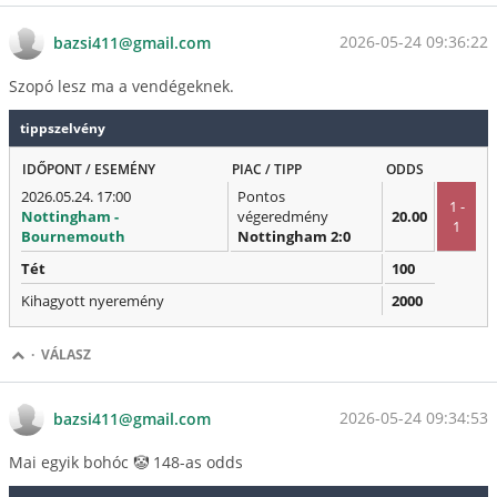
2026-05-24 09:36:22
bazsi411@gmail.com
Szopó lesz ma a vendégeknek.
tippszelvény
IDŐPONT / ESEMÉNY
PIAC / TIPP
ODDS
2026.05.24. 17:00
Pontos
1 -
Nottingham -
végeredmény
20.00
1
Bournemouth
Nottingham 2:0
Tét
100
Kihagyott nyeremény
2000
·
VÁLASZ
2026-05-24 09:34:53
bazsi411@gmail.com
Mai egyik bohóc 🤡 148-as odds