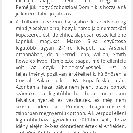
formája alapján nehéz őket megállítani.
Reméljük, hogy Szoboszloai Dominik is hozza a rá
jellemző stabil, jó játékos.
A Fulham a szezon hajrájához közeledve még
mindig esélyes arra, hogy kiharcolja a nemzetközi
kupaszereplést, de ehhez alaposan össze kellene
kapniuk magukat. Marco Silva együttese
legutóbb ugyan 2–1-re kikapott az Arsenal
otthonában, de a Bernd Leno, Willian, Smith
Rowe és Iwobi fémjelezte csapat méltó ellenfele
volt az egyik bajnokesélyesnek. Ezt a
teljesítményt pozitívan értékelhetik, különösen a
Crystal Palace elleni FA Kupa-fiaskó után.
Azonban a hazai pálya nem jelent biztos pontot
számukra: a legutóbbi hat hazai meccsükön
felváltva nyertek és veszítettek, és még nem
sikerült idén két Premier League-meccset
zsinórban megnyerniük otthon. A Liverpool elleni
legutóbbi hazai győzelmük 2011-ben volt, de az
idény elején 2–2-es döntetlent értek el Anfielden,
ami némi önbizalmat adhat számukra.