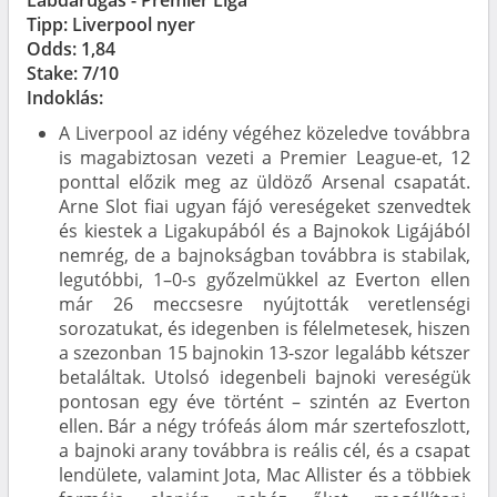
Tipp: Liverpool nyer
Odds: 1,84
Stake: 7/10
Indoklás:
A Liverpool az idény végéhez közeledve továbbra
is magabiztosan vezeti a Premier League-et, 12
ponttal előzik meg az üldöző Arsenal csapatát.
Arne Slot fiai ugyan fájó vereségeket szenvedtek
és kiestek a Ligakupából és a Bajnokok Ligájából
nemrég, de a bajnokságban továbbra is stabilak,
legutóbbi, 1–0-s győzelmükkel az Everton ellen
már 26 meccsesre nyújtották veretlenségi
sorozatukat, és idegenben is félelmetesek, hiszen
a szezonban 15 bajnokin 13-szor legalább kétszer
betaláltak. Utolsó idegenbeli bajnoki vereségük
pontosan egy éve történt – szintén az Everton
ellen. Bár a négy trófeás álom már szertefoszlott,
a bajnoki arany továbbra is reális cél, és a csapat
lendülete, valamint Jota, Mac Allister és a többiek