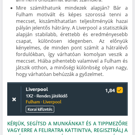
Mire számíthatunk mindezek alapján? Bár a
Fulham motivált és képes szorossá tenni a
meccset, kiszámíthatatlan teljesítményük hazai
pályán jelentős hátrány. A Liverpool a statisztikák
alapján stabilabb, érettebb és eredményesebb
csapat, különösen idegenben. Az előnyük
kényelmes, de minden pont számít a hátralévő
fordulókban, így várhatóan komolyan veszik a
meccset. Hiába pihentebb valamivel a Fulham és
játszik otthon, a minőségi különbség olyan nagy,
hogy várhatóan behúzzák a győzelmet.
KÉRJÜK, SEGÍTSD A MUNKÁNKAT ÉS A TIPPMEZŐRE
VAGY ERRE A FELIRATRA KATTINTVA, REGISZTRÁLJ A