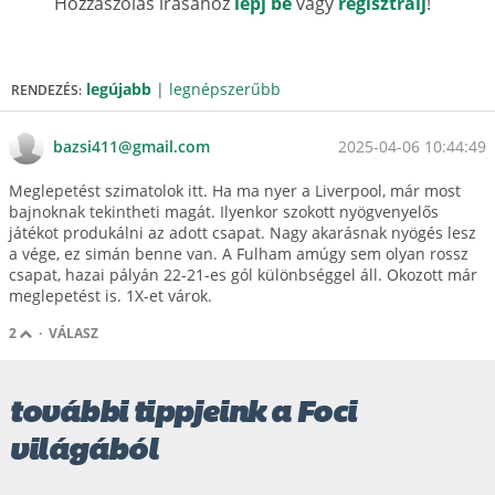
Hozzászólás írásához
lépj be
vagy
regisztrálj
!
legújabb
|
legnépszerűbb
RENDEZÉS:
2025-04-06 10:44:49
bazsi411@gmail.com
Meglepetést szimatolok itt. Ha ma nyer a Liverpool, már most
bajnoknak tekintheti magát. Ilyenkor szokott nyögvenyelős
játékot produkálni az adott csapat. Nagy akarásnak nyögés lesz
a vége, ez simán benne van. A Fulham amúgy sem olyan rossz
csapat, hazai pályán 22-21-es gól különbséggel áll. Okozott már
meglepetést is. 1X-et várok.
2
·
VÁLASZ
további tippjeink a Foci
világából