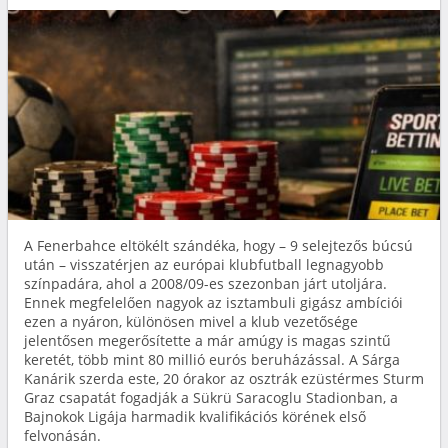
A Fenerbahce eltökélt szándéka, hogy – 9 selejtezős búcsú
után – visszatérjen az európai klubfutball legnagyobb
színpadára, ahol a 2008/09-es szezonban járt utoljára.
Ennek megfelelően nagyok az isztambuli gigász ambíciói
ezen a nyáron, különösen mivel a klub vezetősége
jelentősen megerősítette a már amúgy is magas szintű
keretét, több mint 80 millió eurós beruházással. A Sárga
Kanárik szerda este, 20 órakor az osztrák ezüstérmes Sturm
Graz csapatát fogadják a Sükrü Saracoglu Stadionban, a
Bajnokok Ligája harmadik kvalifikációs körének első
felvonásán.