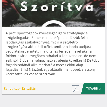
A profi sportfogadók nyereséget ígérő stratégiája: a
szögletfogadás! Ehhez mindenképpen idézzük fel a
labdarúgás szabálykönyvét, mit ír a szögletről:
szögletrúgást akkor kell ítélni, amikor a labda utoljára
védőjátékost érintett, majd teljes terjedelmével akár a
földön, akár a levegőben áthalad a kapuvonalon, de nem
esik gól. Élőben alkalmazható stratégia következik! De több
fogadóirodánál alkalmazható a meccs előtti alap
fogadásnál is! Nézzünk egy aktuális mai tippet, alacsony
kockázattal és vonzó szorzóval!
0
Schveiczer Krisztián
TOVÁBB