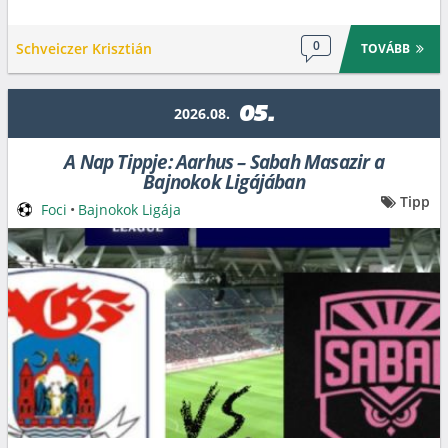
0
Schveiczer Krisztián
TOVÁBB
05.
2026.08.
A Nap Tippje: Aarhus – Sabah Masazir a
Bajnokok Ligájában
Tipp
Foci
•
Bajnokok Ligája