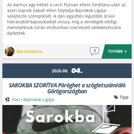
Az Aarhus egy héttel a Lech Poznan elleni fordítása után az
azeri bajnok Sabah ellen folytatja Bajnokok Ligája-
selejtezős szereplését. A dán együttes legutóbb óriási
hátrányból kapaszkodott vissza, míg a vendégek eddigi
menetelésük során elsősorban szervezett védekezésükre
építettek.
3
Barnamedve
TOVÁBB
04.
2026.08.
SAROKBA SZORÍTVA Pöröghet a szögletszámláló
Görögországban
Tipp
Foci
•
Bajnokok Ligája