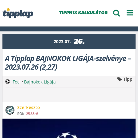
TIPPMIX KALKULÁTOR
26.
2023.07.
A Tipplap BAJNOKOK LIGÁJA-szelvénye –
2023.07.26 (2,27)
Tipp
Foci
•
Bajnokok Ligája
Szerkesztő
ROI:
-25.33 %