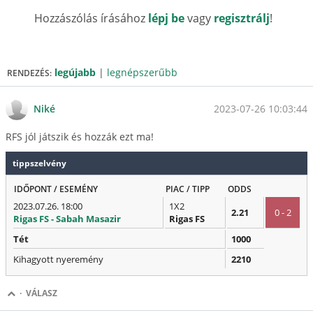
Hozzászólás írásához
lépj be
vagy
regisztrálj
!
legújabb
|
legnépszerűbb
RENDEZÉS:
2023-07-26 10:03:44
Niké
RFS jól játszik és hozzák ezt ma!
tippszelvény
IDŐPONT / ESEMÉNY
PIAC / TIPP
ODDS
2023.07.26. 18:00
1X2
2.21
0 - 2
Rigas FS - Sabah Masazir
Rigas FS
Tét
1000
Kihagyott nyeremény
2210
·
VÁLASZ