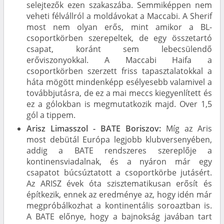
selejtezők ezen szakaszába. Semmiképpen nem
veheti félvállról a moldávokat a Maccabi. A Sherif
most nem olyan erős, mint amikor a BL-
csoportkörben szerepeltek, de egy összetartó
csapat, koránt sem lebecsülendő
erőviszonyokkal. A Maccabi Haifa a
csoportkörben szerzett friss tapasztalatokkal a
háta mögött mindenképp esélyesebb valamivel a
továbbjutásra, de ez a mai meccs kiegyenlített és
ez a gólokban is megmutatkozik majd. Over 1,5
gól a tippem.
Arisz Limasszol - BATE Boriszov:
Míg az Aris
most debütál Európa legjobb klubversenyében,
addig a BATE rendszeres szereplője a
kontinensviadalnak, és a nyáron már egy
csapatot búcsúztatott a csoportkörbe jutásért.
Az ARISZ évek óta szisztematikusan erősít és
építkezik, ennek az eredménye az, hogy idén már
megpróbálkozhat a kontinentális soroaztban is.
A BATE előnye, hogy a bajnokság javában tart