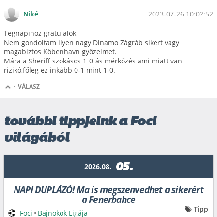
2023-07-26 10:02:52
Niké
Tegnapihoz gratulálok!
Nem gondoltam ilyen nagy Dinamo Zágráb sikert vagy
magabiztos Köbenhavn győzelmet.
Mára a Sheriff szokásos 1-0-ás mérkőzés ami miatt van
rizikó,főleg ez inkább 0-1 mint 1-0.
·
VÁLASZ
további tippjeink a Foci
világából
05.
2026.08.
NAPI DUPLÁZÓ! Ma is megszenvedhet a sikerért
a Fenerbahce
Tipp
Foci
•
Bajnokok Ligája