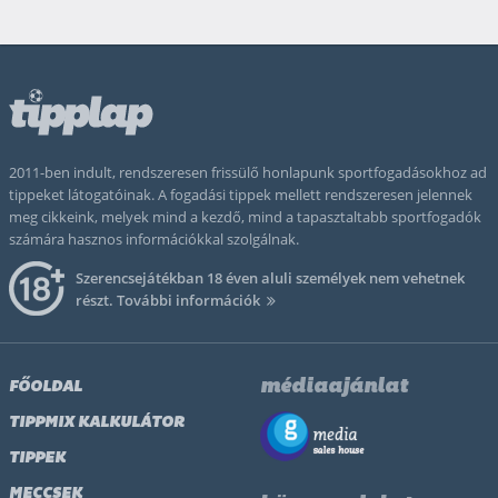
2011-ben indult, rendszeresen frissülő honlapunk sportfogadásokhoz ad
tippeket látogatóinak. A fogadási tippek mellett rendszeresen jelennek
meg cikkeink, melyek mind a kezdő, mind a tapasztaltabb sportfogadók
számára hasznos információkkal szolgálnak.
Szerencsejátékban 18 éven aluli személyek nem vehetnek
részt.
További információk
médiaajánlat
FŐOLDAL
TIPPMIX KALKULÁTOR
TIPPEK
MECCSEK