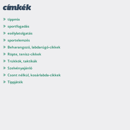
címkék
tippmix
sportfogadás
esélylatolgatás
sportelemzés
Beharangozó, labdarúgó-cikkek
Röpte, tenisz-cikkek
Trükkök, taktikák
Szelvényajánló
Csont nélkül, kosárlabda-cikkek
Tippjáték