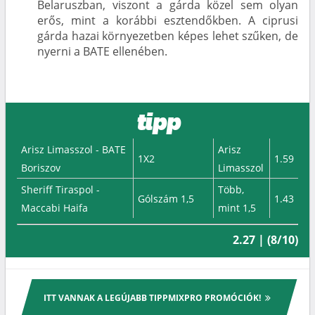
Belaruszban, viszont a gárda közel sem olyan
erős, mint a korábbi esztendőkben. A ciprusi
gárda hazai környezetben képes lehet szűken, de
nyerni a BATE ellenében.
tipp
Arisz Limasszol - BATE
Arisz
1X2
1.59
Boriszov
Limasszol
Sheriff Tiraspol -
Több,
Gólszám 1,5
1.43
Maccabi Haifa
mint 1,5
2.27 | (8/10)
ITT VANNAK A LEGÚJABB TIPPMIXPRO PROMÓCIÓK!