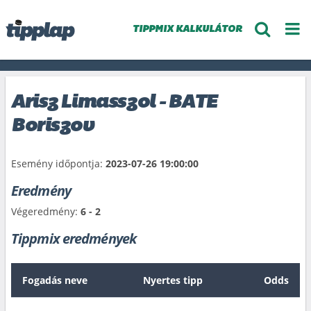
TIPPMIX KALKULÁTOR
Arisz Limasszol - BATE
Boriszov
Esemény időpontja:
2023-07-26 19:00:00
Eredmény
Végeredmény:
6 - 2
Tippmix eredmények
Fogadás neve
Nyertes tipp
Odds