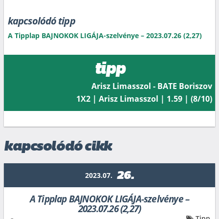
kapcsolódó tipp
A Tipplap BAJNOKOK LIGÁJA-szelvénye – 2023.07.26 (2,27)
tipp
Arisz Limasszol - BATE Boriszov
1X2 | Arisz Limasszol | 1.59 | (8/10)
kapcsolódó cikk
26.
2023.07.
A Tipplap BAJNOKOK LIGÁJA-szelvénye –
2023.07.26 (2,27)
Tipp