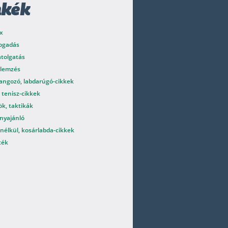
mkék
x
fogadás
atolgatás
elemzés
angozó, labdarúgó-cikkek
 tenisz-cikkek
k, taktikák
nyajánló
nélkül, kosárlabda-cikkek
ték