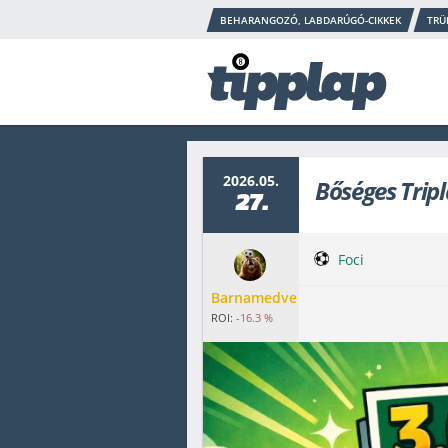
BEHARANGOZÓ, LABDARÚGÓ-CIKKEK
TRÜ
2026.05.
Bőséges Tripl
27.
Foci
Barnamedve
ROI:
-16.3 %