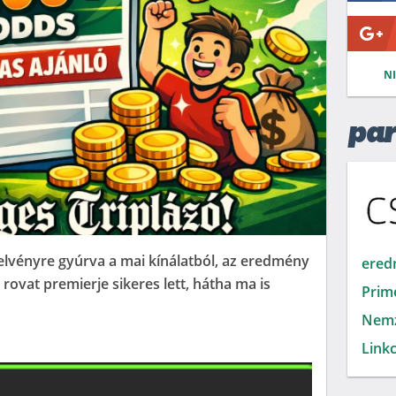
N
par
lvényre gyúrva a mai kínálatból, az eredmény
ered
rovat premierje sikeres lett, hátha ma is
Prim
Nemz
Linkc