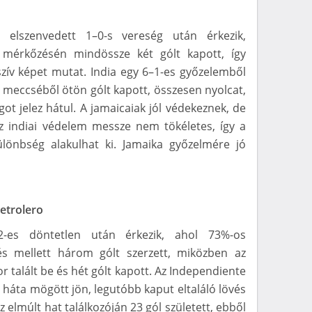
 elszenvedett 1–0-s vereség után érkezik,
mérkőzésén mindössze két gólt kapott, így
zív képet mutat. India egy 6–1-es győzelemből
 meccséből ötön gólt kapott, összesen nyolcat,
t jelez hátul. A jamaicaiak jól védekeznek, de
z indiai védelem messze nem tökéletes, így a
lönbség alakulhat ki. Jamaika győzelmére jó
etrolero
-es döntetlen után érkezik, ahol 73%-os
és mellett három gólt szerzett, miközben az
 talált be és hét gólt kapott. Az Independiente
 háta mögött jön, legutóbb kaput eltaláló lövés
 elmúlt hat találkozóján 23 gól született, ebből