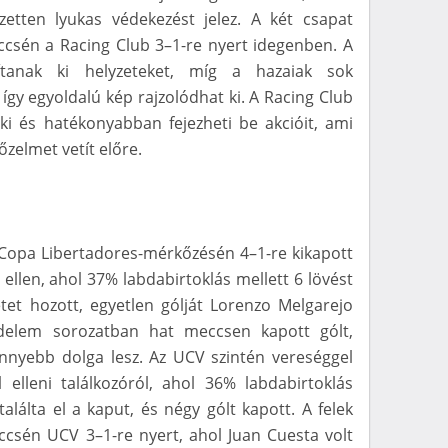
ezetten lyukas védekezést jelez. A két csapat
ccsén a Racing Club 3–1-re nyert idegenben. A
tanak ki helyzeteket, míg a hazaiak sok
így egyoldalú kép rajzolódhat ki. A Racing Club
ki és hatékonyabban fejezheti be akcióit, ami
őzelmet vetít előre.
 Copa Libertadores-mérkőzésén 4–1-re kikapott
 ellen, ahol 37% labdabirtoklás mellett 6 lövést
etet hozott, egyetlen gólját Lorenzo Melgarejo
delem sorozatban hat meccsen kapott gólt,
nnyebb dolga lesz. Az UCV szintén vereséggel
 elleni találkozóról, ahol 36% labdabirtoklás
találta el a kaput, és négy gólt kapott. A felek
ccsén UCV 3–1-re nyert, ahol Juan Cuesta volt