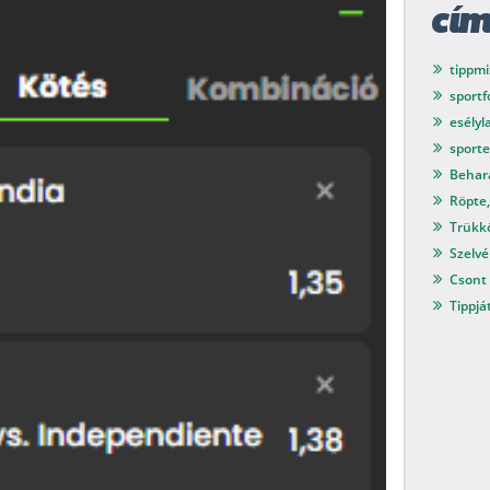
cí
tippmi
sport
esélyl
sport
Behar
Röpte,
Trükkö
Szelvé
Csont 
Tippjá