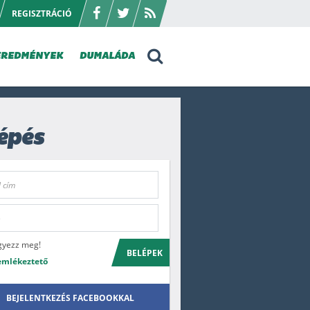
REGISZTRÁCIÓ
EREDMÉNYEK
DUMALÁDA
épés
gyezz meg!
BELÉPEK
emlékeztető
BEJELENTKEZÉS FACEBOOKKAL