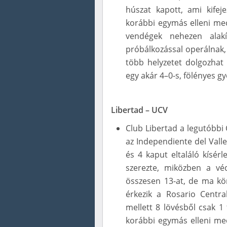
húszat kapott, ami kifej
korábbi egymás elleni me
vendégek nehezen alakí
próbálkozással operálnak, 
több helyzetet dolgozhat 
egy akár 4–0-s, fölényes gy
Libertad – UCV
Club Libertad a legutóbbi
az Independiente del Valle
és 4 kaput eltaláló kísérl
szerezte, miközben a vé
összesen 13-at, de ma kö
érkezik a Rosario Central
mellett 8 lövésből csak 1 
korábbi egymás elleni me