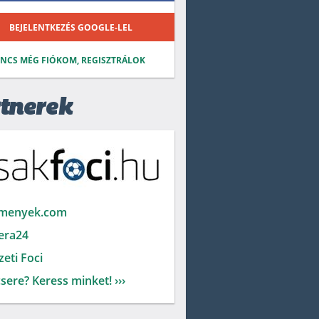
BEJELENTKEZÉS GOOGLE-LEL
INCS MÉG FIÓKOM, REGISZTRÁLOK
tnerek
menyek.com
era24
eti Foci
sere? Keress minket! ›››