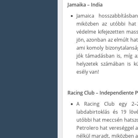
Jamaika – India
Jamaica hosszabbításban
miközben az utóbbi hat 
védelme kifejezetten mass
jön, azonban az elmúlt hat
ami komoly bizonytalanságo
jók támadásban is, míg a
helyzetek számában is kü
esély van!
Racing Club – Independiente P
A Racing Club egy 2–2
labdabirtoklás és 19 löv
utóbbi hat meccsén hatszor
Petrolero hat vereséggel a
nélkül maradt, miközben az