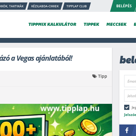
BELÉPÉS
KKÖK, TAKTIKÁK
KÉZILABDA-CIKKEK
TIPPLAP CLUB
TIPPMIX KALKULÁTOR
TIPPEK
MECCSEK
ázó a Vegas ajánlatából!
bel
Tipp
Je
Jelszó