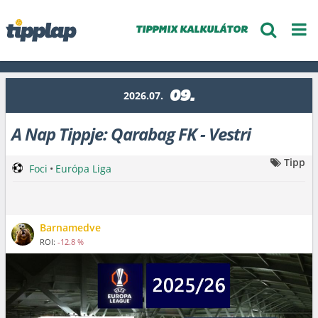
TIPPMIX KALKULÁTOR
09.
2026.07.
A Nap Tippje: Qarabag FK - Vestri
Tipp
Foci
•
Európa Liga
Barnamedve
ROI:
-12.8 %