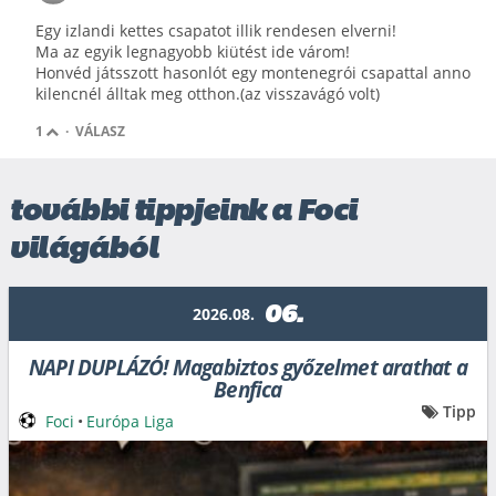
Egy izlandi kettes csapatot illik rendesen elverni!
Ma az egyik legnagyobb kiütést ide várom!
Honvéd játsszott hasonlót egy montenegrói csapattal anno
kilencnél álltak meg otthon.(az visszavágó volt)
1
·
VÁLASZ
további tippjeink a Foci
világából
06.
2026.08.
NAPI DUPLÁZÓ! Magabiztos győzelmet arathat a
Benfica
Tipp
Foci
•
Európa Liga