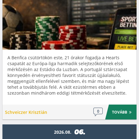
A Benfica csütörtökön este, 21 órakor fogadja a Hearts
csapatát az Európa-liga harmadik selejtezőkörének első
mérkőzésén az Estádio da Luzban. A portugál sztárcsapat
könnyedén érvényesítheti favorit státuszát újjáalakuló,
meggyengült ellenfelével szemben, és már ma nagy lépést
tehet a továbbjutás felé. A skót ezüstérmes ebben a
szezonban mindhárom eddigi tétmérkőzését elveszítette.
0
Schveiczer Krisztián
TOVÁBB
06.
2026.08.