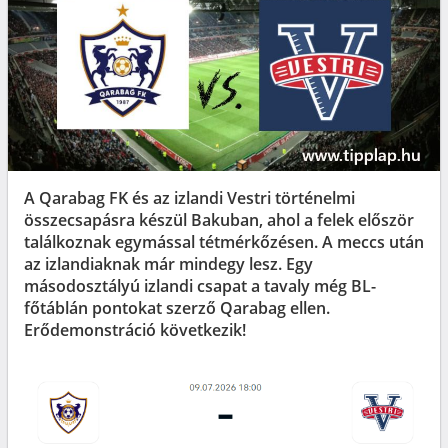
A Qarabag FK és az izlandi Vestri történelmi
összecsapásra készül Bakuban, ahol a felek először
találkoznak egymással tétmérkőzésen. A meccs után
az izlandiaknak már mindegy lesz. Egy
másodosztályú izlandi csapat a tavaly még BL-
főtáblán pontokat szerző Qarabag ellen.
Erődemonstráció következik!