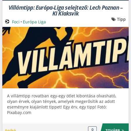
Villámtipp: Európa-Liga selejtező: Lech Poznan –
KI Klaksvik
Tipp
Foci
•
Európa Liga
A villámtipp rovatban egy-egy ötlet kibontása olvasható,
olyan érvek, olyan tények, amelyek megerősítik az adott
eseményre kiajánlott tippet! Egy érv, egy tipp! Fotó:
Pixabay.com
0
Anikó
TOVÁBB