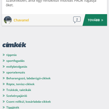
Szalonikiben, ahol egy rendkívüli motivált PAOK fogadja
őket.
2
Chavanel
TOVÁBB
címkék
tippmix
sportfogadás
esélylatolgatás
sportelemzés
Beharangozó, labdarúgó-cikkek
Röpte, tenisz-cikkek
Trükkök, taktikák
Szelvényajánló
Csont nélkül, kosárlabda-cikkek
Tippjáték