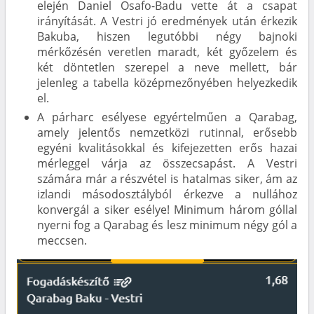
elején Daniel Osafo-Badu vette át a csapat
irányítását. A Vestri jó eredmények után érkezik
Bakuba, hiszen legutóbbi négy bajnoki
mérkőzésén veretlen maradt, két győzelem és
két döntetlen szerepel a neve mellett, bár
jelenleg a tabella középmezőnyében helyezkedik
el.
A párharc esélyese egyértelműen a Qarabag,
amely jelentős nemzetközi rutinnal, erősebb
egyéni kvalitásokkal és kifejezetten erős hazai
mérleggel várja az összecsapást. A Vestri
számára már a részvétel is hatalmas siker, ám az
izlandi másodosztályból érkezve a nullához
konvergál a siker esélye! Minimum három góllal
nyerni fog a Qarabag és lesz minimum négy gól a
meccsen.