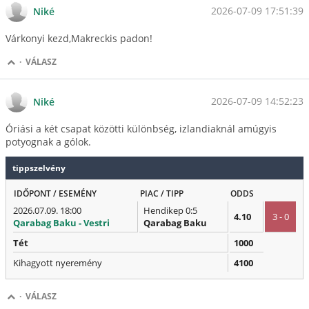
2026-07-09 17:51:39
Niké
Várkonyi kezd,Makreckis padon!
·
VÁLASZ
2026-07-09 14:52:23
Niké
Óriási a két csapat közötti különbség, izlandiaknál amúgyis
potyognak a gólok.
tippszelvény
IDŐPONT / ESEMÉNY
PIAC / TIPP
ODDS
2026.07.09. 18:00
Hendikep 0:5
4.10
3 - 0
Qarabag Baku - Vestri
Qarabag Baku
Tét
1000
Kihagyott nyeremény
4100
·
VÁLASZ