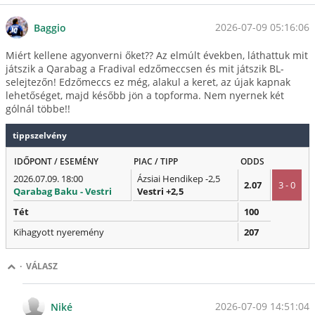
2026-07-09 05:16:06
Baggio
Miért kellene agyonverni őket?? Az elmúlt években, láthattuk mit
játszik a Qarabag a Fradival edzőmeccsen és mit játszik BL-
selejtezőn! Edzőmeccs ez még, alakul a keret, az újak kapnak
lehetőséget, majd később jön a topforma. Nem nyernek két
gólnál többe!!
tippszelvény
IDŐPONT / ESEMÉNY
PIAC / TIPP
ODDS
2026.07.09. 18:00
Ázsiai Hendikep -2,5
2.07
3 - 0
Qarabag Baku - Vestri
Vestri +2,5
Tét
100
Kihagyott nyeremény
207
·
VÁLASZ
2026-07-09 14:51:04
Niké