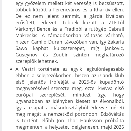
egy győzelem mellett két vereség is becsúszott,
többek között a Ferencváros és a Kharkiv ellen.
De ez nem jelent semmit, a gárda kiválóan
erősített, érkezett többek között a ZTE-től
Várkonyi Bence és a Fradiból a futógép Cebrail
Makreckis. A támadósorban változás várható,
hiszen Camilo Duran távozóban van, így Zakaria
Sawo kaphat kulcsszerepet, míg Jankovic,
Guseynov és Zoubir szintén meghatározó
szereplők lehetnek.
A Vestri története az egyik legkülönlegesebb
ebben a selejtezőkörben, hiszen az izlandi klub
első jelentős trófeáját a 2025-ös kupadöntő
megnyerésével szerezte meg, ezzel kivívva első
európai szereplését, mindezt úgy, hogy
ugyanabban az idényben kiesett az élvonalból.
Így a csapat a másodosztályból érkezve méreti
meg magát a nemzetközi porondon. Edzőváltás
is történt, előbb Jon Thor Hauksson próbálta
megmenteni a helyzetet ideiglenesen, majd 2026