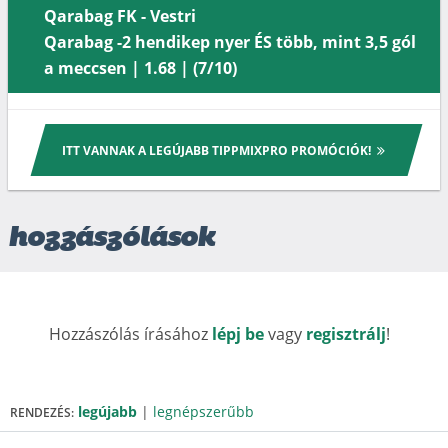
Qarabag FK - Vestri
Qarabag -2 hendikep nyer ÉS több, mint 3,5 gól
a meccsen | 1.68 | (7/10)
ITT VANNAK A LEGÚJABB TIPPMIXPRO PROMÓCIÓK!
hozzászólások
Hozzászólás írásához
lépj be
vagy
regisztrálj
!
legújabb
|
legnépszerűbb
RENDEZÉS: