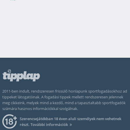
2011-ben indult, rendszeresen frissülő honlapunk sportfogadásokhoz ad
tippeket látogatóinak. A fogadási tippek mellett rendszeresen jelennek
meg cikkeink, melyek mind a kezdő, mind a tapasztaltabb sportfogadók
számára hasznos információkkal szolgálnak.
Szerencsejátékban 18 éven aluli személyek nem vehetnek
részt.
További információk