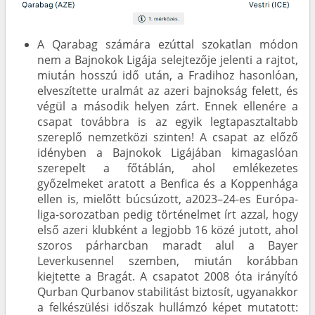
A Qarabag számára ezúttal szokatlan módon
nem a Bajnokok Ligája selejtezője jelenti a rajtot,
miután hosszú idő után, a Fradihoz hasonlóan,
elveszítette uralmát az azeri bajnokság felett, és
végül a második helyen zárt. Ennek ellenére a
csapat továbbra is az egyik legtapasztaltabb
szereplő nemzetközi szinten! A csapat az előző
idényben a Bajnokok Ligájában kimagaslóan
szerepelt a főtáblán, ahol emlékezetes
győzelmeket aratott a Benfica és a Koppenhága
ellen is, mielőtt búcsúzott, a2023–24-es Európa-
liga-sorozatban pedig történelmet írt azzal, hogy
első azeri klubként a legjobb 16 közé jutott, ahol
szoros párharcban maradt alul a Bayer
Leverkusennel szemben, miután korábban
kiejtette a Bragát. A csapatot 2008 óta irányító
Qurban Qurbanov stabilitást biztosít, ugyanakkor
a felkészülési időszak hullámzó képet mutatott: