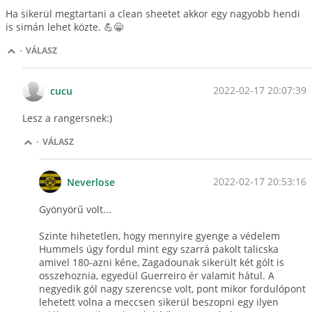
Ha sikerül megtartani a clean sheetet akkor egy nagyobb hendi
is simán lehet közte. 💪😁
·
VÁLASZ
2022-02-17 20:07:39
cucu
Lesz a rangersnek:)
·
VÁLASZ
2022-02-17 20:53:16
Neverlose
Gyönyörű volt...
Szinte hihetetlen, hogy mennyire gyenge a védelem
Hummels úgy fordul mint egy szarrá pakolt talicska
amivel 180-azni kéne, Zagadounak sikerült két gólt is
osszehoznia, egyedül Guerreiro ér valamit hátul. A
negyedik gól nagy szerencse volt, pont mikor fordulópont
lehetett volna a meccsen sikerül beszopni egy ilyen