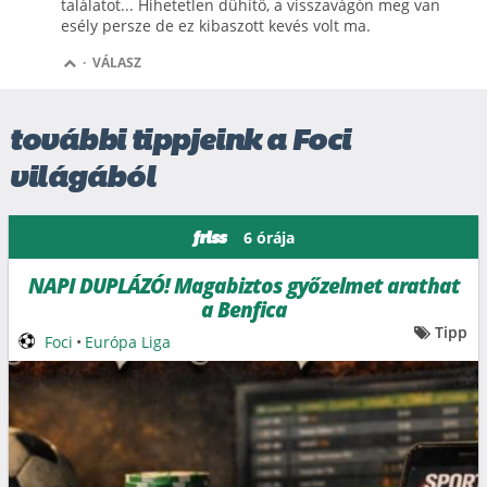
találatot... Hihetetlen dühítő, a visszavágón meg van
esély persze de ez kibaszott kevés volt ma.
·
VÁLASZ
további tippjeink a Foci
világából
6 órája
friss
NAPI DUPLÁZÓ! Magabiztos győzelmet arathat
a Benfica
Tipp
Foci
•
Európa Liga