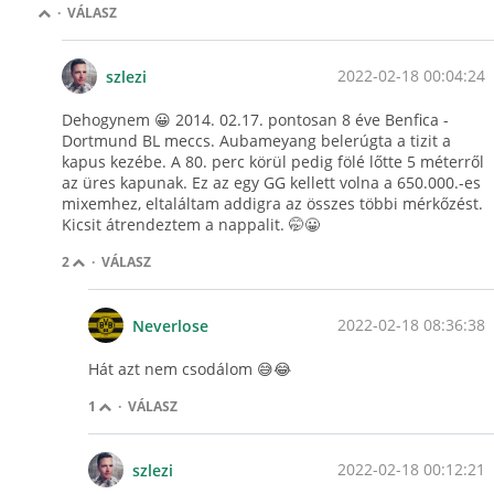
·
VÁLASZ
2022-02-18 00:04:24
szlezi
Dehogynem 😀 2014. 02.17. pontosan 8 éve Benfica -
Dortmund BL meccs. Aubameyang belerúgta a tizit a
kapus kezébe. A 80. perc körül pedig fölé lőtte 5 méterről
az üres kapunak. Ez az egy GG kellett volna a 650.000.-es
mixemhez, eltaláltam addigra az összes többi mérkőzést.
Kicsit átrendeztem a nappalit. 🤭😀
2
·
VÁLASZ
2022-02-18 08:36:38
Neverlose
Hát azt nem csodálom 😅😂
1
·
VÁLASZ
2022-02-18 00:12:21
szlezi