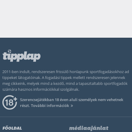
2011-ben indult, rendszeresen frissülő honlapunk sportfogadásokhoz ad
tippeket látogatóinak. A fogadási tippek mellett rendszeresen jelennek
meg cikkeink, melyek mind a kezdő, mind a tapasztaltabb sportfogadók
számára hasznos információkkal szolgálnak.
Szerencsejátékban 18 éven aluli személyek nem vehetnek
részt.
További információk
médiaajánlat
FŐOLDAL