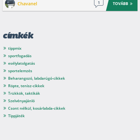
1
Chavanel
TOVÁBB
címkék
tippmix
sportfogadás
esélylatolgatás
sportelemzés
Beharangozó, labdarúgó-cikkek
Röpte, tenisz-cikkek
Trükkök, taktikák
Szelvényajánló
Csont nélkül, kosárlabda-cikkek
Tippjáték