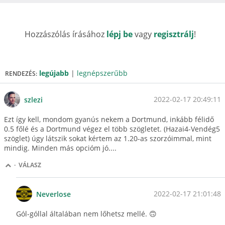
Hozzászólás írásához
lépj be
vagy
regisztrálj
!
legújabb
|
legnépszerűbb
RENDEZÉS:
2022-02-17 20:49:11
szlezi
Ezt így kell, mondom gyanús nekem a Dortmund, inkább félidő
0.5 főlé és a Dortmund végez el több szögletet. (Hazai4-Vendég5
szöglet) úgy látszik sokat kértem az 1.20-as szorzóimmal, mint
mindig. Minden más opcióm jó....
·
VÁLASZ
2022-02-17 21:01:48
Neverlose
Gól-góllal általában nem lőhetsz mellé. 🙃