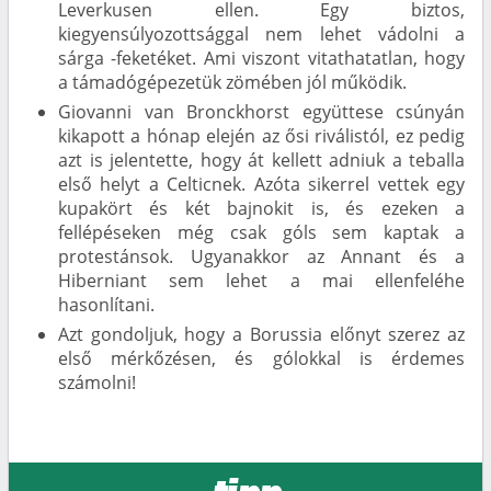
Leverkusen ellen. Egy biztos,
kiegyensúlyozottsággal nem lehet vádolni a
sárga -feketéket. Ami viszont vitathatatlan, hogy
a támadógépezetük zömében jól működik.
Giovanni van Bronckhorst együttese csúnyán
kikapott a hónap elején az ősi riválistól, ez pedig
azt is jelentette, hogy át kellett adniuk a teballa
első helyt a Celticnek. Azóta sikerrel vettek egy
kupakört és két bajnokit is, és ezeken a
fellépéseken még csak góls sem kaptak a
protestánsok. Ugyanakkor az Annant és a
Hiberniant sem lehet a mai ellenfeléhe
hasonlítani.
Azt gondoljuk, hogy a Borussia előnyt szerez az
első mérkőzésen, és gólokkal is érdemes
számolni!