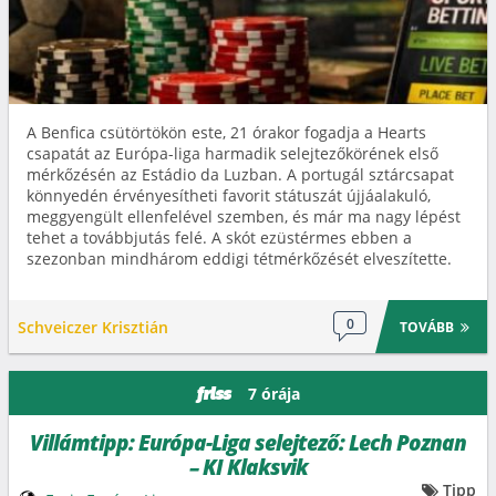
A Benfica csütörtökön este, 21 órakor fogadja a Hearts
csapatát az Európa-liga harmadik selejtezőkörének első
mérkőzésén az Estádio da Luzban. A portugál sztárcsapat
könnyedén érvényesítheti favorit státuszát újjáalakuló,
meggyengült ellenfelével szemben, és már ma nagy lépést
tehet a továbbjutás felé. A skót ezüstérmes ebben a
szezonban mindhárom eddigi tétmérkőzését elveszítette.
0
Schveiczer Krisztián
TOVÁBB
7 órája
friss
Villámtipp: Európa-Liga selejtező: Lech Poznan
– KI Klaksvik
Tipp