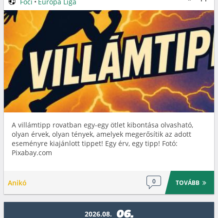
Foci
•
Európa Liga
A villámtipp rovatban egy-egy ötlet kibontása olvasható,
olyan érvek, olyan tények, amelyek megerősítik az adott
eseményre kiajánlott tippet! Egy érv, egy tipp! Fotó:
Pixabay.com
0
Anikó
TOVÁBB
06.
2026.08.