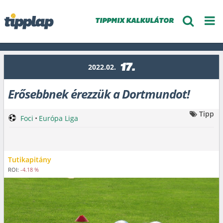
TIPPMIX KALKULÁTOR
17.
2022.02.
Erősebbnek érezzük a Dortmundot!
Tipp
Foci
•
Európa Liga
Tutikapitány
ROI:
-4.18 %