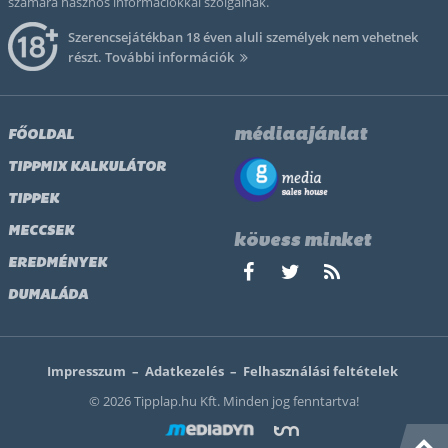
számára hasznos információkkal szolgálnak.
Szerencsejátékban 18 éven aluli személyek nem vehetnek
részt.
További információk
médiaajánlat
FŐOLDAL
TIPPMIX KALKULÁTOR
TIPPEK
MECCSEK
kövess minket
EREDMÉNYEK
DUMALÁDA
Impresszum
–
Adatkezelés
–
Felhasználási feltételek
© 2026 Tipplap.hu Kft. Minden jog fenntartva!