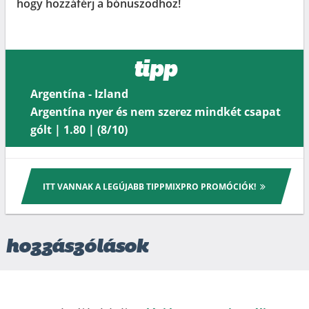
hogy hozzáférj a bónuszodhoz!
tipp
Argentína - Izland
Argentína nyer és nem szerez mindkét csapat
gólt | 1.80 | (8/10)
ITT VANNAK A LEGÚJABB TIPPMIXPRO PROMÓCIÓK!
hozzászólások