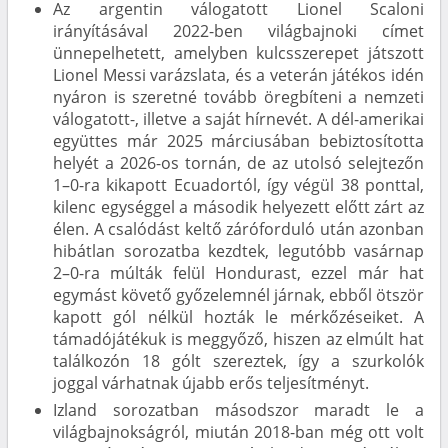
Az argentin válogatott Lionel Scaloni
irányításával 2022-ben világbajnoki címet
ünnepelhetett, amelyben kulcsszerepet játszott
Lionel Messi varázslata, és a veterán játékos idén
nyáron is szeretné tovább öregbíteni a nemzeti
válogatott-, illetve a saját hírnevét. A dél-amerikai
együttes már 2025 márciusában bebiztosította
helyét a 2026-os tornán, de az utolsó selejtezőn
1–0-ra kikapott Ecuadortól, így végül 38 ponttal,
kilenc egységgel a második helyezett előtt zárt az
élen. A csalódást keltő záróforduló után azonban
hibátlan sorozatba kezdtek, legutóbb vasárnap
2–0-ra múlták felül Hondurast, ezzel már hat
egymást követő győzelemnél járnak, ebből ötször
kapott gól nélkül hozták le mérkőzéseiket. A
támadójátékuk is meggyőző, hiszen az elmúlt hat
találkozón 18 gólt szereztek, így a szurkolók
joggal várhatnak újabb erős teljesítményt.
Izland sorozatban másodszor maradt le a
világbajnokságról, miután 2018-ban még ott volt