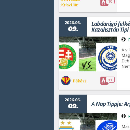
10
Krisztián
2026.06.
Labdarúgó felké
09.
Kazahsztán Tipi
A vi
Magy
Debr
Nemz
11
Pákász
2026.06.
A Nap Tippje: Ar
09.
Már 