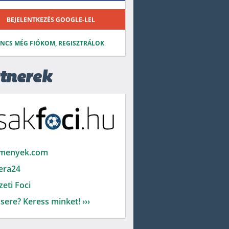
BEJELENTKEZÉS GOOGLE-LEL
INCS MÉG FIÓKOM, REGISZTRÁLOK
tnerek
menyek.com
era24
eti Foci
sere? Keress minket! ›››