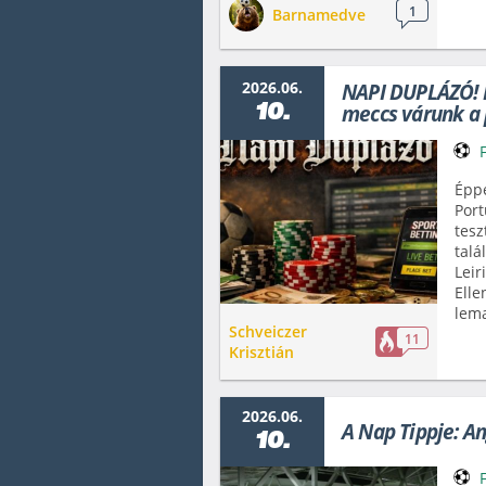
1
Barnamedve
2026.06.
NAPI DUPLÁZÓ! P
10.
meccs várunk a 
Éppe
Port
tesz
talá
Leir
Elle
lema
Schveiczer
11
Krisztián
2026.06.
A Nap Tippje: An
10.