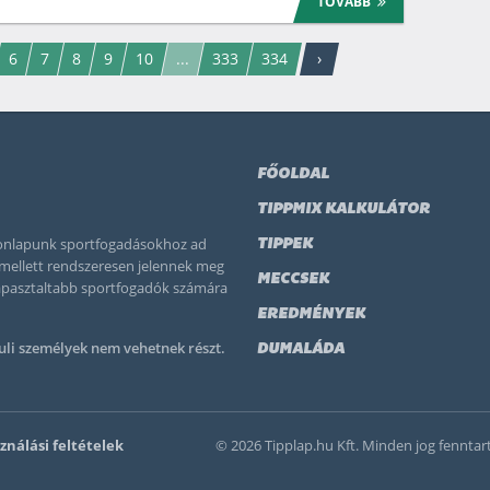
TOVÁBB
6
7
8
9
10
...
333
334
›
FŐOLDAL
TIPPMIX KALKULÁTOR
 honlapunk sportfogadásokhoz ad
TIPPEK
k mellett rendszeresen jelennek meg
MECCSEK
tapasztaltabb sportfogadók számára
EREDMÉNYEK
uli személyek nem vehetnek részt.
DUMALÁDA
ználási feltételek
© 2026 Tipplap.hu Kft. Minden jog fenntar