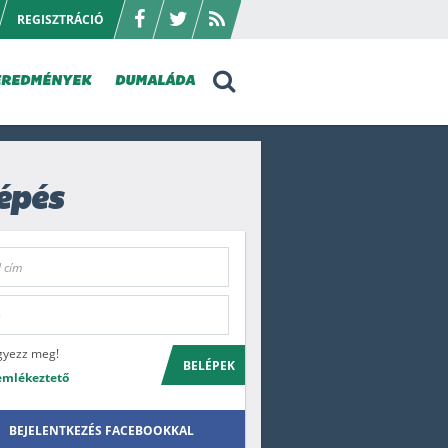
REGISZTRÁCIÓ
EREDMÉNYEK
DUMALÁDA
épés
gyezz meg!
BELÉPEK
emlékeztető
BEJELENTKEZÉS FACEBOOKKAL