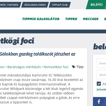
BELÉPÉS
KKÖK, TAKTIKÁK
KÉZILABDA-CIKKEK
TIPPLAP CLUB
TIPPMIX KALKULÁTOR
TIPPEK
MECCSEK
közi foci
bel
ólokban gazdag találkozót játszhat az
Tipp
Foci
•
Barátságos mérkőzés
•
Nemzetközi foci
met másodosztályú Karlsruhe SC felkészülési
őzésen csap össze vasárnap, 16.30 órai kezdettel az
Je
z bajnok és kupagyőztes Internazionaléval. A
sruhei Wildpark közönsége a két klub legelső egymás
Jelszó
ni találkozójának lehet tanúja. Az utóbbi időben
két csapat mérkőzésein potyogtak a gólok, és erre
ozzuk a tippünket is.