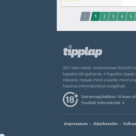
‹
1
2
3
4
5
2011-ben indult, rendszeresen frissülő
tippeket látogatóinak. A fogadási tippe
cikkeink, melyek mind a kezdő, mind a 
hasznos információkkal szolgálnak.
Szerencsejátékban 18 éven al
További információk
Impresszum
–
Adatkezelés
–
Felhas