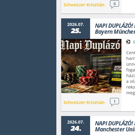
0
Schveiczer Krisztián
2026.07.
NAPI DUPLÁZÓ! E
25.
Bayern Münche
Cent
har
ünn
foga
házi
a vi
reko
meg
1
Schveiczer Krisztián
2026.07.
NAPI DUPLÁZÓ! 
24.
Manchester Uni