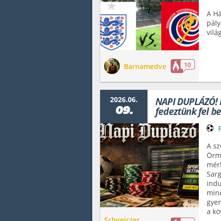
A H
pály
vilá
10
Barnamedve
2026.06.
NAPI DUPLÁZÓ! K
09.
fedeztünk fel b
A sz
Örmé
mérk
Sarg
indu
mind
gyen
a kö
Schveiczer