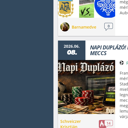
még 
mérk
Aub
0
Barnamedve
2026.06.
NAPI DUPLÁZÓ! Ki
08.
MECCS
Fran
mérk
Stad
miel
legn
mecc
mege
lema
várj
Schveiczer
14
Krisztián