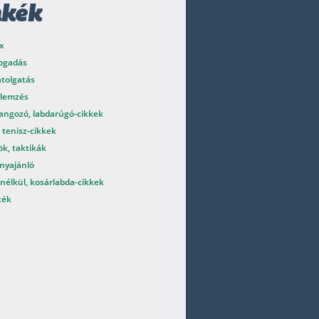
mkék
x
fogadás
atolgatás
elemzés
angozó, labdarúgó-cikkek
 tenisz-cikkek
k, taktikák
nyajánló
nélkül, kosárlabda-cikkek
ték