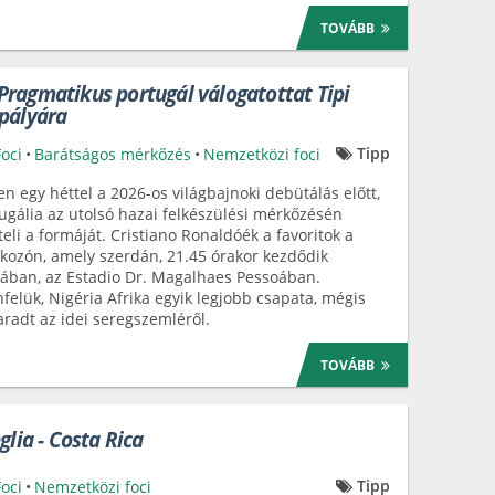
TOVÁBB
ragmatikus portugál válogatottat Tipi
pályára
Tipp
Foci
•
Barátságos mérkőzés
•
Nemzetközi foci
n egy héttel a 2026-os világbajnoki debütálás előtt,
ugália az utolsó hazai felkészülési mérkőzésén
teli a formáját. Cristiano Ronaldóék a favoritok a
lkozón, amely szerdán, 21.45 órakor kezdődik
iában, az Estadio Dr. Magalhaes Pessoában.
nfelük, Nigéria Afrika egyik legjobb csapata, mégis
radt az idei seregszemléről.
TOVÁBB
glia - Costa Rica
Tipp
Foci
•
Nemzetközi foci