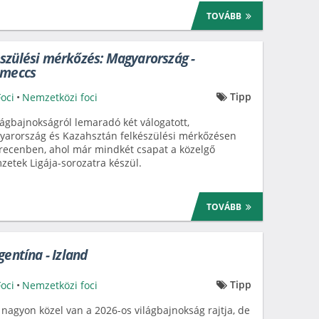
TOVÁBB
szülési mérkőzés: Magyarország -
 meccs
Tipp
Foci
•
Nemzetközi foci
lágbajnokságról lemaradó két válogatott,
arország és Kazahsztán felkészülési mérkőzésen
ecenben, ahol már mindkét csapat a közelgő
etek Ligája-sorozatra készül.
TOVÁBB
gentína - Izland
Tipp
Foci
•
Nemzetközi foci
nagyon közel van a 2026-os világbajnokság rajtja, de