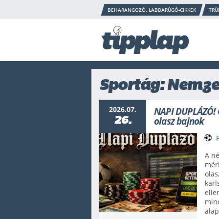
BEHARANGOZÓ, LABDARÚGÓ-CIKKEK
TRÜ
Sportág: Nemzet
2026.07.
NAPI DUPLÁZÓ! G
26.
olasz bajnok
A né
mérk
olas
karl
elle
mind
alap