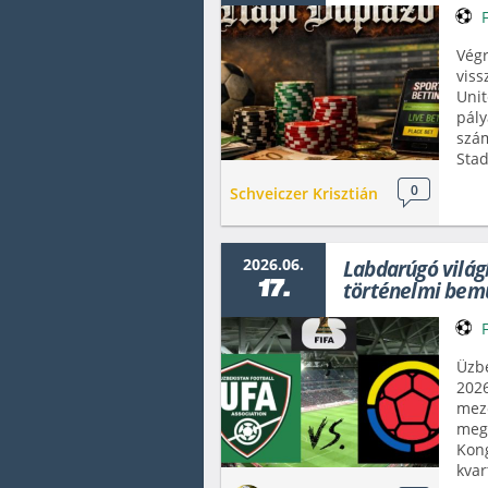
Végr
viss
Unit
pály
szám
Sta
0
Schveiczer Krisztián
2026.06.
Labdarúgó világ
17.
történelmi bem
Üzbe
2026
mező
meg 
Kong
kvar