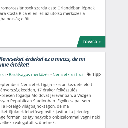
áromoroszlánosok szerda este Orlandóban lépnek
ára Costa Rica ellen, ez az utolsó mérkőzés a
gbajnokság előtt.
TOVÁBB
eveseket érdekel ez a meccs, de mi
enne értéket!
Tipp
Foci
•
Barátságos mérkőzés
•
Nemzetközi foci
eptemberi Nemzetek Ligája-szezon kezdete előtt
nyország kedden, 17 órakor felkészülési
őzésen fogadja Moldovát Jerevánban, a Vazgen
syan Republican Stadionban. Egyik csapat sem
l a közelgő világbajnokságon, de ma
kettőjüknek lehetőség nyílik javítani a jelenlegi
ge formán, és így nagyobb önbizalommal vágni neki
vetkező válogatott szünetnek.