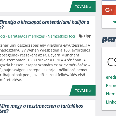
TOVÁBB
lrontja a kiscsapat centenáriumi buliját a
N
n?
Tipp
Foci
•
Barátságos mérkőzés
•
Nemzetközi foci
par
enáriumi összecsapás egy világhírű együttessel…! A
madosztályú SV Wehen Wiesbaden a 100. évfordulós
epségeinek részeként az FC Bayern Münchent
dja szombaton, 15.30 órakor a BRITA Arénában. A
gazda hesseni csapat számára ez az év mérkőzése –
lágbajnokságon szerepelt sztárjait nélkülöző német
rdbajnoknak pedig az előszezoni felkészülés első
ered
mérettetése.
Prim
TOVÁBB
Nemz
Linkc
Mire megy a tesztmeccsen a tartalékos
ted?