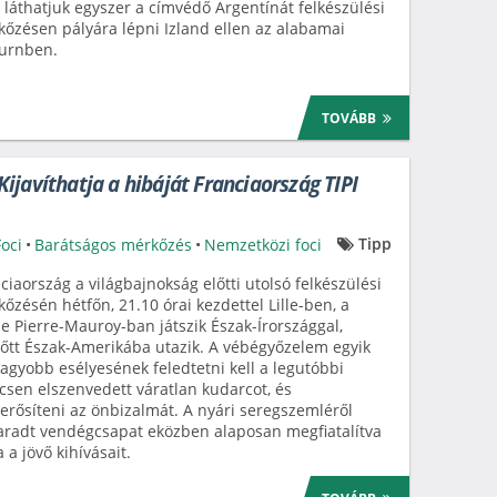
láthatjuk egyszer a címvédő Argentínát felkészülési
őzésen pályára lépni Izland ellen az alabamai
urnben.
TOVÁBB
javíthatja a hibáját Franciaország TIPI
Tipp
Foci
•
Barátságos mérkőzés
•
Nemzetközi foci
ciaország a világbajnokság előtti utolsó felkészülési
őzésén hétfőn, 21.10 órai kezdettel Lille-ben, a
e Pierre-Mauroy-ban játszik Észak-Írországgal,
őtt Észak-Amerikába utazik. A vébégyőzelem egyik
agyobb esélyesének feledtetni kell a legutóbbi
sen elszenvedett váratlan kudarcot, és
rősíteni az önbizalmát. A nyári seregszemléről
radt vendégcsapat eközben alaposan megfiatalítva
a a jövő kihívásait.