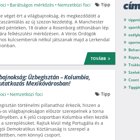
Tipp
Foci
•
Barátságos mérkőzés
•
Nemzetközi foci
cí
e véget ért a világbajnokság, és megkezdődött a
tippmi
zaszámlálás az új szezon kezdetéig. A Manchester
ed pénteken, 18 órakor a Rosenborg otthonában lép
sport
ára felkészülési mérkőzésen. A Vörös Ördögök
esélyl
os kulcsemberük nélkül játszanak majd a Lerkendal
sport
dionban.
Behar
Röpte,
TOVÁBB
Trükkö
Szelvé
bajnokság: Üzbegisztán – Kolumbia,
Csont 
utatkozás Mexikóvárosban!
Tippjá
Tipp
Foci
•
Nemzetközi foci
gisztán történelmi pillanathoz érkezik, hiszen a
-os világbajnokságon először szerepelnek a torna
nyében, a K-jelű csoportban Kolumbia ellen kezdik
a szereplésüket. Rajtuk kívül még Portugália és a
ói Demokratikus Köztársaság is szerepel a
tettben, nem könnyű csoport.