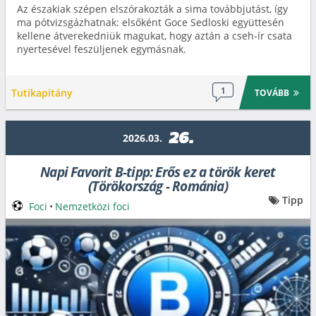
Az északiak szépen elszórakozták a sima továbbjutást, így
ma pótvizsgázhatnak: elsőként Goce Sedloski együttesén
kellene átverekedniük magukat, hogy aztán a cseh-ír csata
nyertesével feszüljenek egymásnak.
1
Tutikapitány
TOVÁBB
26.
2026.03.
Napi Favorit B-tipp: Erős ez a török keret
(Törökország - Románia)
Tipp
Foci
•
Nemzetközi foci