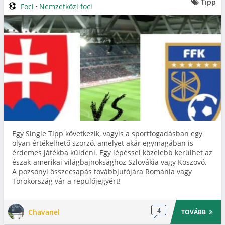
Tipp
Foci
•
Nemzetközi foci
Egy Single Tipp következik, vagyis a sportfogadásban egy
olyan értékelhető szorzó, amelyet akár egymagában is
érdemes játékba küldeni. Egy lépéssel közelebb kerülhet az
észak-amerikai világbajnoksághoz Szlovákia vagy Koszovó.
A pozsonyi összecsapás továbbjutójára Románia vagy
Törökország vár a repülőjegyért!
4
Chavanel
TOVÁBB