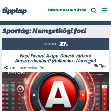
TIPPMIX KALKULÁTOR
Sportág: Nemzetközi foci
27.
2026.03.
Napi Favorit A-tipp: Góleső várható
Amszterdamban? (Hollandia - Norvégia)
Tipp
Foci
•
Nemzetközi foci