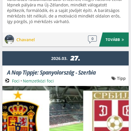
lépnek pályára ma Új-Zélandon, mindkét válogatott
építkezik, formálódik, és a saját jövőjét építi. A barátságos
mérkőzés tét nélküli, de a motiváció mindkét oldalon erős,
így pörgős, jó mérkőzés várható.
0
Chavanel
TOVÁBB
27.
2026.03.
A Nap Tippje: Spanyolország - Szerbia
Tipp
Foci
•
Nemzetközi foci