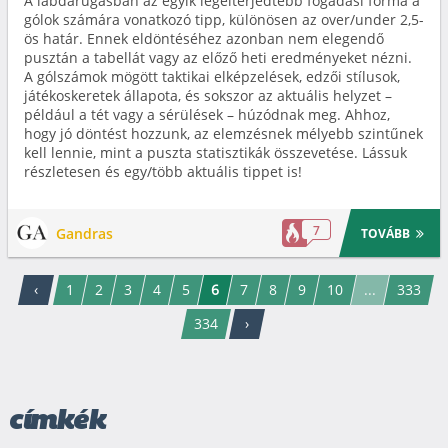
A labdarúgásban az egyik legelterjedtebb fogadási forma a
gólok számára vonatkozó tipp, különösen az over/under 2,5-
ös határ. Ennek eldöntéséhez azonban nem elegendő
pusztán a tabellát vagy az előző heti eredményeket nézni.
A gólszámok mögött taktikai elképzelések, edzői stílusok,
játékoskeretek állapota, és sokszor az aktuális helyzet –
például a tét vagy a sérülések – húzódnak meg. Ahhoz,
hogy jó döntést hozzunk, az elemzésnek mélyebb szintűnek
kell lennie, mint a puszta statisztikák összevetése. Lássuk
részletesen és egy/több aktuális tippet is!
7
Gandras
TOVÁBB
‹
1
2
3
4
5
6
7
8
9
10
...
333
334
›
címkék