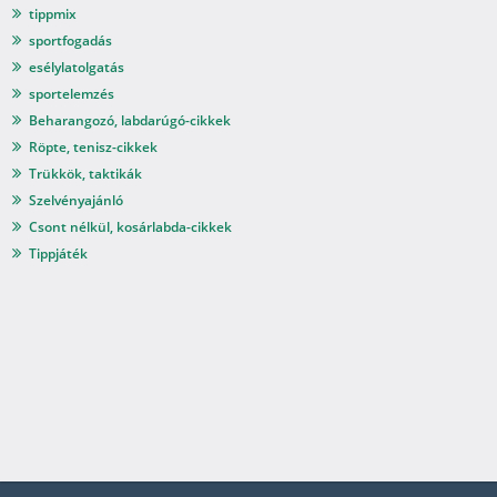
tippmix
sportfogadás
esélylatolgatás
sportelemzés
Beharangozó, labdarúgó-cikkek
Röpte, tenisz-cikkek
Trükkök, taktikák
Szelvényajánló
Csont nélkül, kosárlabda-cikkek
Tippjáték