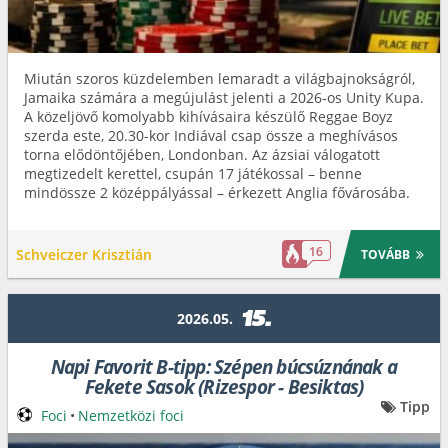
Miután szoros küzdelemben lemaradt a világbajnokságról,
Jamaika számára a megújulást jelenti a 2026-os Unity Kupa.
A közeljövő komolyabb kihívásaira készülő Reggae Boyz
szerda este, 20.30-kor Indiával csap össze a meghívásos
torna elődöntőjében, Londonban. Az ázsiai válogatott
megtizedelt kerettel, csupán 17 játékossal – benne
mindössze 2 középpályással – érkezett Anglia fővárosába.
16
Schveiczer Krisztián
TOVÁBB
15.
2026.05.
Napi Favorit B-tipp: Szépen búcsúznának a
Fekete Sasok (Rizespor - Besiktas)
Tipp
Foci
•
Nemzetközi foci