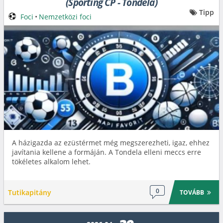
(Sporting CP - Tondela)
Tipp
Foci
•
Nemzetközi foci
A házigazda az ezüstérmet még megszerezheti, igaz, ehhez
javítania kellene a formáján. A Tondela elleni meccs erre
tökéletes alkalom lehet.
0
Tutikapitány
TOVÁBB