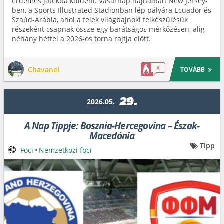
érdemes játékba küldeni. Vasárnap hajnalban New Jersey-
ben, a Sports Illustrated Stadionban lép pályára Ecuador és
Szaúd-Arábia, ahol a felek világbajnoki felkészülésük
részeként csapnak össze egy barátságos mérkőzésen, alig
néhány héttel a 2026-os torna rajtja előtt.
8
Chavanel
TOVÁBB
29.
2026.05.
A Nap Tippje: Bosznia-Hercegovina – Észak-
Macedónia
Tipp
Foci
•
Nemzetközi foci