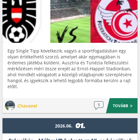
Egy Single Tipp következik, vagyis a sportfogadásban egy
olyan értékelhető szorzó, amelyet akár egymagában is
érdemes játékba küldeni. Ausztria és Tunézia felkészülési
mérkőzésen méri össze erejét az Ernst-Happel Stadionban,
ahol mindkét válogatott a közelgő világbajnoki szereplésére
hangol, és igyekszik a lehető legjobb formába kerülni a rajt
előtt.
1
Chavanel
TOVÁBB
01.
2026.06.