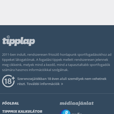
2011-ben indult, rendszeresen frissülő honlapunk sportfogadásokhoz ad
tippeket látogatóinak. A fogadási tippek mellett rendszeresen jelennek
meg cikkeink, melyek mind a kezdő, mind a tapasztaltabb sportfogadók
számára hasznos információkkal szolgálnak.
Szerencsejátékban 18 éven aluli személyek nem vehetnek
részt.
További információk
médiaajánlat
FŐOLDAL
TIPPMIX KALKULÁTOR