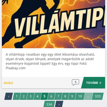
A villámtipp rovatban egy-egy ötlet kibontása olvasható,
olyan érvek, olyan tények, amelyek megerősítik az adott
eseményre kiajánlott tippet! Egy érv, egy tipp! Fotó:
Pixabay.com
5
Anikó
TOVÁBB
‹
1
2
3
4
5
6
7
8
9
10
...
333
334
›