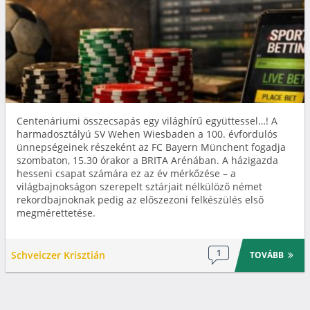
Centenáriumi összecsapás egy világhírű együttessel…! A
harmadosztályú SV Wehen Wiesbaden a 100. évfordulós
ünnepségeinek részeként az FC Bayern Münchent fogadja
szombaton, 15.30 órakor a BRITA Arénában. A házigazda
hesseni csapat számára ez az év mérkőzése – a
világbajnokságon szerepelt sztárjait nélkülöző német
rekordbajnoknak pedig az előszezoni felkészülés első
megmérettetése.
1
Schveiczer Krisztián
TOVÁBB