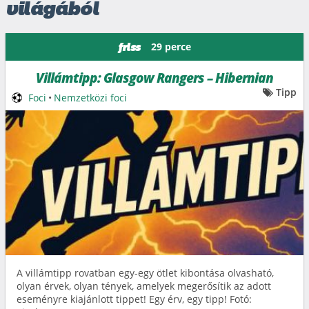
világából
29 perce
friss
Villámtipp: Glasgow Rangers – Hibernian
Tipp
Foci
•
Nemzetközi foci
A villámtipp rovatban egy-egy ötlet kibontása olvasható,
olyan érvek, olyan tények, amelyek megerősítik az adott
eseményre kiajánlott tippet! Egy érv, egy tipp! Fotó: