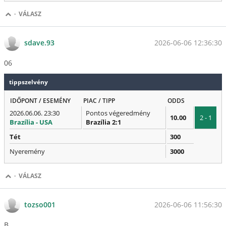
·
VÁLASZ
2026-06-06 12:36:30
sdave.93
06
tippszelvény
IDŐPONT / ESEMÉNY
PIAC / TIPP
ODDS
2026.06.06. 23:30
Pontos végeredmény
10.00
2 - 1
Brazília - USA
Brazília 2:1
Tét
300
Nyeremény
3000
·
VÁLASZ
2026-06-06 11:56:30
tozso001
B