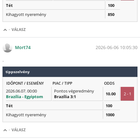
Tét
100
Kihagyott nyeremény
850
·
VÁLASZ
2026-06-06 10:05:30
Mort74
.
tippszelvény
IDŐPONT / ESEMÉNY
PIAC / TIPP
ODDS
2026.06.07. 00:00
Pontos végeredmény
10.00
2 - 1
Brazília - Egyiptom
Brazília 3:1
Tét
100
Kihagyott nyeremény
1000
·
VÁLASZ