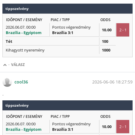
tippszelvény
IDŐPONT / ESEMÉNY
PIAC / TIPP
ODDS
2026.06.07. 00:00
Pontos végeredmény
10.00
2 - 1
Brazília - Egyiptom
Brazília 3:1
Tét
100
Kihagyott nyeremény
1000
·
VÁLASZ
2026-06-06 18:27:59
cool36
.
tippszelvény
IDŐPONT / ESEMÉNY
PIAC / TIPP
ODDS
2026.06.07. 00:00
Pontos végeredmény
10.00
2 - 1
Brazília - Egyiptom
Brazília 3:1