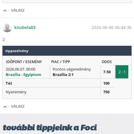
·
VÁLASZ
2026-06-06 06:44:36
kissbela83
2
tippszelvény
IDŐPONT / ESEMÉNY
PIAC / TIPP
ODDS
2026.06.07. 00:00
Pontos végeredmény
7.50
2 - 1
Brazília - Egyiptom
Brazília 2:1
Tét
100
Nyeremény
750
·
VÁLASZ
további tippjeink a Foci