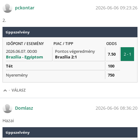
2026-06-06 09:23:26
pckontar
2.
tippszelvény
IDŐPONT / ESEMÉNY
PIAC / TIPP
ODDS
2026.06.07. 00:00
Pontos végeredmény
7.50
2 - 1
Brazília - Egyiptom
Brazília 2:1
Tét
100
Nyeremény
750
·
VÁLASZ
2026-06-06 08:36:20
Domlasz
Hazai
tippszelvény