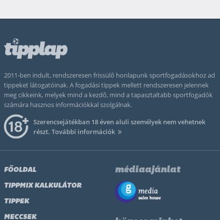
2011-ben indult, rendszeresen frissülő honlapunk sportfogadásokhoz ad
tippeket látogatóinak. A fogadási tippek mellett rendszeresen jelennek
meg cikkeink, melyek mind a kezdő, mind a tapasztaltabb sportfogadók
számára hasznos információkkal szolgálnak.
Szerencsejátékban 18 éven aluli személyek nem vehetnek
részt.
További információk
médiaajánlat
FŐOLDAL
TIPPMIX KALKULÁTOR
TIPPEK
MECCSEK