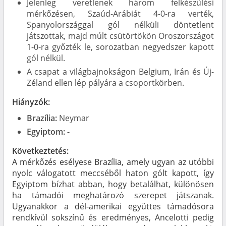
Jelenleg veretlenek három felkészülési
mérkőzésen, Szaúd-Arábiát 4-0-ra verték,
Spanyolországgal gól nélküli döntetlent
játszottak, majd múlt csütörtökön Oroszországot
1-0-ra győzték le, sorozatban negyedszer kapott
gól nélkül.
A csapat a világbajnokságon Belgium, Irán és Új-
Zéland ellen lép pályára a csoportkörben.
Hiányzók:
Brazília:
Neymar
Egyiptom: -
Következtetés:
A mérkőzés esélyese Brazília, amely ugyan az utóbbi
nyolc válogatott meccséből haton gólt kapott, így
Egyiptom bízhat abban, hogy betalálhat, különösen
ha támadói meghatározó szerepet játszanak.
Ugyanakkor a dél-amerikai együttes támadósora
rendkívül sokszínű és eredményes, Ancelotti pedig