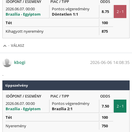
IDŐPONT / ESEMÉNY
PIAC / TIPP
ODDS
2026.06.07. 00:00
Pontos végeredmény
8.75
2 - 1
Brazília - Egyiptom
Döntetlen 1:1
Tét
100
Kihagyott nyeremény
875
·
VÁLASZ
2026-06-06 14:08:35
kbogi
.
tippszelvény
IDŐPONT / ESEMÉNY
PIAC / TIPP
ODDS
2026.06.07. 00:00
Pontos végeredmény
7.50
2 - 1
Brazília - Egyiptom
Brazília 2:1
Tét
100
Nyeremény
750