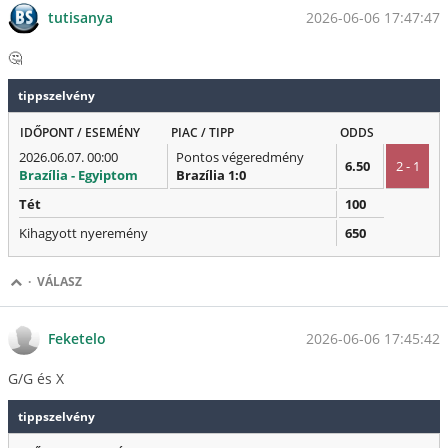
2026-06-06 17:47:47
tutisanya
🤔
tippszelvény
IDŐPONT / ESEMÉNY
PIAC / TIPP
ODDS
2026.06.07. 00:00
Pontos végeredmény
6.50
2 - 1
Brazília - Egyiptom
Brazília 1:0
Tét
100
Kihagyott nyeremény
650
·
VÁLASZ
2026-06-06 17:45:42
Feketelo
G/G és X
tippszelvény