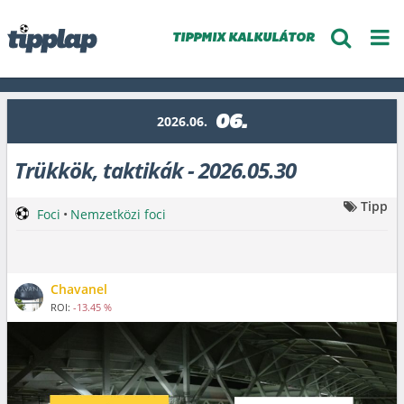
TIPPMIX KALKULÁTOR
06.
2026.06.
Trükkök, taktikák - 2026.05.30
Tipp
Foci
•
Nemzetközi foci
Chavanel
ROI:
-13.45 %