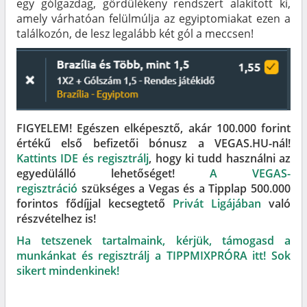
egy gólgazdag, gördülékeny rendszert alakított ki,
amely várhatóan felülmúlja az egyiptomiakat ezen a
találkozón, de lesz legalább két gól a meccsen!
FIGYELEM! Egészen elképesztő, akár 100.000 forint
értékű első befizetői bónusz a VEGAS.HU-nál!
Kattints IDE és regisztrálj
, hogy ki tudd használni az
egyedülálló lehetőséget!
A VEGAS-
regisztráció
szükséges a Vegas és a Tipplap 500.000
forintos fődíjjal kecsegtető
Privát Ligájában
való
részvételhez is!
Ha tetszenek tartalmaink, kérjük, támogasd a
munkánkat és regisztrálj a TIPPMIXPRÓRA itt! Sok
sikert mindenkinek!