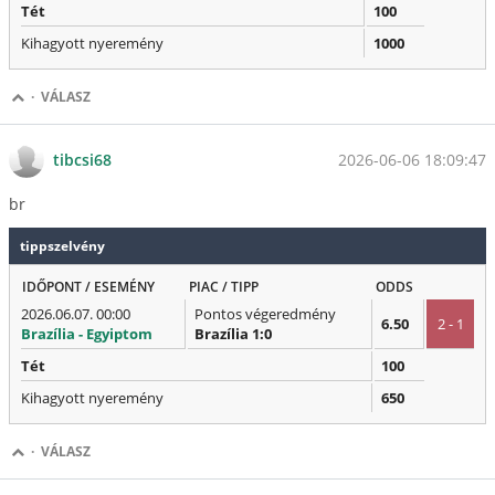
Tét
100
Kihagyott nyeremény
1000
·
VÁLASZ
2026-06-06 18:09:47
tibcsi68
br
tippszelvény
IDŐPONT / ESEMÉNY
PIAC / TIPP
ODDS
2026.06.07. 00:00
Pontos végeredmény
6.50
2 - 1
Brazília - Egyiptom
Brazília 1:0
Tét
100
Kihagyott nyeremény
650
·
VÁLASZ