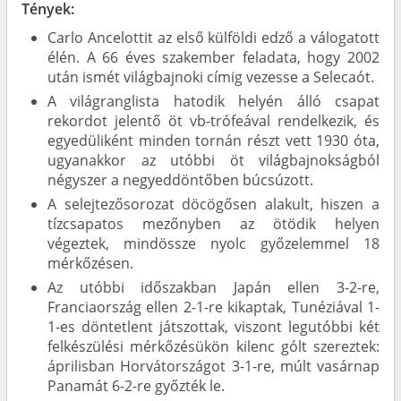
Tények:
Carlo Ancelottit az első külföldi edző a válogatott
élén. A 66 éves szakember feladata, hogy 2002
után ismét világbajnoki címig vezesse a Selecaót.
A világranglista hatodik helyén álló csapat
rekordot jelentő öt vb-trófeával rendelkezik, és
egyedüliként minden tornán részt vett 1930 óta,
ugyanakkor az utóbbi öt világbajnokságból
négyszer a negyeddöntőben búcsúzott.
A selejtezősorozat döcögősen alakult, hiszen a
tízcsapatos mezőnyben az ötödik helyen
végeztek, mindössze nyolc győzelemmel 18
mérkőzésen.
Az utóbbi időszakban Japán ellen 3-2-re,
Franciaország ellen 2-1-re kikaptak, Tunéziával 1-
1-es döntetlent játszottak, viszont legutóbbi két
felkészülési mérkőzésükön kilenc gólt szereztek:
áprilisban Horvátországot 3-1-re, múlt vasárnap
Panamát 6-2-re győzték le.