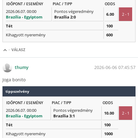
IDŐPONT / ESEMÉNY
PIAC / TIPP
ODDS
2026.06.07. 00:00
Pontos végeredmény
6.00
2 - 1
Brazília - Egyiptom
Brazília 2:0
Tét
100
Kihagyott nyeremény
600
·
VÁLASZ
2026-06-06 07:45:57
thumy
Joga bonito
tippszelvény
IDŐPONT / ESEMÉNY
PIAC / TIPP
ODDS
2026.06.07. 00:00
Pontos végeredmény
10.00
2 - 1
Brazília - Egyiptom
Brazília 3:1
Tét
100
Kihagyott nyeremény
1000