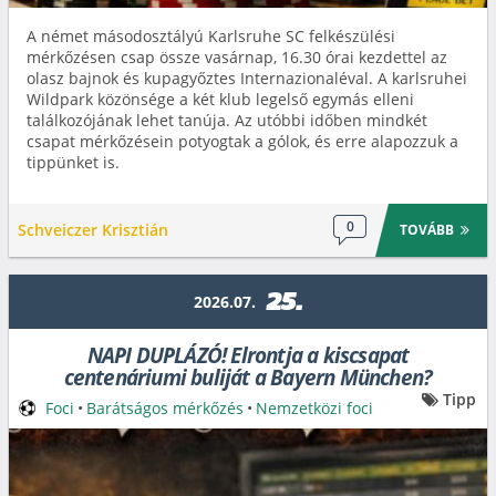
A német másodosztályú Karlsruhe SC felkészülési
mérkőzésen csap össze vasárnap, 16.30 órai kezdettel az
olasz bajnok és kupagyőztes Internazionaléval. A karlsruhei
Wildpark közönsége a két klub legelső egymás elleni
találkozójának lehet tanúja. Az utóbbi időben mindkét
csapat mérkőzésein potyogtak a gólok, és erre alapozzuk a
tippünket is.
0
Schveiczer Krisztián
TOVÁBB
25.
2026.07.
NAPI DUPLÁZÓ! Elrontja a kiscsapat
centenáriumi buliját a Bayern München?
Tipp
Foci
•
Barátságos mérkőzés
•
Nemzetközi foci