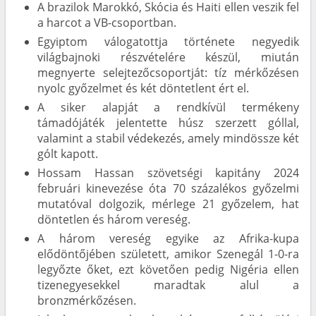
A brazilok Marokkó, Skócia és Haiti ellen veszik fel
a harcot a VB-csoportban.
Egyiptom válogatottja története negyedik
világbajnoki részvételére készül, miután
megnyerte selejtezőcsoportját: tíz mérkőzésen
nyolc győzelmet és két döntetlent ért el.
A siker alapját a rendkívül termékeny
támadójáték jelentette húsz szerzett góllal,
valamint a stabil védekezés, amely mindössze két
gólt kapott.
Hossam Hassan szövetségi kapitány 2024
februári kinevezése óta 70 százalékos győzelmi
mutatóval dolgozik, mérlege 21 győzelem, hat
döntetlen és három vereség.
A három vereség egyike az Afrika-kupa
elődöntőjében született, amikor Szenegál 1-0-ra
legyőzte őket, ezt követően pedig Nigéria ellen
tizenegyesekkel maradtak alul a
bronzmérkőzésen.