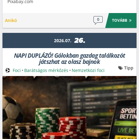
Pixabay.com
0
Anikó
TOVÁBB
26.
2026.07.
NAPI DUPLÁZÓ! Gólokban gazdag találkozót
játszhat az olasz bajnok
Tipp
Foci
•
Barátságos mérkőzés
•
Nemzetközi foci