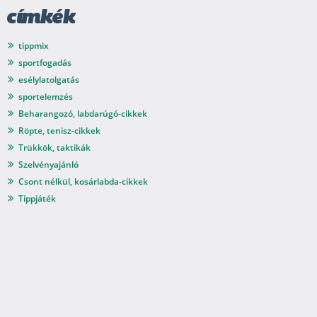
címkék
tippmix
sportfogadás
esélylatolgatás
sportelemzés
Beharangozó, labdarúgó-cikkek
Röpte, tenisz-cikkek
Trükkök, taktikák
Szelvényajánló
Csont nélkül, kosárlabda-cikkek
Tippjáték