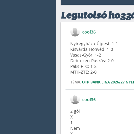
Legutolsó hozz
cool36
Nyíregyháza-Újpest: 1-1
Kisvárda-Honvéd: 1-0
Vasas-Győr: 1-2
Debrecen-Puskás: 2-0
Paks-FTC: 1-2
MTK-ZTE: 2-0
TÉMA:
OTP BANK LIGA 2026/27 NYE
cool36
2 gól
X
1
Nem
X