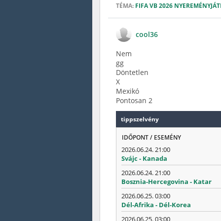
TÉMA:
FIFA VB 2026 NYEREMÉNYJÁT
cool36
Nem
gg
Döntetlen
X
Mexikó
Pontosan 2
tippszelvény
IDŐPONT / ESEMÉNY
2026.06.24. 21:00
Svájc - Kanada
2026.06.24. 21:00
Bosznia-Hercegovina - Katar
2026.06.25. 03:00
Dél-Afrika - Dél-Korea
2026.06.25. 03:00