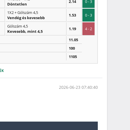
2.14
0 - 3
Döntetlen
1X2 + Gólszám 4,5
1.53
0 - 3
Vendég és kevesebb
Gólszám 4,5
1.19
4 - 2
Kevesebb, mint 4,5
11.05
100
1105
ÉK
2026-06-23 07:40:40