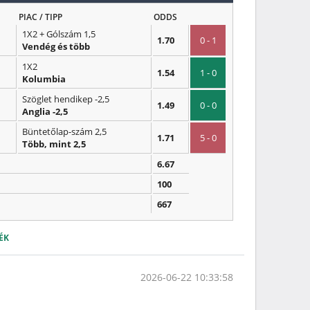
PIAC / TIPP
ODDS
1X2 + Gólszám 1,5
1.70
0 - 1
Vendég és több
1X2
1.54
1 - 0
Kolumbia
Szöglet hendikep -2,5
1.49
0 - 0
Anglia -2,5
Büntetőlap-szám 2,5
1.71
5 - 0
Több, mint 2,5
6.67
100
667
ÉK
2026-06-22 10:33:58