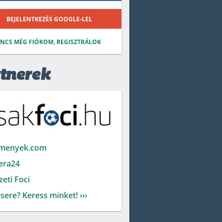
BEJELENTKEZÉS GOOGLE-LEL
INCS MÉG FIÓKOM, REGISZTRÁLOK
tnerek
menyek.com
era24
eti Foci
sere? Keress minket! ›››