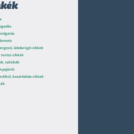
mkék
x
fogadás
atolgatás
elemzés
angozó, labdarúgó-cikkek
 tenisz-cikkek
k, taktikák
nyajánló
nélkül, kosárlabda-cikkek
ték