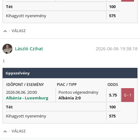
Tét
100
Kihagyott nyeremény
575
·
VÁLASZ
2026-06-06 19:38:18
László Czihat
1
tippszelvény
IDŐPONT / ESEMÉNY
PIAC / TIPP
ODDS
2026.06.06. 20:00
Pontos végeredmény
5.75
0 - 1
Albánia - Luxemburg
Albánia 2:0
Tét
100
Kihagyott nyeremény
575
·
VÁLASZ