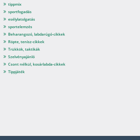
tippmix
sportfogadás
esélylatolgatás
sportelemzés
Beharangozó, labdarúgó-cikkek
Röpte, tenisz-cikkek
Trükkök, taktikák
Szelvényajánló
Csont nélkül, kosárlabda-cikkek
Tippjáték