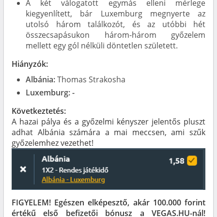
A két válogatott egymás elleni mérlege
kiegyenlített, bár Luxemburg megnyerte az
utolsó három találkozót, és az utóbbi hét
összecsapásukon három-három győzelem
mellett egy gól nélküli döntetlen született.
Hiányzók:
Albánia:
Thomas Strakosha
Luxemburg: -
Következtetés:
A hazai pálya és a győzelmi kényszer jelentős pluszt
adhat Albánia számára a mai meccsen, ami szűk
győzelemhez vezethet!
FIGYELEM! Egészen elképesztő, akár 100.000 forint
értékű első befizetői bónusz a VEGAS.HU-nál!