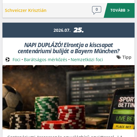
0
Schveiczer Krisztián
TOVÁBB
25.
2026.07.
NAPI DUPLÁZÓ! Elrontja a kiscsapat
centenáriumi buliját a Bayern München?
Tipp
Foci
•
Barátságos mérkőzés
•
Nemzetközi foci