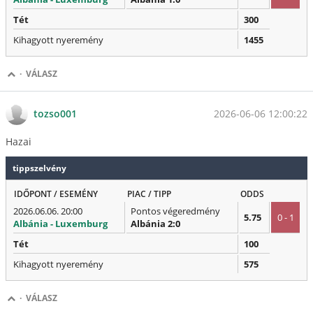
Tét
300
Kihagyott nyeremény
1455
·
VÁLASZ
2026-06-06 12:00:22
tozso001
Hazai
tippszelvény
IDŐPONT / ESEMÉNY
PIAC / TIPP
ODDS
2026.06.06. 20:00
Pontos végeredmény
5.75
0 - 1
Albánia - Luxemburg
Albánia 2:0
Tét
100
Kihagyott nyeremény
575
·
VÁLASZ