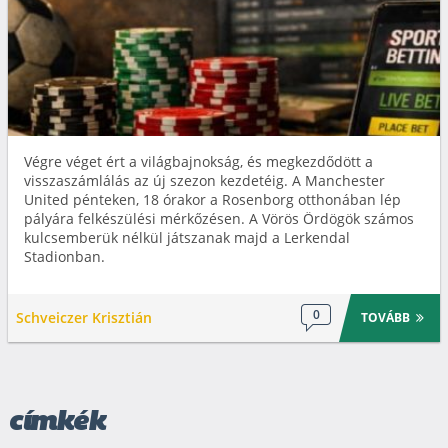
Végre véget ért a világbajnokság, és megkezdődött a
visszaszámlálás az új szezon kezdetéig. A Manchester
United pénteken, 18 órakor a Rosenborg otthonában lép
pályára felkészülési mérkőzésen. A Vörös Ördögök számos
kulcsemberük nélkül játszanak majd a Lerkendal
Stadionban.
0
Schveiczer Krisztián
TOVÁBB
címkék