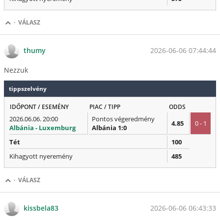
·
VÁLASZ
2026-06-06 07:44:44
thumy
Nezzuk
tippszelvény
IDŐPONT / ESEMÉNY
PIAC / TIPP
ODDS
2026.06.06. 20:00
Pontos végeredmény
4.85
0 - 1
Albánia - Luxemburg
Albánia 1:0
Tét
100
Kihagyott nyeremény
485
·
VÁLASZ
2026-06-06 06:43:33
kissbela83