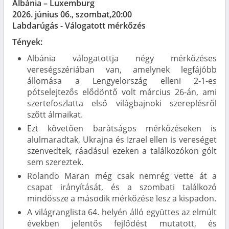
Albánia – Luxemburg
2026. június 06., szombat,20:00
Labdarúgás - Válogatott mérkőzés
Tények:
Albánia válogatottja négy mérkőzéses
vereségszériában van, amelynek legfájóbb
állomása a Lengyelország elleni 2-1-es
pótselejtezős elődöntő volt március 26-án, ami
szertefoszlatta első világbajnoki szereplésről
szőtt álmaikat.
Ezt követően barátságos mérkőzéseken is
alulmaradtak, Ukrajna és Izrael ellen is vereséget
szenvedtek, ráadásul ezeken a találkozókon gólt
sem szereztek.
Rolando Maran még csak nemrég vette át a
csapat irányítását, és a szombati találkozó
mindössze a második mérkőzése lesz a kispadon.
A világranglista 64. helyén álló együttes az elmúlt
években jelentős fejlődést mutatott, és