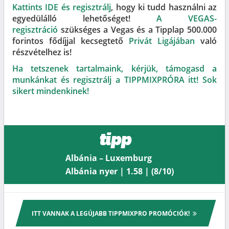
Kattints IDE és regisztrálj
, hogy ki tudd használni az
egyedülálló lehetőséget!
A VEGAS-
regisztráció
szükséges a Vegas és a Tipplap 500.000
forintos fődíjjal kecsegtető
Privát Ligájában
való
részvételhez is!
Ha tetszenek tartalmaink, kérjük, támogasd a
munkánkat és regisztrálj a TIPPMIXPRÓRA itt! Sok
sikert mindenkinek!
tipp
Albánia – Luxemburg
Albánia nyer | 1.58 | (8/10)
ITT VANNAK A LEGÚJABB TIPPMIXPRO PROMÓCIÓK!