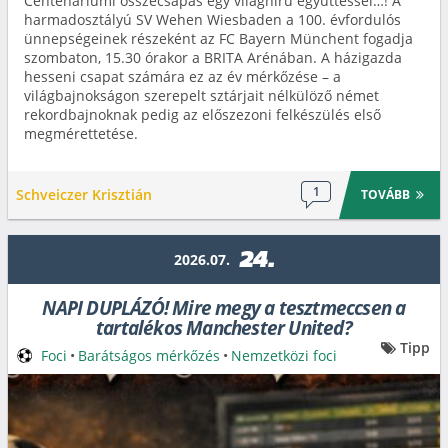
Centenáriumi összecsapás egy világhírű együttessel…! A
harmadosztályú SV Wehen Wiesbaden a 100. évfordulós
ünnepségeinek részeként az FC Bayern Münchent fogadja
szombaton, 15.30 órakor a BRITA Arénában. A házigazda
hesseni csapat számára ez az év mérkőzése – a
világbajnokságon szerepelt sztárjait nélkülöző német
rekordbajnoknak pedig az előszezoni felkészülés első
megmérettetése.
1
Schveiczer Krisztián
TOVÁBB
24.
2026.07.
NAPI DUPLÁZÓ! Mire megy a tesztmeccsen a
tartalékos Manchester United?
Tipp
Foci
•
Barátságos mérkőzés
•
Nemzetközi foci