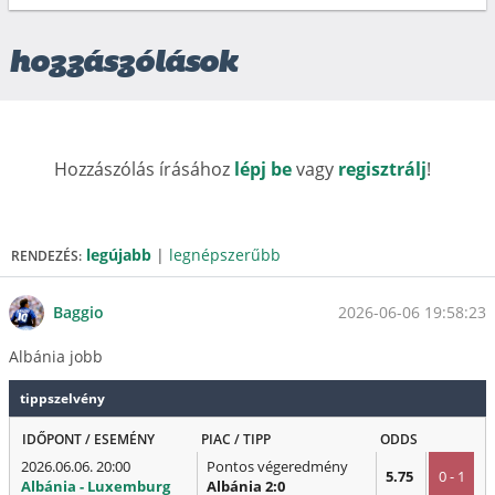
hozzászólások
Hozzászólás írásához
lépj be
vagy
regisztrálj
!
legújabb
|
legnépszerűbb
RENDEZÉS:
2026-06-06 19:58:23
Baggio
Albánia jobb
tippszelvény
IDŐPONT / ESEMÉNY
PIAC / TIPP
ODDS
2026.06.06. 20:00
Pontos végeredmény
5.75
0 - 1
Albánia - Luxemburg
Albánia 2:0