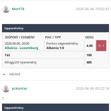
2026-06-06 10:02:43
Mort74
.
tippszelvény
IDŐPONT / ESEMÉNY
PIAC / TIPP
ODDS
2026.06.06. 20:00
Pontos végeredmény
4.85
0 - 1
Albánia - Luxemburg
Albánia 1:0
Tét
100
Kihagyott nyeremény
485
·
VÁLASZ
2026-06-06 09:22:18
pckontar
1.
tippszelvény