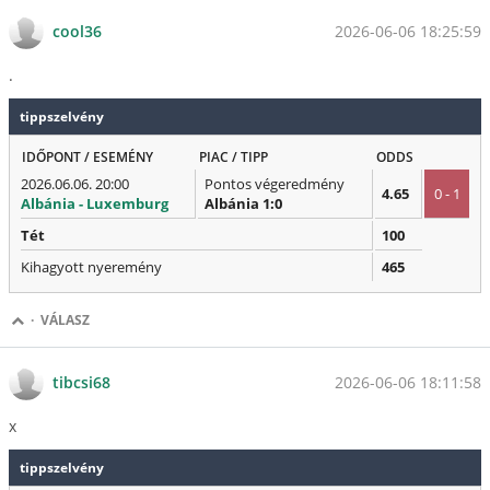
2026-06-06 18:25:59
cool36
.
tippszelvény
IDŐPONT / ESEMÉNY
PIAC / TIPP
ODDS
2026.06.06. 20:00
Pontos végeredmény
4.65
0 - 1
Albánia - Luxemburg
Albánia 1:0
Tét
100
Kihagyott nyeremény
465
·
VÁLASZ
2026-06-06 18:11:58
tibcsi68
x
tippszelvény