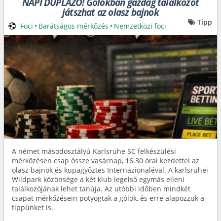
NAPI DUPLÁZÓ! Gólokban gazdag találkozót
játszhat az olasz bajnok
Tipp
Foci
•
Barátságos mérkőzés
•
Nemzetközi foci
A német másodosztályú Karlsruhe SC felkészülési
mérkőzésen csap össze vasárnap, 16.30 órai kezdettel az
olasz bajnok és kupagyőztes Internazionaléval. A karlsruhei
Wildpark közönsége a két klub legelső egymás elleni
találkozójának lehet tanúja. Az utóbbi időben mindkét
csapat mérkőzésein potyogtak a gólok, és erre alapozzuk a
tippünket is.