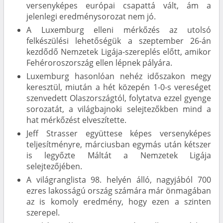
versenyképes európai csapattá vált, ám a
jelenlegi eredménysorozat nem jó.
A Luxemburg elleni mérkőzés az utolsó
felkészülési lehetőségük a szeptember 26-án
kezdődő Nemzetek Ligája-szereplés előtt, amikor
Fehéroroszország ellen lépnek pályára.
Luxemburg hasonlóan nehéz időszakon megy
keresztül, miután a hét közepén 1-0-s vereséget
szenvedett Olaszországtól, folytatva ezzel gyenge
sorozatát, a világbajnoki selejtezőkben mind a
hat mérkőzést elveszítette.
Jeff Strasser együttese képes versenyképes
teljesítményre, márciusban egymás után kétszer
is legyőzte Máltát a Nemzetek Ligája
selejtezőjében.
A világranglista 98. helyén álló, nagyjából 700
ezres lakosságú ország számára már önmagában
az is komoly eredmény, hogy ezen a szinten
szerepel.