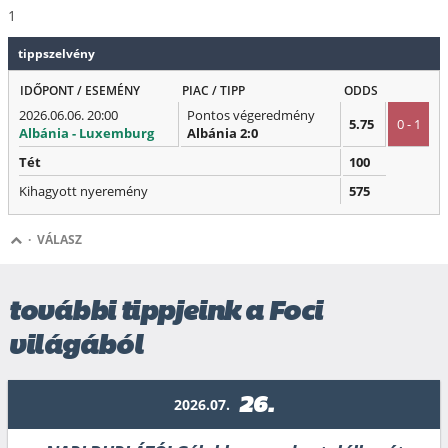
1
tippszelvény
IDŐPONT / ESEMÉNY
PIAC / TIPP
ODDS
2026.06.06. 20:00
Pontos végeredmény
5.75
0 - 1
Albánia - Luxemburg
Albánia 2:0
Tét
100
Kihagyott nyeremény
575
·
VÁLASZ
további tippjeink a Foci
világából
26.
2026.07.