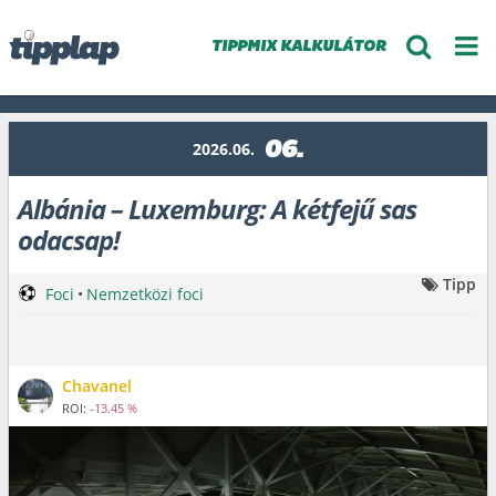
TIPPMIX KALKULÁTOR
06.
2026.06.
Albánia – Luxemburg: A kétfejű sas
odacsap!
Tipp
Foci
•
Nemzetközi foci
Chavanel
ROI:
-13.45 %