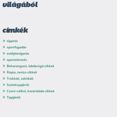
világából
címkék
tippmix
sportfogadás
esélylatolgatás
sportelemzés
Beharangozó, labdarúgó-cikkek
Röpte, tenisz-cikkek
Trükkök, taktikák
Szelvényajánló
Csont nélkül, kosárlabda-cikkek
Tippjáték