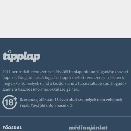
2011-ben indult, rendszeresen frissülő honlapunk sportfogadásokhoz ad
tippeket látogatóinak. A fogadási tippek mellett rendszeresen jelennek
meg cikkeink, melyek mind a kezdő, mind a tapasztaltabb sportfogadók
számára hasznos információkkal szolgálnak.
Szerencsejátékban 18 éven aluli személyek nem vehetnek
részt.
További információk
médiaajánlat
FŐOLDAL