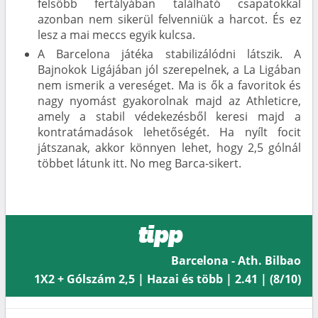
felsőbb fertályában található csapatokkal
azonban nem sikerül felvenniük a harcot. És ez
lesz a mai meccs egyik kulcsa.
A Barcelona játéka stabilizálódni látszik. A
Bajnokok Ligájában jól szerepelnek, a La Ligában
nem ismerik a vereséget. Ma is ők a favoritok és
nagy nyomást gyakorolnak majd az Athleticre,
amely a stabil védekezésből keresi majd a
kontratámadások lehetőségét. Ha nyílt focit
játszanak, akkor könnyen lehet, hogy 2,5 gólnál
többet látunk itt. No meg Barca-sikert.
tipp
Barcelona - Ath. Bilbao
1X2 + Gólszám 2,5 | Hazai és több | 2.41 | (8/10)