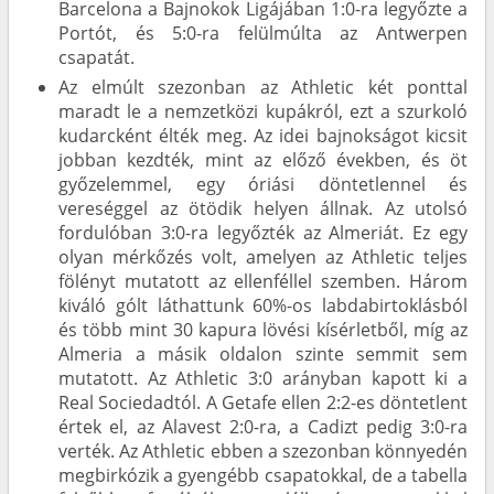
Barcelona a Bajnokok Ligájában 1:0-ra legyőzte a
Portót, és 5:0-ra felülmúlta az Antwerpen
csapatát.
Az elmúlt szezonban az Athletic két ponttal
maradt le a nemzetközi kupákról, ezt a szurkoló
kudarcként élték meg. Az idei bajnokságot kicsit
jobban kezdték, mint az előző években, és öt
győzelemmel, egy óriási döntetlennel és
vereséggel az ötödik helyen állnak. Az utolsó
fordulóban 3:0-ra legyőzték az Almeriát. Ez egy
olyan mérkőzés volt, amelyen az Athletic teljes
fölényt mutatott az ellenféllel szemben. Három
kiváló gólt láthattunk 60%-os labdabirtoklásból
és több mint 30 kapura lövési kísérletből, míg az
Almeria a másik oldalon szinte semmit sem
mutatott. Az Athletic 3:0 arányban kapott ki a
Real Sociedadtól. A Getafe ellen 2:2-es döntetlent
értek el, az Alavest 2:0-ra, a Cadizt pedig 3:0-ra
verték. Az Athletic ebben a szezonban könnyedén
megbirkózik a gyengébb csapatokkal, de a tabella