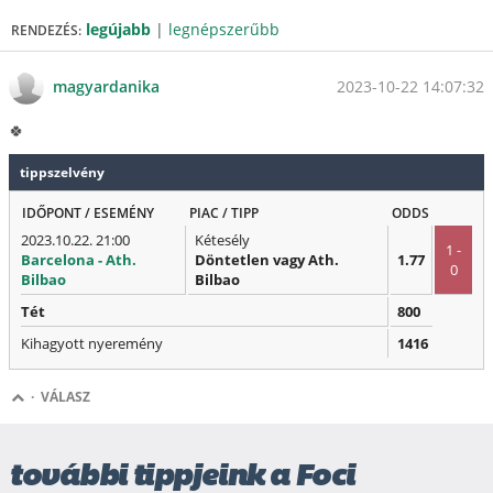
legújabb
|
legnépszerűbb
RENDEZÉS:
2023-10-22 14:07:32
magyardanika
🍀
tippszelvény
IDŐPONT / ESEMÉNY
PIAC / TIPP
ODDS
2023.10.22. 21:00
Kétesély
1 -
Barcelona - Ath.
Döntetlen vagy Ath.
1.77
0
Bilbao
Bilbao
Tét
800
Kihagyott nyeremény
1416
·
VÁLASZ
további tippjeink a Foci