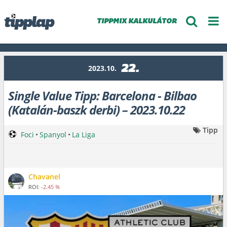
TIPPMIX KALKULÁTOR
22.
2023.10.
Single Value Tipp: Barcelona - Bilbao
(Katalán-baszk derbi) – 2023.10.22
Tipp
Foci
•
Spanyol
•
La Liga
Chavanel
ROI:
-2.45 %