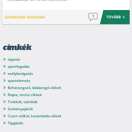
1
Schveiczer Krisztián
TOVÁBB
címkék
tippmix
sportfogadás
esélylatolgatás
sportelemzés
Beharangozó, labdarúgó-cikkek
Röpte, tenisz-cikkek
Trükkök, taktikák
Szelvényajánló
Csont nélkül, kosárlabda-cikkek
Tippjáték