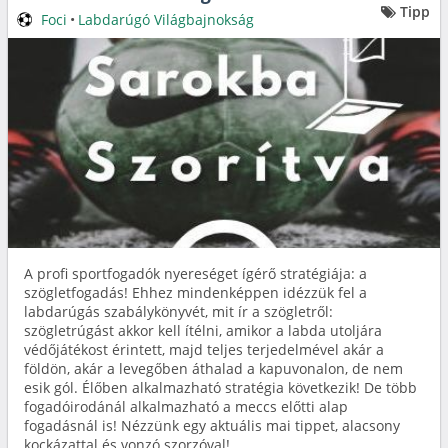
Tipp
Foci
•
Labdarúgó Világbajnokság
A profi sportfogadók nyereséget ígérő stratégiája: a
szögletfogadás! Ehhez mindenképpen idézzük fel a
labdarúgás szabálykönyvét, mit ír a szögletről:
szögletrúgást akkor kell ítélni, amikor a labda utoljára
védőjátékost érintett, majd teljes terjedelmével akár a
földön, akár a levegőben áthalad a kapuvonalon, de nem
esik gól. Élőben alkalmazható stratégia következik! De több
fogadóirodánál alkalmazható a meccs előtti alap
fogadásnál is! Nézzünk egy aktuális mai tippet, alacsony
kockázattal és vonzó szorzóval!