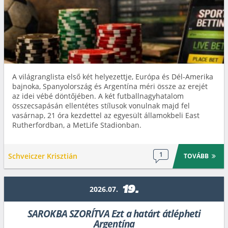
A világranglista első két helyezettje, Európa és Dél-Amerika
bajnoka, Spanyolország és Argentína méri össze az erejét
az idei vébé döntőjében. A két futballnagyhatalom
összecsapásán ellentétes stílusok vonulnak majd fel
vasárnap, 21 óra kezdettel az egyesült államokbeli East
Rutherfordban, a MetLife Stadionban.
1
Schveiczer Krisztián
TOVÁBB
19.
2026.07.
SAROKBA SZORÍTVA Ezt a határt átlépheti
Argentína