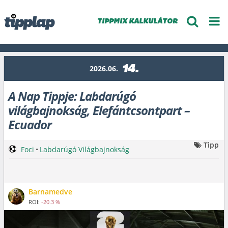
TIPPMIX KALKULÁTOR
14.
2026.06.
A Nap Tippje: Labdarúgó
világbajnokság, Elefántcsontpart –
Ecuador
Tipp
Foci
•
Labdarúgó Világbajnokság
Barnamedve
ROI:
-20.3 %