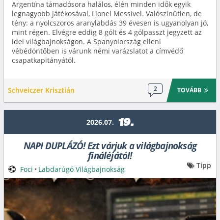
Argentína támadósora halálos, élén minden idők egyik
legnagyobb játékosával, Lionel Messivel. Valószínűtlen, de
tény: a nyolcszoros aranylabdás 39 évesen is ugyanolyan jó,
mint régen. Elvégre eddig 8 gólt és 4 gólpasszt jegyzett az
idei világbajnokságon. A Spanyolország elleni
vébédöntőben is várunk némi varázslatot a címvédő
csapatkapitányától.
2
Schveiczer Krisztián
TOVÁBB
19.
2026.07.
NAPI DUPLÁZÓ! Ezt várjuk a világbajnokság
fináléjától!
Tipp
Foci
•
Labdarúgó Világbajnokság