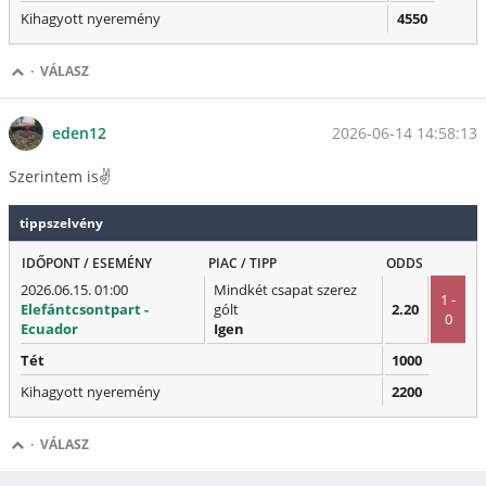
Kihagyott nyeremény
4550
·
VÁLASZ
2026-06-14 14:58:13
eden12
Szerintem is✌️
tippszelvény
IDŐPONT / ESEMÉNY
PIAC / TIPP
ODDS
2026.06.15. 01:00
Mindkét csapat szerez
1 -
Elefántcsontpart -
gólt
2.20
0
Ecuador
Igen
Tét
1000
Kihagyott nyeremény
2200
·
VÁLASZ