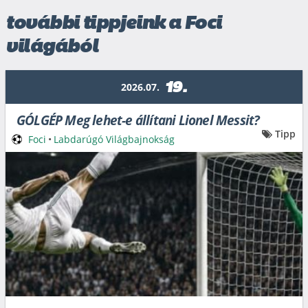
további tippjeink a Foci
világából
19.
2026.07.
GÓLGÉP Meg lehet-e állítani Lionel Messit?
Tipp
Foci
•
Labdarúgó Világbajnokság