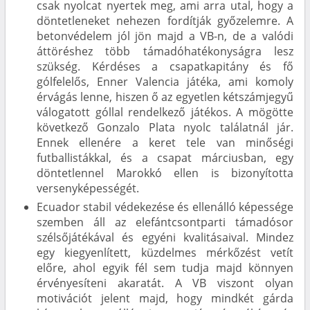
csak nyolcat nyertek meg, ami arra utal, hogy a
döntetleneket nehezen fordítják győzelemre. A
betonvédelem jól jön majd a VB-n, de a valódi
áttöréshez több támadóhatékonyságra lesz
szükség. Kérdéses a csapatkapitány és fő
gólfelelős, Enner Valencia játéka, ami komoly
érvágás lenne, hiszen ő az egyetlen kétszámjegyű
válogatott góllal rendelkező játékos. A mögötte
következő Gonzalo Plata nyolc találatnál jár.
Ennek ellenére a keret tele van minőségi
futballistákkal, és a csapat márciusban, egy
döntetlennel Marokkó ellen is bizonyította
versenyképességét.
Ecuador stabil védekezése és ellenálló képessége
szemben áll az elefántcsontparti támadósor
szélsőjátékával és egyéni kvalitásaival. Mindez
egy kiegyenlített, küzdelmes mérkőzést vetít
előre, ahol egyik fél sem tudja majd könnyen
érvényesíteni akaratát. A VB viszont olyan
motivációt jelent majd, hogy mindkét gárda