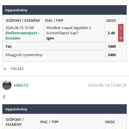
tippszelvény
IDŐPONT / ESEMÉNY
PIAC / TIPP
ODDS
2026.06.15. 01:00
Mindkét csapat legalább 2
1
Elefántcsontpart -
büntetőlapot kap?
2.40
-
Ecuador
Igen
0
Tét
1000
Kihagyott nyeremény
2400
·
VÁLASZ
2026-06-14 15:00:35
eden12
✌️
tippszelvény
IDŐPONT /
PIAC / TIPP
ODDS
ESEMÉNY