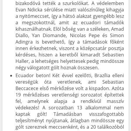
bizakodóvá tették a szurkolókat. A védelemben
Evan Ndicka sérülése miatt valószínűleg kihagyja
a nyitómeccset, így a hátsó alakzat gyengébb lesz
a megszokottnál, amit az ecuadori támadók
kihasználhatnak. Elöl bőség van a széleken, Amad
Diallo, Yan Diomande, Nicolas Pepe és Simon
Adingra is bevethető, így a támadások főként
innen érkezhetnek, viszont a középcsatár posztja
kérdéses, hiszen a keretből kimaradt Sebastien
Haller, a lehetséges helyettesek pedig mindössze
négy válogatott gólt hoznak összesen.
Ecuador beton! Két évvel ezelőtti, Brazília elleni
vereségük óta veretlenek, ami Sebastian
Beccacece első mérkőzése volt a kispadon. Azóta
19 mérkőzéses veretlenségi sorozatot építettek
fel, amelynek alapja a rendkívül masszív
védekezés! A sorozatban 13 alkalommal nem
kaptak gólt! Támadásban visszafogottabb
teljesítményt nyújtanak, átlagban mindössze egy
gólt szereznek meccsenként, és a 20 találkozóból