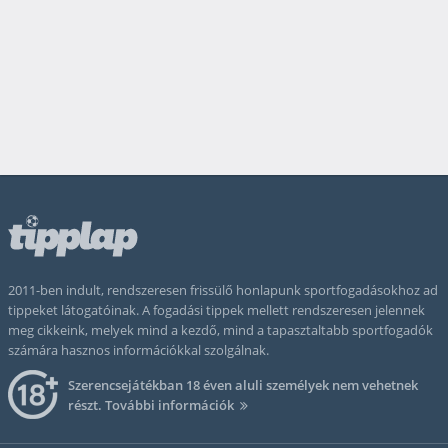
2011-ben indult, rendszeresen frissülő honlapunk sportfogadásokhoz ad
tippeket látogatóinak. A fogadási tippek mellett rendszeresen jelennek
meg cikkeink, melyek mind a kezdő, mind a tapasztaltabb sportfogadók
számára hasznos információkkal szolgálnak.
Szerencsejátékban 18 éven aluli személyek nem vehetnek
részt.
További információk