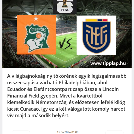
A világbajnokság nyitókörének egyik legizgalmasabb
összecsapása várható Philadelphiában, ahol
Ecuador és Elefántcsontpart csap össze a Lincoln
Financial Field gyepén. Mivel a kvartettből
kiemelkedik Németország, és előzetesen lefelé kilóg
kicsit Curacao, így ez a két válogatott komoly harcot
vív majd a második helyért.