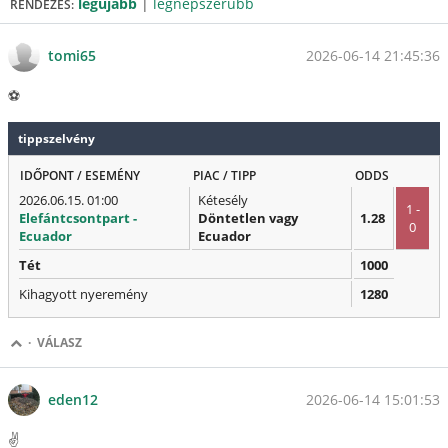
legújabb
|
legnépszerűbb
RENDEZÉS:
2026-06-14 21:45:36
tomi65
⚽
tippszelvény
IDŐPONT / ESEMÉNY
PIAC / TIPP
ODDS
2026.06.15. 01:00
Kétesély
1 -
Elefántcsontpart -
Döntetlen vagy
1.28
0
Ecuador
Ecuador
Tét
1000
Kihagyott nyeremény
1280
·
VÁLASZ
2026-06-14 15:01:53
eden12
✌️