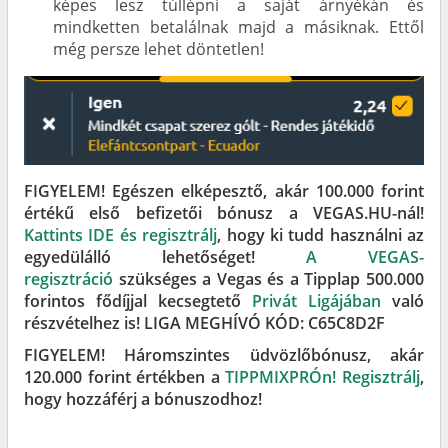
képes lesz túllépni a saját árnyékán és
mindketten betalálnak majd a másiknak. Ettől
még persze lehet döntetlen!
FIGYELEM! Egészen elképesztő, akár 100.000 forint
értékű első befizetői bónusz a VEGAS.HU-nál!
Kattints IDE és regisztrálj
, hogy ki tudd használni az
egyedülálló lehetőséget!
A VEGAS-
regisztráció
szükséges a Vegas és a Tipplap 500.000
forintos fődíjjal kecsegtető
Privát Ligájában
való
részvételhez is! LIGA MEGHÍVÓ KÓD: C65C8D2F
FIGYELEM! Háromszintes üdvözlőbónusz, akár
120.000 forint értékben a
TIPPMIXPRÓn! Regisztrálj
,
hogy hozzáférj a bónuszodhoz!