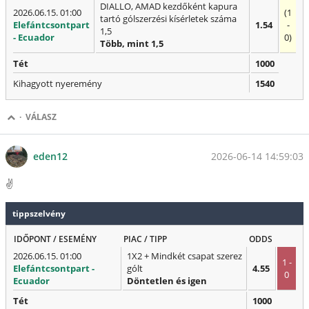
DIALLO, AMAD kezdőként kapura
2026.06.15. 01:00
(1
tartó gólszerzési kísérletek száma
Elefántcsontpart
1.54
-
1,5
- Ecuador
0)
Több, mint 1,5
Tét
1000
Kihagyott nyeremény
1540
·
VÁLASZ
2026-06-14 14:59:03
eden12
✌️
tippszelvény
IDŐPONT / ESEMÉNY
PIAC / TIPP
ODDS
2026.06.15. 01:00
1X2 + Mindkét csapat szerez
1 -
Elefántcsontpart -
gólt
4.55
0
Ecuador
Döntetlen és igen
Tét
1000