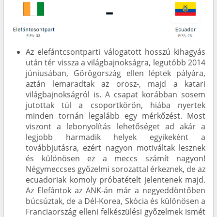
Az elefántcsontparti válogatott hosszú kihagyás
után tér vissza a világbajnokságra, legutóbb 2014
júniusában, Görögország ellen léptek pályára,
aztán lemaradtak az orosz-, majd a katari
világbajnokságról is. A csapat korábban sosem
jutottak túl a csoportkörön, hiába nyertek
minden tornán legalább egy mérkőzést. Most
viszont a lebonyolítás lehetőséget ad akár a
legjobb harmadik helyek egyikeként a
továbbjutásra, ezért nagyon motiváltak lesznek
és különösen ez a meccs számít nagyon!
Négymeccses győzelmi sorozattal érkeznek, de az
ecuadoriak komoly próbatételt jelentenek majd.
Az Elefántok az ANK-án már a negyeddöntőben
búcsúztak, de a Dél-Korea, Skócia és különösen a
Franciaország elleni felkészülési győzelmek ismét