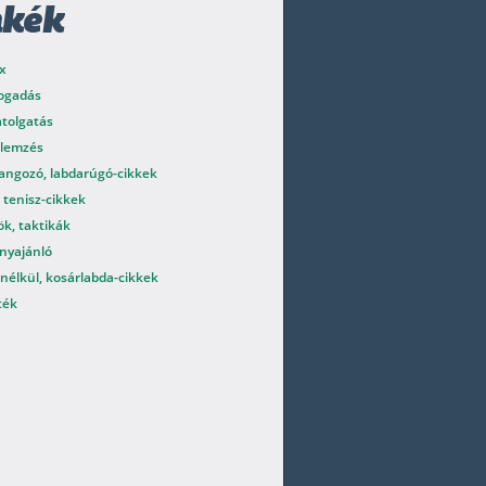
mkék
x
fogadás
atolgatás
elemzés
angozó, labdarúgó-cikkek
 tenisz-cikkek
k, taktikák
nyajánló
nélkül, kosárlabda-cikkek
ték