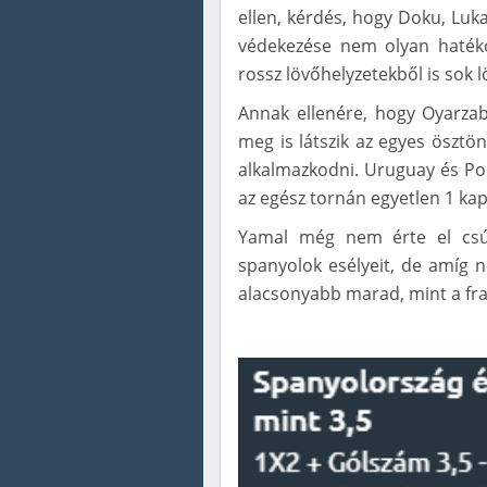
ellen, kérdés, hogy Doku, Luk
védekezése nem olyan haték
rossz lövőhelyzetekből is sok l
Annak ellenére, hogy Oyarza
meg is látszik az egyes ösztö
alkalmazkodni. Uruguay és Po
az egész tornán egyetlen 1 ka
Yamal még nem érte el csú
spanyolok esélyeit, de amíg n
alacsonyabb marad, mint a fra