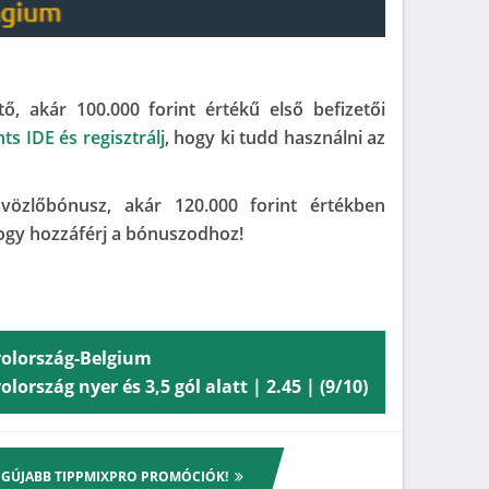
ő, akár 100.000 forint értékű első befizetői
nts IDE és regisztrálj
, hogy ki tudd használni az
vözlőbónusz, akár 120.000 forint értékben
hogy hozzáférj a bónuszodhoz!
olország-Belgium
lország nyer és 3,5 gól alatt | 2.45 | (9/10)
LEGÚJABB TIPPMIXPRO PROMÓCIÓK!