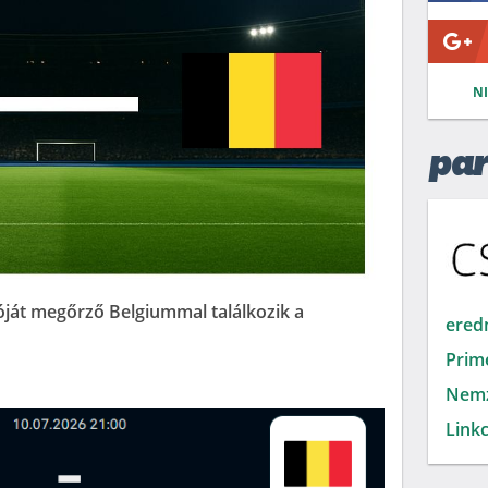
N
par
óját megőrző Belgiummal találkozik a
ered
Prim
Nemz
Linkc