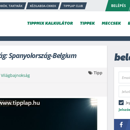
BELÉPÉS
KKÖK, TAKTIKÁK
KÉZILABDA-CIKKEK
TIPPLAP CLUB
TIPPMIX KALKULÁTOR
TIPPEK
MECCSEK
ág: Spanyolország-Belgium
bel
Tipp
 Világbajnokság
Je
Jelszó