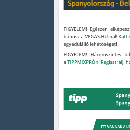
FIGYELEM! Egészen elképeszt
bónusz a VEGAS.HU-nál!
Katti
egyedülálló lehetőséget!
FIGYELEM! Háromszintes üd
a
TIPPMIXPRÓn! Regisztrálj
, 
Spany
tipp
Spanyo
ITT VANNAK A 