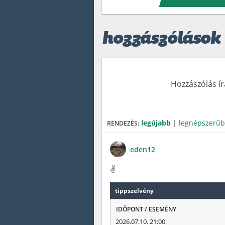
hozzászólások
Hozzászólás í
legújabb
|
legnépszerű
RENDEZÉS:
eden12
✌️
tippszelvény
IDŐPONT / ESEMÉNY
2026.07.10. 21:00