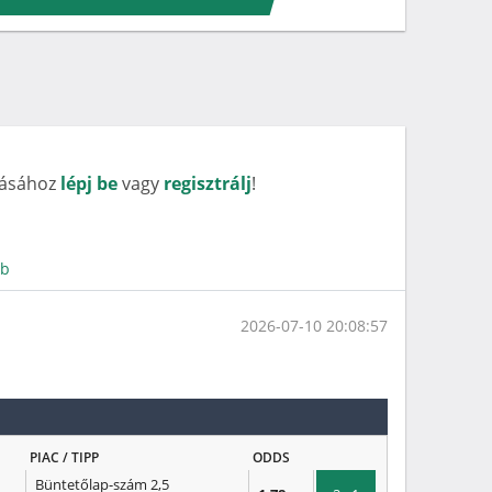
rásához
lépj be
vagy
regisztrálj
!
bb
2026-07-10 20:08:57
PIAC / TIPP
ODDS
Büntetőlap-szám 2,5