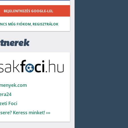
BEJELENTKEZÉS GOOGLE-LEL
INCS MÉG FIÓKOM, REGISZTRÁLOK
tnerek
menyek.com
era24
eti Foci
sere? Keress minket! ›››