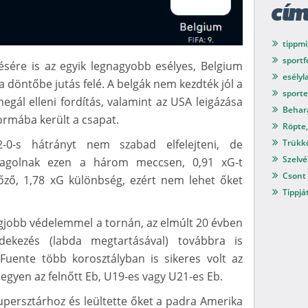
cí
tippmi
sport
sére is az egyik legnagyobb esélyes, Belgium
esélyl
a döntőbe jutás felé. A belgák nem kezdték jól a
sport
negál elleni fordítás, valamint az USA leigázása
Behar
ormába került a csapat.
Röpte,
Trükkö
2-0-s hátrányt nem szabad elfelejteni, de
Szelvé
tlagolnak ezen a három meccsen, 0,91 xG-t
Csont 
ző, 1,78 xG különbség, ezért nem lehet őket
Tippjá
gjobb védelemmel a tornán, az elmúlt 20 évben
dekezés (labda megtartásával) továbbra is
uente több korosztályban is sikeres volt az
egyen az felnőtt Eb, U19-es vagy U21-es Eb.
upersztárhoz és leültette őket a padra Amerika