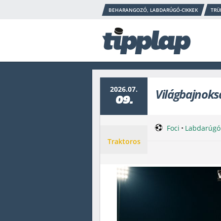
BEHARANGOZÓ, LABDARÚGÓ-CIKKEK
TRÜ
2026.07.
Világbajnoks
09.
Foci
•
Labdarúgó
Traktoros