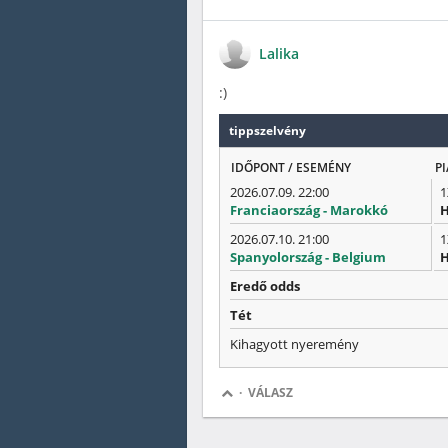
Lalika
:)
tippszelvény
IDŐPONT / ESEMÉNY
PI
2026.07.09. 22:00
1
Franciaország - Marokkó
H
2026.07.10. 21:00
1
Spanyolország - Belgium
H
Eredő odds
Tét
Kihagyott nyeremény
·
VÁLASZ