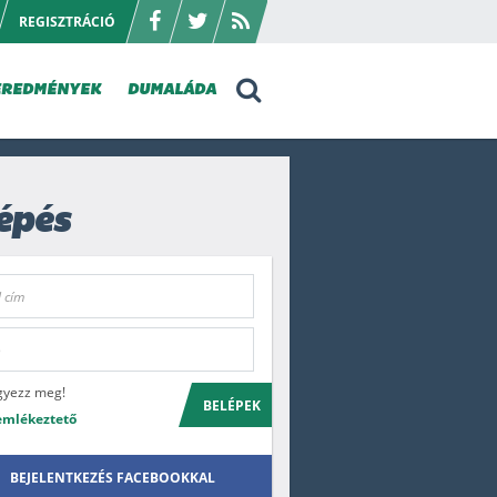
REGISZTRÁCIÓ
EREDMÉNYEK
DUMALÁDA
épés
gyezz meg!
BELÉPEK
emlékeztető
BEJELENTKEZÉS FACEBOOKKAL