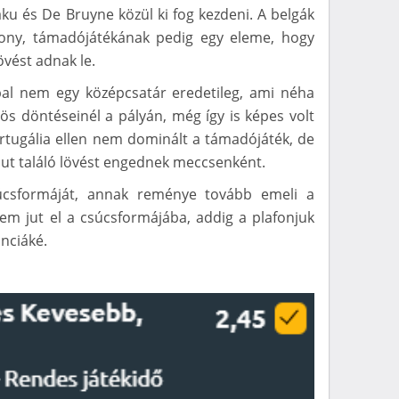
aku és De Bruyne közül ki fog kezdeni. A belgák
ony, támadójátékának pedig egy eleme, hogy
övést adnak le.
bal nem egy középcsatár eredetileg, ami néha
nös döntéseinél a pályán, még így is képes volt
rtugália ellen nem dominált a támadójáték, de
put találó lövést engednek meccsenként.
csformáját, annak reménye tovább emeli a
em jut el a csúcsformájába, addig a plafonjuk
nciáké.