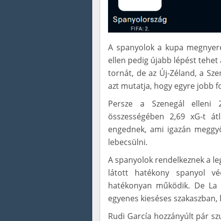
A spanyolok a kupa megnyeré
ellen pedig újabb lépést tehet 
tornát, de az Új-Zéland, a Sze
azt mutatja, hogy egyre jobb f
Persze a Szenegál elleni 
összességében 2,69 xG-t á
engednek, ami igazán meggyő
lebecsülni.
A spanyolok rendelkeznek a le
látott hatékony spanyol vé
hatékonyan működik. De La F
egyenes kieséses szakaszban, l
Rudi García hozzányúlt pár sz