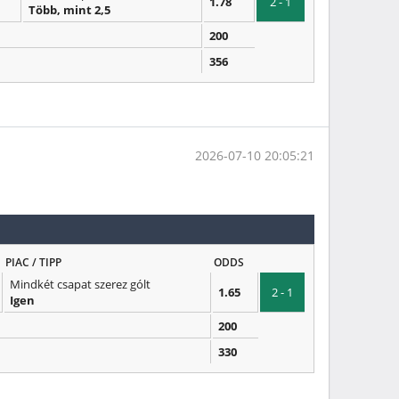
1.78
2 - 1
Több, mint 2,5
200
356
2026-07-10 20:05:21
PIAC / TIPP
ODDS
Mindkét csapat szerez gólt
1.65
2 - 1
Igen
200
330