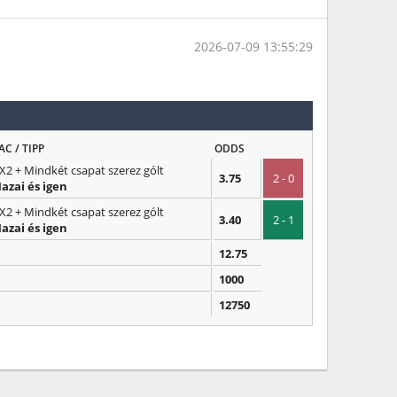
2026-07-09 13:55:29
AC / TIPP
ODDS
X2 + Mindkét csapat szerez gólt
3.75
2 - 0
azai és igen
X2 + Mindkét csapat szerez gólt
3.40
2 - 1
azai és igen
12.75
1000
12750