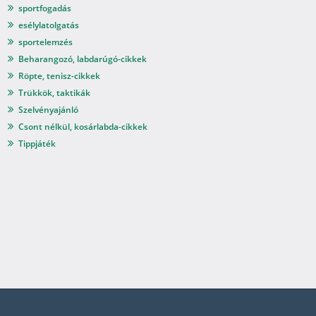
sportfogadás
esélylatolgatás
sportelemzés
Beharangozó, labdarúgó-cikkek
Röpte, tenisz-cikkek
Trükkök, taktikák
Szelvényajánló
Csont nélkül, kosárlabda-cikkek
Tippjáték