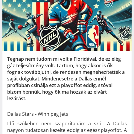
Tegnap nem tudom mi volt a Floridával, de ez elég
gáz teljesítmény volt. Tartom, hogy akkor is ők
fognak továbbjutni, de rendesen megnehezítették a
saját dolgukat. Mindenesetre a Dallas ennél
profibban csinálja ezt a playoffot eddig, szóval
bízom bennük, hogy ők ma hozzák az elvárt
lezárást.
Dallas Stars - Winnipeg Jets
Idő szűkében nem szaporítanám a szót. A Dallas
nagyon tudatosan kezelte eddig az egész playoffot. A