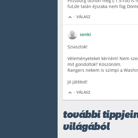
Pittsburg otthon még (-1.5-ről) i
fut,de talán éjszaka nem fog Dönt
·
VÁLASZ
senki
Sziasztok!
Vèlemènyeteket kèrnèm! Nem szere
mit gondoltok? Köszönöm.
Rangers nekem is szimpi a Wash
Jó játèkot!
·
VÁLASZ
további tippjei
világából