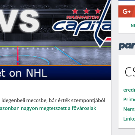
N
par
ered
Prim
e idegenbeli meccsbe, bár érték szempontjából
azonban nagyon megtetszett a fővárosiak
Nemz
Linkc