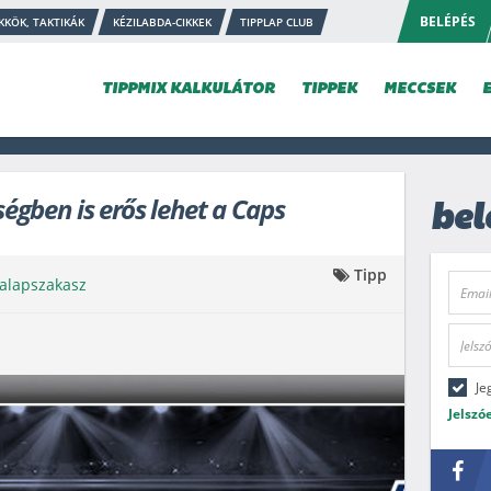
BELÉPÉS
KKÖK, TAKTIKÁK
KÉZILABDA-CIKKEK
TIPPLAP CLUB
TIPPMIX KALKULÁTOR
TIPPEK
MECCSEK
égben is erős lehet a Caps
bel
Tipp
alapszakasz
Je
Jelszó