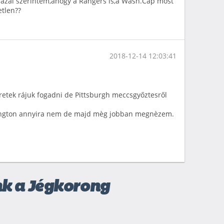
s hazai szerintem,ahogy a Rangers is,a Wash.Cap most
etlen??
2018-12-14 12:03:41
tek rájuk fogadni de Pittsburgh meccsgyőztesről
ington annyira nem de majd mèg jobban megnèzem.
nk a Jégkorong