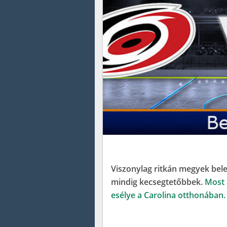
Viszonylag ritkán megyek bel
mindig kecsegtetőbbek.
Most 
esélye a Carolina otthonában.