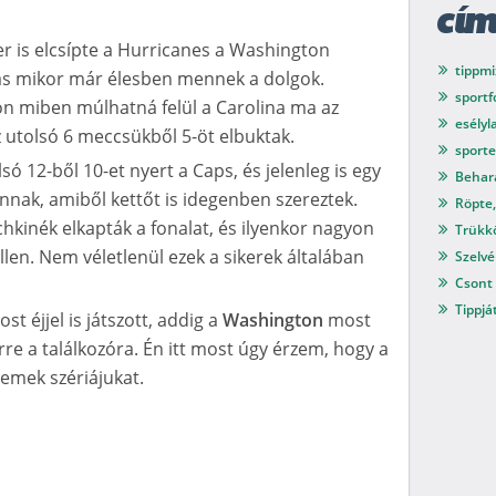
cí
r is elcsípte a Hurricanes a Washington
tippmi
más mikor már élesben mennek a dolgok.
sport
on miben múlhatná felül a Carolina ma az
esélyl
z utolsó 6 meccsükből 5-öt elbuktak.
sport
ó 12-ből 10-et nyert a Caps, és jelenleg is egy
Behar
nnak, amiből kettőt is idegenben szereztek.
Röpte,
kinék elkapták a fonalat, és ilyenkor nagyon
Trükkö
llen. Nem véletlenül ezek a sikerek általában
Szelvé
Csont 
Tippjá
t éjjel is játszott, addig a
Washington
most
rre a találkozóra. Én itt most úgy érzem, hogy a
remek szériájukat.