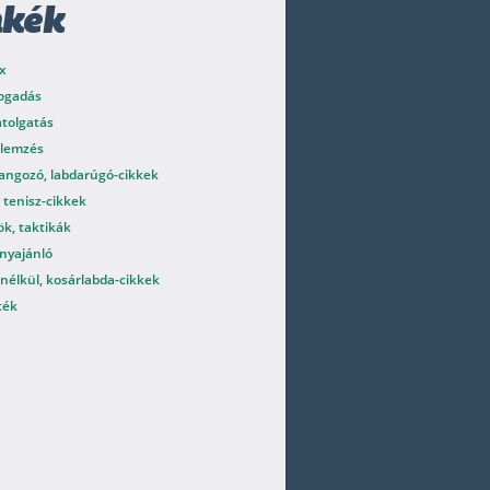
mkék
x
fogadás
atolgatás
elemzés
angozó, labdarúgó-cikkek
 tenisz-cikkek
k, taktikák
nyajánló
nélkül, kosárlabda-cikkek
ték