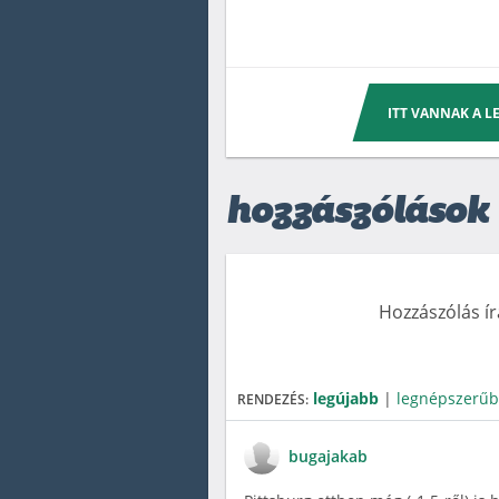
ITT VANNAK A 
hozzászólások
Hozzászólás í
legújabb
|
legnépszerű
RENDEZÉS:
bugajakab