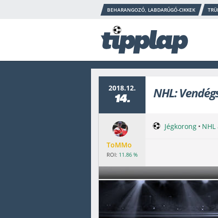
BEHARANGOZÓ, LABDARÚGÓ-CIKKEK
TRÜ
2018.12.
NHL: Vendégs
14.
Jégkorong
•
NHL 
ToMMo
ROI:
11.86 %