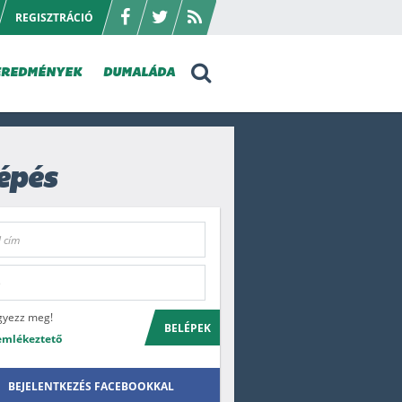
REGISZTRÁCIÓ
EREDMÉNYEK
DUMALÁDA
épés
gyezz meg!
BELÉPEK
emlékeztető
BEJELENTKEZÉS FACEBOOKKAL