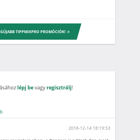
LEGÚJABB TIPPMIXPRO PROMÓCIÓK!
rásához
lépj be
vagy
regisztrálj
!
bb
2018-12-14 18:19:53