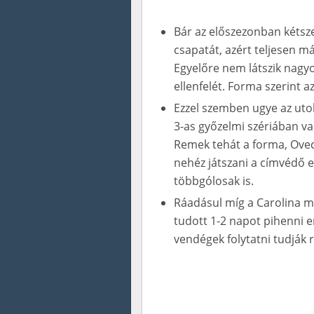
Bár az előszezonban kétsze
csapatát, azért teljesen 
Egyelőre nem látszik nagy
ellenfelét. Forma szerint a
Ezzel szemben ugye az utols
3-as győzelmi szériában va
Remek tehát a forma, Ovech
nehéz játszani a címvédő e
többgólosak is.
Ráadásul míg a Carolina mos
tudott 1-2 napot pihenni e
vendégek folytatni tudják 