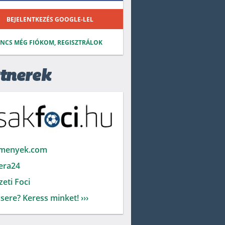
BEJELENTKEZÉS GOOGLE-LEL
INCS MÉG FIÓKOM, REGISZTRÁLOK
tnerek
menyek.com
era24
eti Foci
sere? Keress minket! ›››