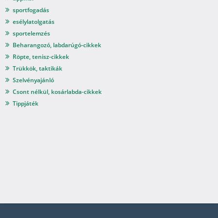
sportfogadás
esélylatolgatás
sportelemzés
Beharangozó, labdarúgó-cikkek
Röpte, tenisz-cikkek
Trükkök, taktikák
Szelvényajánló
Csont nélkül, kosárlabda-cikkek
Tippjáték