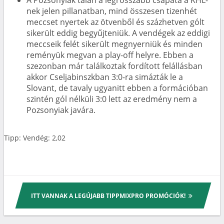
A Pozsonyiak talán a legrosszabb csapata a KHL-
nek jelen pillanatban, mind összesen tizenhét
meccset nyertek az ötvenből és százhetven gólt
sikerült eddig begyűjteniük. A vendégek az eddigi
meccseik felét sikerült megnyerniük és minden
reményük megvan a play-off helyre. Ebben a
szezonban már találkoztak fordított felállásban
akkor Cseljabinszkban 3:0-ra simázták le a
Slovant, de tavaly ugyanitt ebben a formációban
szintén gól nélküli 3:0 lett az eredmény nem a
Pozsonyiak javára.
Tipp: Vendég: 2,02
ITT VANNAK A LEGÚJABB TIPPMIXPRO PROMÓCIÓK!