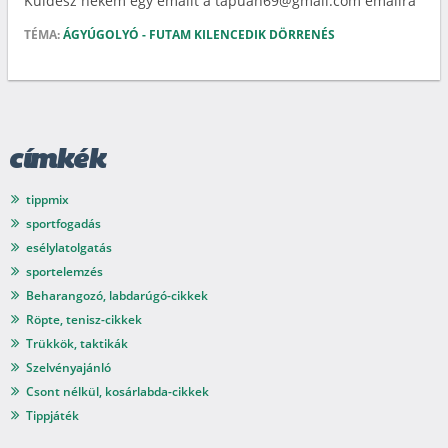
Küldesz nekem egy emailt a tapuah69@gmail.com emailra
TÉMA:
ÁGYÚGOLYÓ - FUTAM KILENCEDIK DÖRRENÉS
címkék
tippmix
sportfogadás
esélylatolgatás
sportelemzés
Beharangozó, labdarúgó-cikkek
Röpte, tenisz-cikkek
Trükkök, taktikák
Szelvényajánló
Csont nélkül, kosárlabda-cikkek
Tippjáték