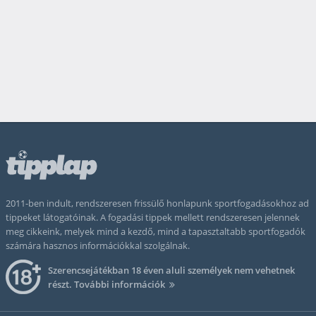
2011-ben indult, rendszeresen frissülő honlapunk sportfogadásokhoz ad
tippeket látogatóinak. A fogadási tippek mellett rendszeresen jelennek
meg cikkeink, melyek mind a kezdő, mind a tapasztaltabb sportfogadók
számára hasznos információkkal szolgálnak.
Szerencsejátékban 18 éven aluli személyek nem vehetnek
részt.
További információk