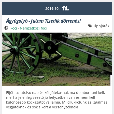
11.
2019.10.
Ágyúgolyó - futam Tizedik dörrenés!
Tippjáték
Foci
•
Nemzetközi foci
Eljött az utolsó nap és két játékosnak ma domborítani kell,
mert a jelenleg vezető jó helyzetben van és nem kell
különösebb kockázatot vállalnia. Mi drukkolunk az izgalmas
végjátéknak és sok sikert a versenyzőknek!