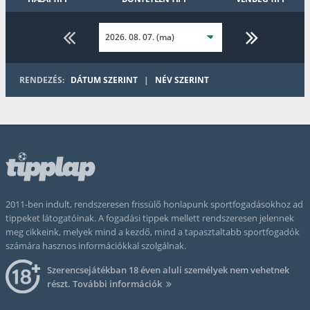
Tollaslabda
Asztalitenisz
Strandröplabda
Rögbi
RENDEZÉS:
DÁTUM SZERINT
|
NÉV SZERINT
Jégkorong
Krikett
Golf
Kerékpár
Nyíltvízi
Öttusa
úszás
Vízilabda
Amerikai foci
3x3
2011-ben indult, rendszeresen frissülő honlapunk sportfogadásokhoz ad
Kosárlabda
tippeket látogatóinak. A fogadási tippek mellett rendszeresen jelennek
Gyeplabda
Röplabda
Futsal
meg cikkeink, melyek mind a kezdő, mind a tapasztaltabb sportfogadók
számára hasznos információkkal szolgálnak.
Szerencsejátékban 18 éven aluli személyek nem vehetnek
részt.
További információk