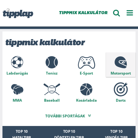
TIPPMIX KALKULÁTOR
tippmix kalkulátor
Labdarúgás
Tenisz
E-Sport
Motorsport
MMA
Baseball
Kosárlabda
Darts
TOVÁBBI SPORTÁGAK
Speciális
Snooker
Aussie Rules
Ökölvívás
TOP 10
TOP 10
TOP 10
HAZAI TIPP
DÖNTETLEN TIPP
VENDÉG TIPP