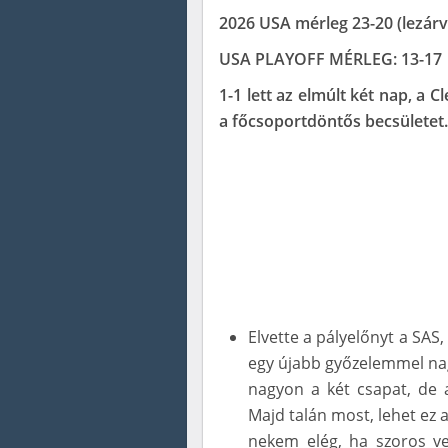
2026 USA mérleg 23-20 (lezárv
USA PLAYOFF MÉRLEG: 13-17
1-1 lett az elmúlt két nap, a C
a főcsoportdöntős becsületet.
Elvette a pályelőnyt a SAS
egy újabb győzelemmel nag
nagyon a két csapat, de
Majd talán most, lehet ez a
nekem elég, ha szoros v