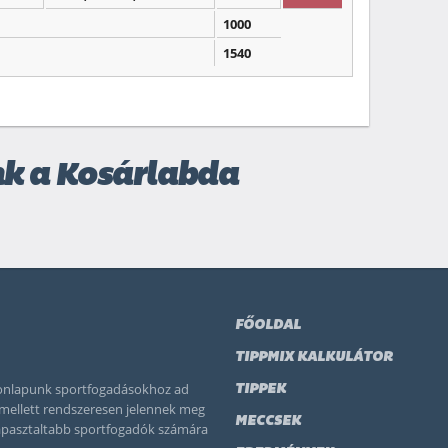
1000
1540
nk a Kosárlabda
FŐOLDAL
TIPPMIX KALKULÁTOR
 honlapunk sportfogadásokhoz ad
TIPPEK
k mellett rendszeresen jelennek meg
MECCSEK
tapasztaltabb sportfogadók számára