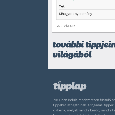
Tét
Kihagyott nyeremény
·
VÁLASZ
további tippjei
világából
2011-ben indult, rendszeresen frissülő
tippeket látogatóinak. A fogadási tippe
cikkeink, melyek mind a kezdő, mind a 