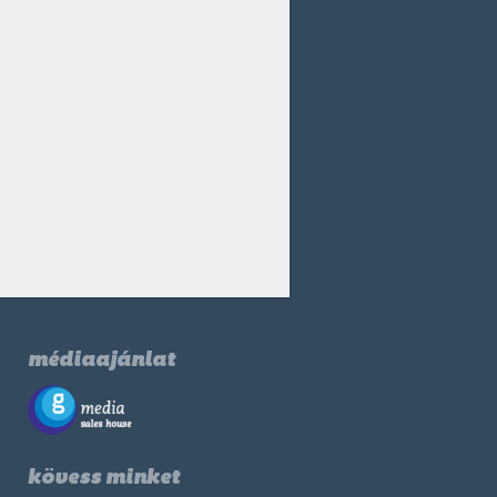
médiaajánlat
kövess minket