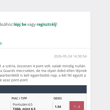
rásához
lépj be
vagy
regisztrálj
!
bb
2026-05-24 14:30:54
-1 a széria, összesen 4 pont volt, valaki mindig nullán
 a Guards meccseken, de ma olyan dobó ellen lépnek
warberéktől is kell egyerősebb nap, a két fél együtt a
-je azaz pont-pont
PIAC / TIPP
ODDS
Pontszám 6,5
1.54
1 - 3
Több, mint 6,5