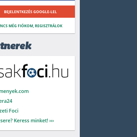
BEJELENTKEZÉS GOOGLE-LEL
INCS MÉG FIÓKOM, REGISZTRÁLOK
tnerek
menyek.com
era24
eti Foci
sere? Keress minket! ›››