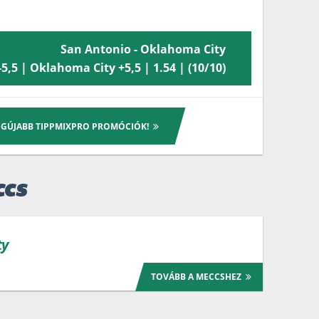
San Antonio - Oklahoma City
5,5 | Oklahoma City +5,5 | 1.54 | (10/10)
LEGÚJABB TIPPMIXPRO PROMÓCIÓK!
ccs
ty
s
TOVÁBB A MECCSHEZ