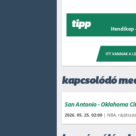
tipp
Hendikep -
ITT VANNAK A 
kapcsolódó me
San Antonio - Oklahoma Ci
2026. 05. 25. 02:00
| NBA, rájátszá