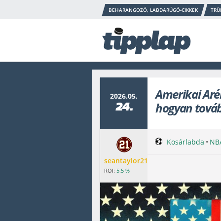
BEHARANGOZÓ, LABDARÚGÓ-CIKKEK
TRÜ
Amerikai Aré
2026.05.
hogyan tová
24.
Kosárlabda
•
NB
seantaylor21
ROI:
5.5 %