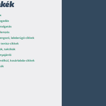
mkék
x
fogadás
atolgatás
elemzés
angozó, labdarúgó-cikkek
 tenisz-cikkek
k, taktikák
nyajánló
nélkül, kosárlabda-cikkek
ték