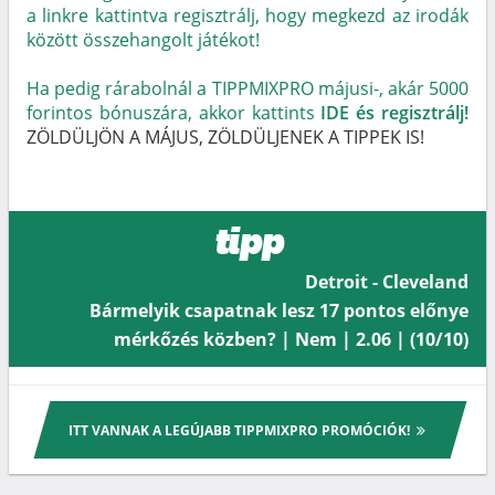
a linkre kattintva regisztrálj, hogy megkezd az irodák
között összehangolt játékot!
Ha pedig rárabolnál a TIPPMIXPRO májusi-, akár 5000
forintos bónuszára, akkor kattints
IDE
és regisztrálj!
ZÖLDÜLJÖN A MÁJUS, ZÖLDÜLJENEK A TIPPEK IS!
tipp
Detroit - Cleveland
Bármelyik csapatnak lesz 17 pontos előnye
mérkőzés közben? | Nem | 2.06 | (10/10)
ITT VANNAK A LEGÚJABB TIPPMIXPRO PROMÓCIÓK!