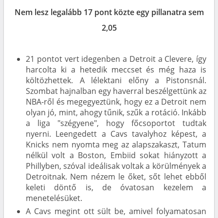
Nem lesz legalább
17 pont közte egy pillanatra sem
2,05
21 pontot vert idegenben a Detroit a Clevere, így
harcolta ki a hetedik meccset és még haza is
költözhettek. A lélektani előny a Pistonsnál.
Szombat hajnalban egy haverral beszélgettünk az
NBA-ről és megegyeztünk, hogy ez a Detroit nem
olyan jó, mint, ahogy tűnik, szűk a rotáció. Inkább
a liga "szégyene", hogy főcsoportot tudtak
nyerni. Leengedett a Cavs tavalyhoz képest, a
Knicks nem nyomta meg az alapszakaszt, Tatum
nélkül volt a Boston, Embiid sokat hiányzott a
Phillyben, szóval ideálisak voltak a körülmények a
Detroitnak. Nem nézem le őket, sőt lehet ebből
keleti döntő is, de óvatosan kezelem a
menetelésüket.
A Cavs megint ott sült be, amivel folyamatosan