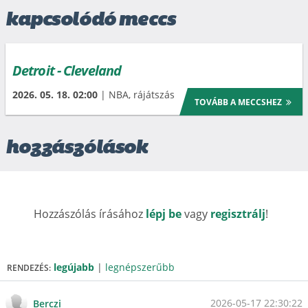
kapcsolódó meccs
Detroit - Cleveland
2026. 05. 18. 02:00
| NBA, rájátszás
TOVÁBB A MECCSHEZ
hozzászólások
Hozzászólás írásához
lépj be
vagy
regisztrálj
!
legújabb
|
legnépszerűbb
RENDEZÉS:
2026-05-17 22:30:22
Berczi