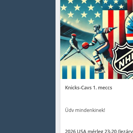
Knicks-Cavs 1. meccs
Üdv mindenkinek!
2026 USA mérleg 23-20 (lezárv