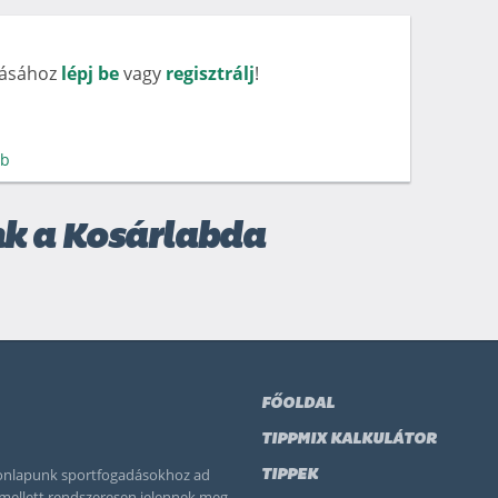
rásához
lépj be
vagy
regisztrálj
!
bb
nk a Kosárlabda
FŐOLDAL
TIPPMIX KALKULÁTOR
 honlapunk sportfogadásokhoz ad
TIPPEK
k mellett rendszeresen jelennek meg