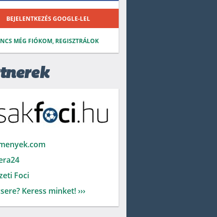
BEJELENTKEZÉS GOOGLE-LEL
INCS MÉG FIÓKOM, REGISZTRÁLOK
tnerek
menyek.com
era24
eti Foci
sere? Keress minket! ›››