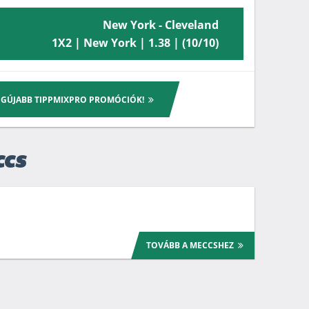
New York - Cleveland
1X2 | New York | 1.38 | (10/10)
LEGÚJABB TIPPMIXPRO PROMÓCIÓK!
ccs
s
TOVÁBB A MECCSHEZ