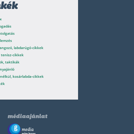
mkék
x
fogadás
atolgatás
elemzés
angozó, labdarúgó-cikkek
 tenisz-cikkek
k, taktikák
nyajánló
nélkül, kosárlabda-cikkek
ték
médiaajánlat