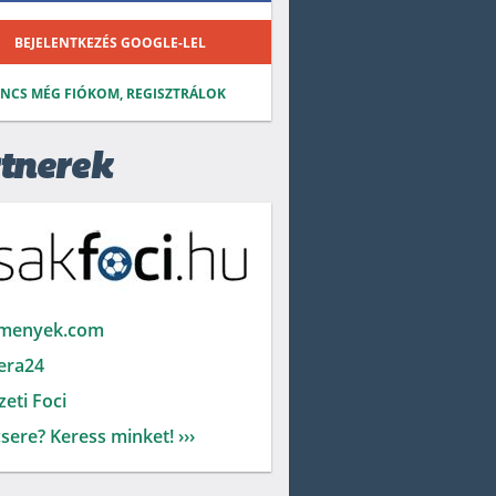
BEJELENTKEZÉS GOOGLE-LEL
INCS MÉG FIÓKOM, REGISZTRÁLOK
tnerek
menyek.com
era24
eti Foci
sere? Keress minket! ›››