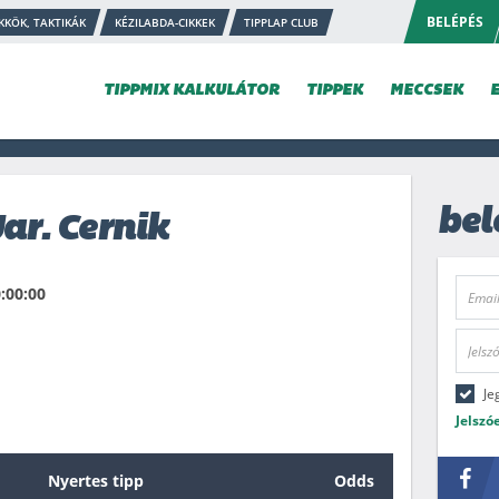
BELÉPÉS
KKÖK, TAKTIKÁK
KÉZILABDA-CIKKEK
TIPPLAP CLUB
TIPPMIX KALKULÁTOR
TIPPEK
MECCSEK
bel
Jar. Cernik
:00:00
Je
Jelszó
Nyertes tipp
Odds