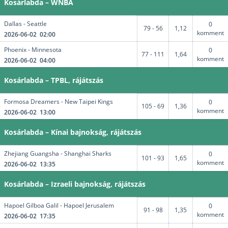
Kosárlabda – WNBA
Dallas - Seattle
0
79 - 56
1,12
komment
2026-06-02 02:00
Phoenix - Minnesota
0
77 - 111
1,64
komment
2026-06-02 04:00
Kosárlabda – TPBL, rájátszás
Formosa Dreamers - New Taipei Kings
0
105 - 69
1,36
komment
2026-06-02 13:00
Kosárlabda – Kínai bajnokság, rájátszás
Zhejiang Guangsha - Shanghai Sharks
0
101 - 93
1,65
komment
2026-06-02 13:35
Kosárlabda – Izraeli bajnokság, rájátszás
Hapoel Gilboa Galil - Hapoel Jerusalem
0
91 - 98
1,35
komment
2026-06-02 17:35