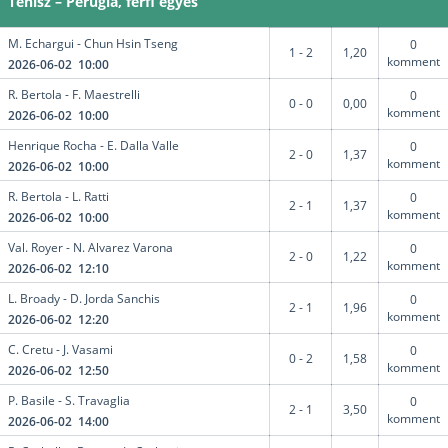
Tenisz – Perugia, férfi egyes
M. Echargui - Chun Hsin Tseng
0
1 - 2
1,20
komment
2026-06-02 10:00
R. Bertola - F. Maestrelli
0
0 - 0
0,00
komment
2026-06-02 10:00
Henrique Rocha - E. Dalla Valle
0
2 - 0
1,37
komment
2026-06-02 10:00
R. Bertola - L. Ratti
0
2 - 1
1,37
komment
2026-06-02 10:00
Val. Royer - N. Alvarez Varona
0
2 - 0
1,22
komment
2026-06-02 12:10
L. Broady - D. Jorda Sanchis
0
2 - 1
1,96
komment
2026-06-02 12:20
C. Cretu - J. Vasami
0
0 - 2
1,58
komment
2026-06-02 12:50
P. Basile - S. Travaglia
0
2 - 1
3,50
komment
2026-06-02 14:00