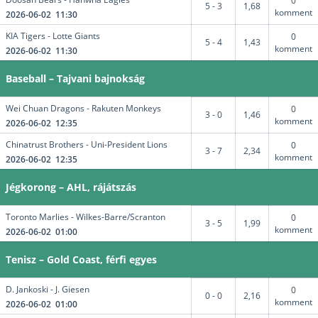
0
5 - 3
1,68
komment
2026-06-02 11:30
KIA Tigers - Lotte Giants
0
5 - 4
1,43
komment
2026-06-02 11:30
Baseball – Tajvani bajnokság
Wei Chuan Dragons - Rakuten Monkeys
0
3 - 0
1,46
komment
2026-06-02 12:35
Chinatrust Brothers - Uni-President Lions
0
3 - 7
2,34
komment
2026-06-02 12:35
Jégkorong – AHL, rájátszás
Toronto Marlies - Wilkes-Barre/Scranton
0
3 - 5
1,99
komment
2026-06-02 01:00
Tenisz – Gold Coast, férfi egyes
D. Jankoski - J. Giesen
0
0 - 0
2,16
komment
2026-06-02 01:00