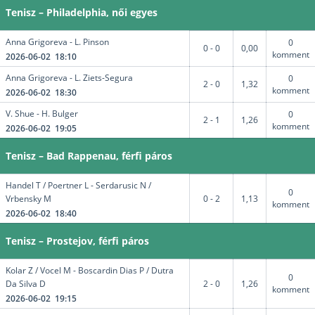
Tenisz – Philadelphia, női egyes
Anna Grigoreva - L. Pinson
0
0 - 0
0,00
komment
2026-06-02 18:10
Anna Grigoreva - L. Ziets-Segura
0
2 - 0
1,32
komment
2026-06-02 18:30
V. Shue - H. Bulger
0
2 - 1
1,26
komment
2026-06-02 19:05
Tenisz – Bad Rappenau, férfi páros
Handel T / Poertner L - Serdarusic N /
0
Vrbensky M
0 - 2
1,13
komment
2026-06-02 18:40
Tenisz – Prostejov, férfi páros
Kolar Z / Vocel M - Boscardin Dias P / Dutra
0
Da Silva D
2 - 0
1,26
komment
2026-06-02 19:15