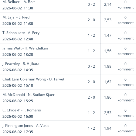
M. Bellucci - A. Bolt
0
0 - 2
2,14
komment
2026-06-02 11:30
M. Lajal - L. Riedi
0
2 - 0
2,53
komment
2026-06-02 11:30
T. Schoolkate - A. Fery
0
1 - 2
1,47
komment
2026-06-02 12:40
James Watt - H. Wendelken
0
1 - 2
1,56
komment
2026-06-02 13:20
J. Fearnley - R. Hijikata
0
0 - 2
1,88
komment
2026-06-02 14:35
Chak Lam Coleman Wong - O. Tarvet
0
2 - 0
1,62
komment
2026-06-02 15:10
M. McDonald - N. Budkov Kjaer
0
2 - 0
1,86
komment
2026-06-02 15:25
C. Chidekh - F. Romano
0
1 - 2
2,53
komment
2026-06-02 16:00
J. Pinnington Jones - A. Vukic
0
1 - 2
1,94
komment
2026-06-02 17:35