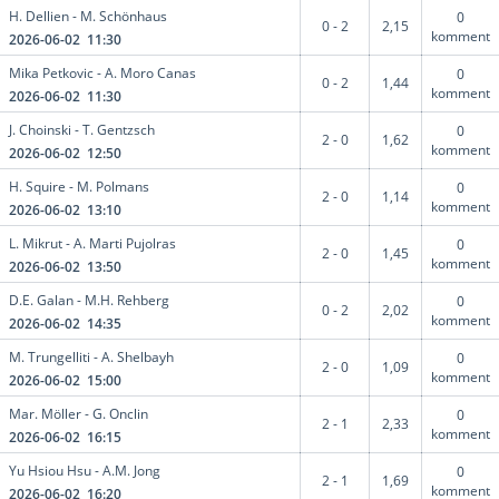
H. Dellien - M. Schönhaus
0
0 - 2
2,15
komment
2026-06-02 11:30
Mika Petkovic - A. Moro Canas
0
0 - 2
1,44
komment
2026-06-02 11:30
J. Choinski - T. Gentzsch
0
2 - 0
1,62
komment
2026-06-02 12:50
H. Squire - M. Polmans
0
2 - 0
1,14
komment
2026-06-02 13:10
L. Mikrut - A. Marti Pujolras
0
2 - 0
1,45
komment
2026-06-02 13:50
D.E. Galan - M.H. Rehberg
0
0 - 2
2,02
komment
2026-06-02 14:35
M. Trungelliti - A. Shelbayh
0
2 - 0
1,09
komment
2026-06-02 15:00
Mar. Möller - G. Onclin
0
2 - 1
2,33
komment
2026-06-02 16:15
Yu Hsiou Hsu - A.M. Jong
0
2 - 1
1,69
komment
2026-06-02 16:20