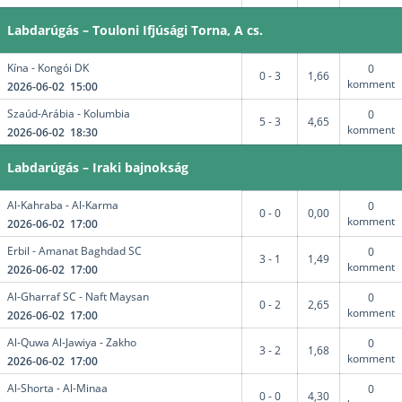
Labdarúgás – Touloni Ifjúsági Torna, A cs.
Kína - Kongói DK
0
0 - 3
1,66
komment
2026-06-02 15:00
Szaúd-Arábia - Kolumbia
0
5 - 3
4,65
komment
2026-06-02 18:30
Labdarúgás – Iraki bajnokság
Al-Kahraba - Al-Karma
0
0 - 0
0,00
komment
2026-06-02 17:00
Erbil - Amanat Baghdad SC
0
3 - 1
1,49
komment
2026-06-02 17:00
Al-Gharraf SC - Naft Maysan
0
0 - 2
2,65
komment
2026-06-02 17:00
Al-Quwa Al-Jawiya - Zakho
0
3 - 2
1,68
komment
2026-06-02 17:00
Al-Shorta - Al-Minaa
0
0 - 0
4,30