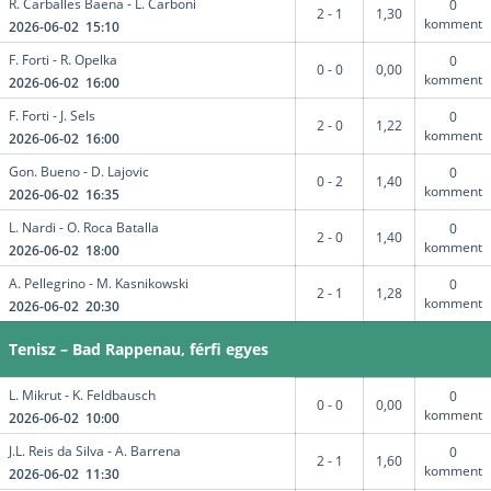
R. Carballes Baena - L. Carboni
0
2 - 1
1,30
komment
2026-06-02 15:10
F. Forti - R. Opelka
0
0 - 0
0,00
komment
2026-06-02 16:00
F. Forti - J. Sels
0
2 - 0
1,22
komment
2026-06-02 16:00
Gon. Bueno - D. Lajovic
0
0 - 2
1,40
komment
2026-06-02 16:35
L. Nardi - O. Roca Batalla
0
2 - 0
1,40
komment
2026-06-02 18:00
A. Pellegrino - M. Kasnikowski
0
2 - 1
1,28
komment
2026-06-02 20:30
Tenisz – Bad Rappenau, férfi egyes
L. Mikrut - K. Feldbausch
0
0 - 0
0,00
komment
2026-06-02 10:00
J.L. Reis da Silva - A. Barrena
0
2 - 1
1,60
komment
2026-06-02 11:30