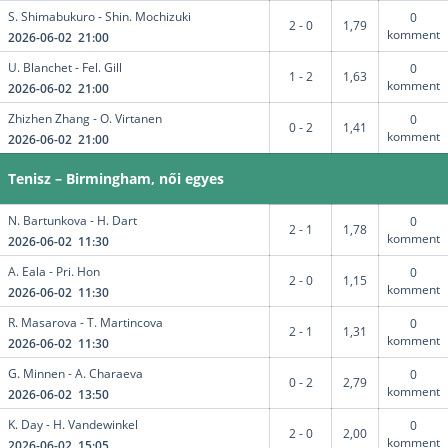
S. Shimabukuro - Shin. Mochizuki
0
2 - 0
1,79
komment
2026-06-02 21:00
U. Blanchet - Fel. Gill
0
1 - 2
1,63
komment
2026-06-02 21:00
Zhizhen Zhang - O. Virtanen
0
0 - 2
1,41
komment
2026-06-02 21:00
Tenisz – Birmingham, női egyes
N. Bartunkova - H. Dart
0
2 - 1
1,78
komment
2026-06-02 11:30
A. Eala - Pri. Hon
0
2 - 0
1,15
komment
2026-06-02 11:30
R. Masarova - T. Martincova
0
2 - 1
1,31
komment
2026-06-02 11:30
G. Minnen - A. Charaeva
0
0 - 2
2,79
komment
2026-06-02 13:50
K. Day - H. Vandewinkel
0
2 - 0
2,00
komment
2026-06-02 15:05