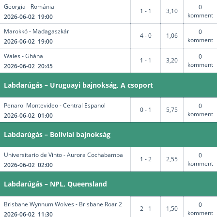
Georgia - Románia
0
1 - 1
3,10
komment
2026-06-02 19:00
Marokkó - Madagaszkár
0
4 - 0
1,06
komment
2026-06-02 19:00
Wales - Ghána
0
1 - 1
3,20
komment
2026-06-02 20:45
Labdarúgás – Uruguayi bajnokság, A csoport
Penarol Montevideo - Central Espanol
0
0 - 1
5,75
komment
2026-06-02 01:00
Labdarúgás – Bolíviai bajnokság
Universitario de Vinto - Aurora Cochabamba
0
1 - 2
2,55
komment
2026-06-02 02:00
Labdarúgás – NPL, Queensland
Brisbane Wynnum Wolves - Brisbane Roar 2
0
2 - 1
1,50
komment
2026-06-02 11:30