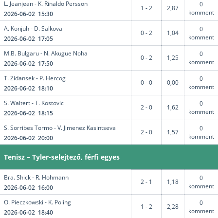
L. Jeanjean - K. Rinaldo Persson
0
1 - 2
2,87
komment
2026-06-02 15:30
A. Konjuh - D. Salkova
0
0 - 2
1,04
komment
2026-06-02 17:05
M.B. Bulgaru - N. Akugue Noha
0
0 - 2
1,25
komment
2026-06-02 17:50
T. Zidansek - P. Hercog
0
0 - 0
0,00
komment
2026-06-02 18:10
S. Waltert - T. Kostovic
0
2 - 0
1,62
komment
2026-06-02 18:15
S. Sorribes Tormo - V. Jimenez Kasintseva
0
2 - 0
1,57
komment
2026-06-02 20:00
Tenisz – Tyler-selejtező, férfi egyes
Bra. Shick - R. Hohmann
0
2 - 1
1,18
komment
2026-06-02 16:00
O. Pieczkowski - K. Poling
0
1 - 2
2,28
komment
2026-06-02 18:40