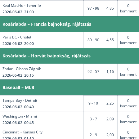
Real Madrid - Tenerife
0
97 - 98
4,85
komment
2026-06-02 21:00
Kosárlabda – Francia bajnokság, rájátszás
Paris BC - Cholet
0
89 - 90
4,55
komment
2026-06-02 20:00
Kosárlabda – Horvát bajnokság, rájátszás
Zadar - Cibona Zágráb
0
92 - 57
1,16
komment
2026-06-02 20:15
Baseball – MLB
Tampa Bay - Detroit
0
9 - 10
2,25
komment
2026-06-02 00:40
Washington - Miami
0
3 - 7
2,09
komment
2026-06-02 00:45
Cincinnati - Kansas City
0
2 - 9
2,00
komment
2026-06-02 01:10