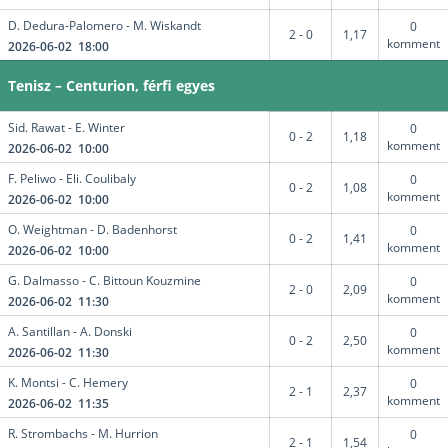
D. Dedura-Palomero - M. Wiskandt
0
2 - 0
1,17
komment
2026-06-02 18:00
Tenisz – Centurion, férfi egyes
Sid. Rawat - E. Winter
0
0 - 2
1,18
komment
2026-06-02 10:00
F. Peliwo - Eli. Coulibaly
0
0 - 2
1,08
komment
2026-06-02 10:00
O. Weightman - D. Badenhorst
0
0 - 2
1,41
komment
2026-06-02 10:00
G. Dalmasso - C. Bittoun Kouzmine
0
2 - 0
2,09
komment
2026-06-02 11:30
A. Santillan - A. Donski
0
0 - 2
2,50
komment
2026-06-02 11:30
K. Montsi - C. Hemery
0
2 - 1
2,37
komment
2026-06-02 11:35
R. Strombachs - M. Hurrion
0
2 - 1
1,54