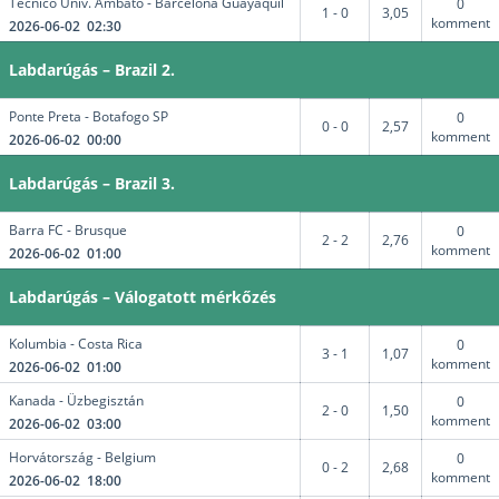
Tecnico Univ. Ambato - Barcelona Guayaquil
0
1 - 0
3,05
komment
2026-06-02 02:30
Labdarúgás – Brazil 2.
Ponte Preta - Botafogo SP
0
0 - 0
2,57
komment
2026-06-02 00:00
Labdarúgás – Brazil 3.
Barra FC - Brusque
0
2 - 2
2,76
komment
2026-06-02 01:00
Labdarúgás – Válogatott mérkőzés
Kolumbia - Costa Rica
0
3 - 1
1,07
komment
2026-06-02 01:00
Kanada - Üzbegisztán
0
2 - 0
1,50
komment
2026-06-02 03:00
Horvátország - Belgium
0
0 - 2
2,68
komment
2026-06-02 18:00