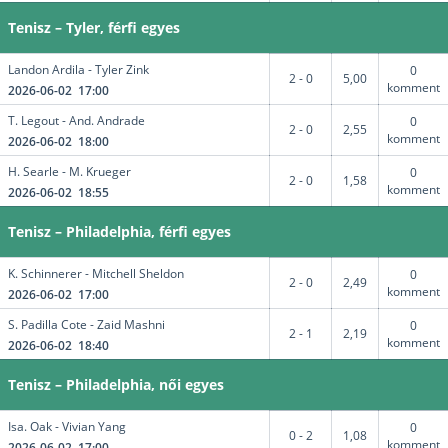
Tenisz – Tyler, férfi egyes
Landon Ardila - Tyler Zink
0
2 - 0
5,00
komment
2026-06-02 17:00
T. Legout - And. Andrade
0
2 - 0
2,55
komment
2026-06-02 18:00
H. Searle - M. Krueger
0
2 - 0
1,58
komment
2026-06-02 18:55
Tenisz – Philadelphia, férfi egyes
K. Schinnerer - Mitchell Sheldon
0
2 - 0
2,49
komment
2026-06-02 17:00
S. Padilla Cote - Zaid Mashni
0
2 - 1
2,19
komment
2026-06-02 18:40
Tenisz – Philadelphia, női egyes
Isa. Oak - Vivian Yang
0
0 - 2
1,08
komment
2026-06-02 17:00