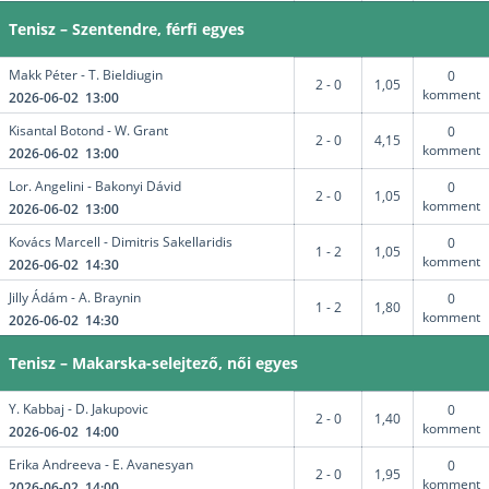
Tenisz – Szentendre, férfi egyes
Makk Péter - T. Bieldiugin
0
2 - 0
1,05
komment
2026-06-02 13:00
Kisantal Botond - W. Grant
0
2 - 0
4,15
komment
2026-06-02 13:00
Lor. Angelini - Bakonyi Dávid
0
2 - 0
1,05
komment
2026-06-02 13:00
Kovács Marcell - Dimitris Sakellaridis
0
1 - 2
1,05
komment
2026-06-02 14:30
Jilly Ádám - A. Braynin
0
1 - 2
1,80
komment
2026-06-02 14:30
Tenisz – Makarska-selejtező, női egyes
Y. Kabbaj - D. Jakupovic
0
2 - 0
1,40
komment
2026-06-02 14:00
Erika Andreeva - E. Avanesyan
0
2 - 0
1,95
komment
2026-06-02 14:00