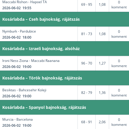
Maccabi Rishon - Hapoel TA
0
69 - 95
1,08
komment
2026-06-02 19:55
Kosárlabda – Cseh bajnokság, rájátszás
Nymburk - Pardubice
0
81 - 73
1,08
komment
2026-06-02 18:00
Kosárlabda – Izraeli bajnokság, alsóház
Ironi Ness Ziona - Maccabi Raanana
0
96 - 70
1,27
komment
2026-06-02 19:00
Kosárlabda – Török bajnokság, rájátszás
Besiktas - Bahcesehir Koleji
0
82 - 79
1,36
komment
2026-06-02 19:00
Kosárlabda – Spanyol bajnokság, rájátszás
Murcia - Barcelona
0
68 - 91
2,06
komment
2026-06-02 19:00