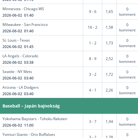
Minnesota - Chicago WS
0
9 - 6
1,65
komment
2026-06-02 01:40
Milwaukee - San Francisco
0
16 - 2
1,58
komment
2026-06-02 01:40
St. Louis - Texas
0
1 - 2
1,73
komment
2026-06-02 01:45
LA Angels - Colorado
0
8 - 9
2,52
komment
2026-06-02 03:38
Seattle - NY Mets
0
3 - 2
1,72
komment
2026-06-02 03:40
Arizona - LA Dodgers
0
4 - 1
2,26
komment
2026-06-02 03:40
Baseball – Japán bajnokság
Yokohama Baystars - Tohoku Rakuten
0
3 - 7
1,94
komment
2026-06-02 11:00
Yomiuri Giants - Orix Buffaloes
0
3 - 2
1,78