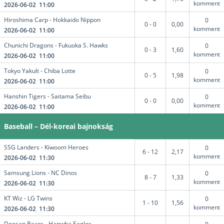
komment
2026-06-02 11:00
Hiroshima Carp - Hokkaido Nippon
0
0 - 0
0,00
komment
2026-06-02 11:00
Chunichi Dragons - Fukuoka S. Hawks
0
0 - 3
1,60
komment
2026-06-02 11:00
Tokyo Yakult - Chiba Lotte
0
0 - 5
1,98
komment
2026-06-02 11:00
Hanshin Tigers - Saitama Seibu
0
0 - 0
0,00
komment
2026-06-02 11:00
Baseball – Dél-koreai bajnokság
SSG Landers - Kiwoom Heroes
0
6 - 12
2,17
komment
2026-06-02 11:30
Samsung Lions - NC Dinos
0
8 - 7
1,33
komment
2026-06-02 11:30
KT Wiz - LG Twins
0
1 - 10
1,56
komment
2026-06-02 11:30
Doosan Bears - Hanwha Eagles