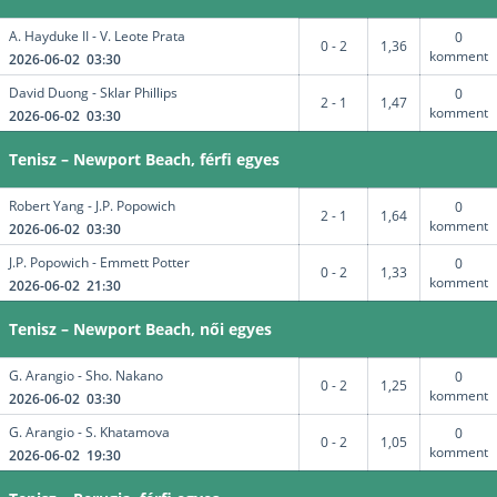
A. Hayduke II - V. Leote Prata
0
0 - 2
1,36
komment
2026-06-02 03:30
David Duong - Sklar Phillips
0
2 - 1
1,47
komment
2026-06-02 03:30
Tenisz – Newport Beach, férfi egyes
Robert Yang - J.P. Popowich
0
2 - 1
1,64
komment
2026-06-02 03:30
J.P. Popowich - Emmett Potter
0
0 - 2
1,33
komment
2026-06-02 21:30
Tenisz – Newport Beach, női egyes
G. Arangio - Sho. Nakano
0
0 - 2
1,25
komment
2026-06-02 03:30
G. Arangio - S. Khatamova
0
0 - 2
1,05
komment
2026-06-02 19:30