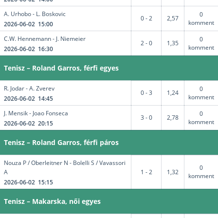
A. Urhobo - L. Boskovic
0
0 - 2
2,57
komment
2026-06-02 15:00
C.W. Hennemann - J. Niemeier
0
2 - 0
1,35
komment
2026-06-02 16:30
Tenisz – Roland Garros, férfi egyes
R. Jodar - A. Zverev
0
0 - 3
1,24
komment
2026-06-02 14:45
J. Mensik - Joao Fonseca
0
3 - 0
2,78
komment
2026-06-02 20:15
Tenisz – Roland Garros, férfi páros
Nouza P / Oberleitner N - Bolelli S / Vavassori
0
A
1 - 2
1,32
komment
2026-06-02 15:15
Tenisz – Makarska, női egyes