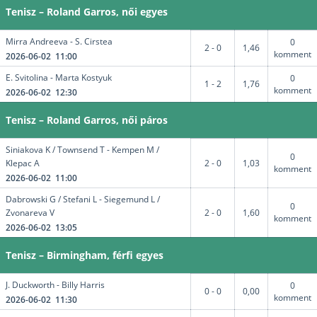
Tenisz – Roland Garros, női egyes
Mirra Andreeva - S. Cirstea
0
2 - 0
1,46
komment
2026-06-02 11:00
E. Svitolina - Marta Kostyuk
0
1 - 2
1,76
komment
2026-06-02 12:30
Tenisz – Roland Garros, női páros
Siniakova K / Townsend T - Kempen M /
0
Klepac A
2 - 0
1,03
komment
2026-06-02 11:00
Dabrowski G / Stefani L - Siegemund L /
0
Zvonareva V
2 - 0
1,60
komment
2026-06-02 13:05
Tenisz – Birmingham, férfi egyes
J. Duckworth - Billy Harris
0
0 - 0
0,00
komment
2026-06-02 11:30