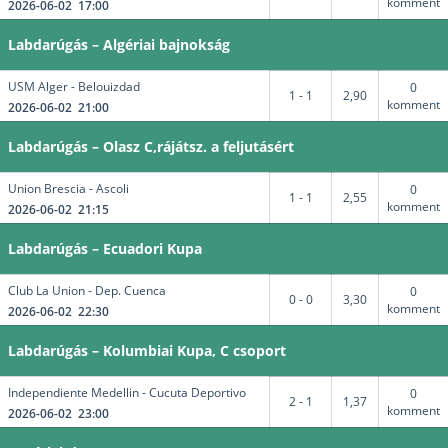
komment
2026-06-02 17:00
Labdarúgás – Algériai bajnokság
USM Alger - Belouizdad
0
1 - 1
2,90
komment
2026-06-02 21:00
Labdarúgás – Olasz C,rájátsz. a feljutásért
Union Brescia - Ascoli
0
1 - 1
2,55
komment
2026-06-02 21:15
Labdarúgás – Ecuadori Kupa
Club La Union - Dep. Cuenca
0
0 - 0
3,30
komment
2026-06-02 22:30
Labdarúgás – Kolumbiai Kupa, C csoport
Independiente Medellin - Cucuta Deportivo
0
2 - 1
1,37
komment
2026-06-02 23:00