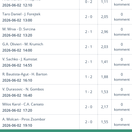
0 - 2
1,11
komment
2026-06-02 12:10
Taro Daniel - J. Forejtek
0
2 - 0
2,05
komment
2026-06-02 13:00
M. Mrva - D. Svrcina
0
2 - 1
2,96
komment
2026-06-02 13:20
G.A. Olivieri - M. Krumich
0
2 - 1
2,03
komment
2026-06-02 14:00
V. Sachko - J. Kumstat
0
2 - 1
1,41
komment
2026-06-02 14:55
R. Bautista-Agut - H. Barton
0
1 - 2
1,88
komment
2026-06-02 16:10
V. Durasovic - N. Gombos
0
1 - 2
1,53
komment
2026-06-02 16:40
Milos Karol - C.A. Caniato
0
2 - 0
2,17
komment
2026-06-02 17:20
A. Molcan - Piros Zsombor
0
2 - 0
1,55
komment
2026-06-02 19:10