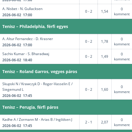
A. Nisbet - N. Gullacksen
0
0 - 2
1,54
komment
2026-06-02 17:00
Tenisz – Philadelphia, férfi egyes
A. Altur Fernandez - D. Krasner
0
0 - 2
1,78
komment
2026-06-02 17:00
Sachiv Kumar - S. Bharadwaj
0
0 - 2
1,49
komment
2026-06-02 18:40
Tenisz – Roland Garros, vegyes páros
Skupski N / Krawczyk D - Roger-Vasselin E /
0
Siegemund L
0 - 2
1,60
komment
2026-06-02 17:45
Tenisz – Perugia, férfi páros
Kadhe A / Zormann M - Arias B / Ingildsen J
0
2 - 1
2,07
komment
2026-06-02 17:45