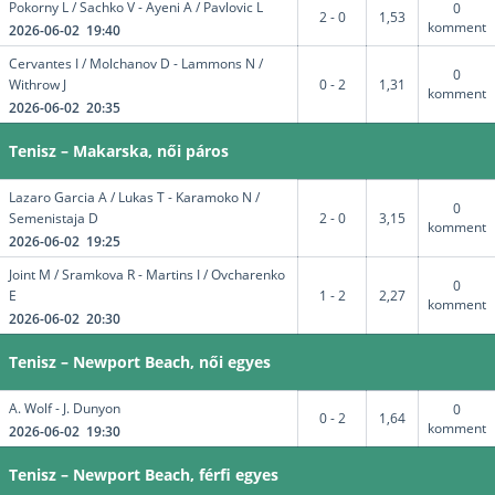
Pokorny L / Sachko V - Ayeni A / Pavlovic L
0
2 - 0
1,53
komment
2026-06-02 19:40
Cervantes I / Molchanov D - Lammons N /
0
Withrow J
0 - 2
1,31
komment
2026-06-02 20:35
Tenisz – Makarska, női páros
Lazaro Garcia A / Lukas T - Karamoko N /
0
Semenistaja D
2 - 0
3,15
komment
2026-06-02 19:25
Joint M / Sramkova R - Martins I / Ovcharenko
0
E
1 - 2
2,27
komment
2026-06-02 20:30
Tenisz – Newport Beach, női egyes
A. Wolf - J. Dunyon
0
0 - 2
1,64
komment
2026-06-02 19:30
Tenisz – Newport Beach, férfi egyes