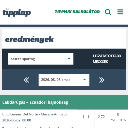
TIPPMIX KALKULÁTOR
eredmények
LEGVITATOTTABB
MECCSEK
Labdarúgás – Ecuadori bajnokság
Club Leones Del Norte - Macara Ambato
0
1 - 1
2,72
komment
2026-06-02 00:00