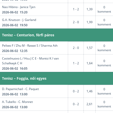
Nao Hibino - Janice Tjen
0
1 - 2
1,39
komment
2026-06-02 15:20
G.A. Knutson - J. Garland
0
2 - 0
1,99
komment
2026-06-02 19:50
Tenisz – Centurion, férfi páros
Peliwo F / Zhu M - Rawat S / Sharma Ath
0
2 - 0
1,57
komment
2026-06-02 12:35
Castelnuovo L / Hsu J C E - Montsi K / van
0
Schalkwyk C H
1 - 2
1,64
komment
2026-06-02 16:05
Tenisz – Foggia, női egyes
D. Papamichail - C. Paquet
0
0 - 2
1,46
komment
2026-06-02 13:00
A. Tubello - C. Monnet
0
0 - 2
2,61
komment
2026-06-02 13:00