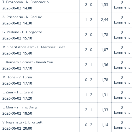
T. Prozorova - N. Brancaccio
0
2 - 0
1,53
komment
2026-06-02 14:00
A. Prisacariu - N. Radisic
0
1 - 2
2,44
komment
2026-06-02 14:30
G. Pedone - E. Gorgodze
0
2 - 0
1,78
komment
2026-06-02 15:10
M. Sherif Abdelaziz - C. Martinez Cirez
0
2 - 0
1,07
komment
2026-06-02 15:40
L. Romero Gormaz - Xiaodi You
0
2 - 1
1,36
komment
2026-06-02 17:10
M. Tona - V. Turini
0
0 - 2
1,78
komment
2026-06-02 17:10
L. Zaar - T.C. Grant
0
1 - 2
1,31
komment
2026-06-02 17:20
L. Mair - Yiming Dang
0
2 - 1
1,33
komment
2026-06-02 18:50
V. Paganetti - L. Bronzetti
0
0 - 2
1,14
komment
2026-06-02 20:00