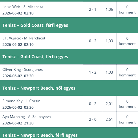
Leixe Weir - S. Mickoska
0
2 - 1
1,06
komment
2026-06-02 02:10
Tenisz – Gold Coast, férfi egyes
L.F. Vujacic - M. Perchicot
0
0 - 2
1,03
komment
2026-06-02 02:10
Tenisz – Gold Coast, férfi egyes
Oliver King - Scott Jones
0
1 - 2
1,03
komment
2026-06-02 03:30
Tenisz – Newport Beach, női egyes
Simone Kay - L. Corsini
0
0 - 2
2,01
komment
2026-06-02 03:30
Aya Manning - A. Salibayeva
0
2 - 0
2,61
komment
2026-06-02 21:30
Tenisz – Newport Beach, férfi egyes