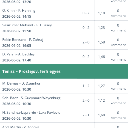
komment
2026-06-02 13:20
O. Kimhi - P. Henning
0
0 - 2
1,18
komment
2026-06-02 14:15
Sasikumar Mukund - G. Hussey
0
0 - 2
1,23
komment
2026-06-02 15:50
Robin Bertrand - P. Zahraj
0
2 - 0
1,58
komment
2026-06-02 16:05
D. Palan - A. Beckley
0
0 - 2
1,46
komment
2026-06-02 17:40
Tenisz – Prostejov, férfi egyes
M. Damas - D. Dzumhur
0
1 - 2
1,27
komment
2026-06-02 10:30
Seb. Baez - S. Gueymard Wayenburg
0
2 - 0
1,12
komment
2026-06-02 10:30
N. Sanchez-Izquierdo - Luka Pavlovic
0
2 - 1
1,68
komment
2026-06-02 10:30
And. Martin - V. Kopriva
0