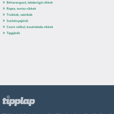
Beharangozó, labdarúgó-cikkek
Röpte, tenisz-cikkek
Trükkök, taktikák
Szelvényajánló
Csont nélkül, kosárlabda-cikkek
Tippjáték