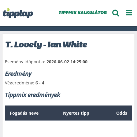
TIPPMIX KALKULÁTOR
T. Lovely - Ian White
Esemény időpontja:
2026-06-02 14:25:00
Eredmény
Végeredmény:
6 - 4
Tippmix eredmények
Fogadás neve
Nyertes tipp
Odds