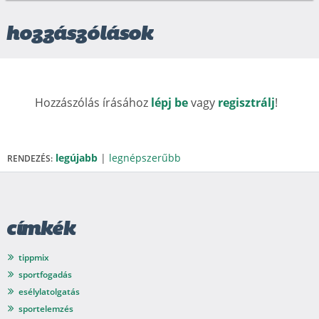
hozzászólások
Hozzászólás írásához
lépj be
vagy
regisztrálj
!
legújabb
|
legnépszerűbb
RENDEZÉS:
címkék
tippmix
sportfogadás
esélylatolgatás
sportelemzés