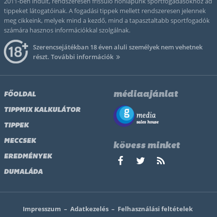
2011-ben indult, rendszeresen frissülő honlapunk sportfogadásokhoz ad
tippeket látogatóinak. A fogadási tippek mellett rendszeresen jelennek
meg cikkeink, melyek mind a kezdő, mind a tapasztaltabb sportfogadók
számára hasznos információkkal szolgálnak.
Szerencsejátékban 18 éven aluli személyek nem vehetnek
részt.
További információk
médiaajánlat
FŐOLDAL
TIPPMIX KALKULÁTOR
TIPPEK
MECCSEK
kövess minket
EREDMÉNYEK
DUMALÁDA
Impresszum
–
Adatkezelés
–
Felhasználási feltételek