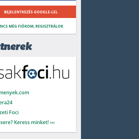
BEJELENTKEZÉS GOOGLE-LEL
INCS MÉG FIÓKOM, REGISZTRÁLOK
tnerek
menyek.com
era24
eti Foci
sere? Keress minket! ›››