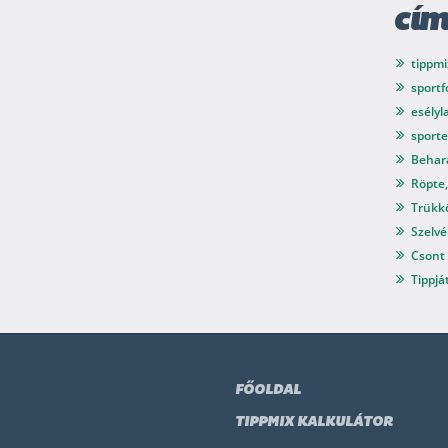
cí
tippmi
sport
esélyl
sport
Behar
Röpte,
Trükkö
Szelvé
Csont 
Tippjá
FŐOLDAL
TIPPMIX KALKULÁTOR