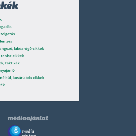
mkék
x
fogadás
atolgatás
elemzés
angozó, labdarúgó-cikkek
 tenisz-cikkek
k, taktikák
nyajánló
nélkül, kosárlabda-cikkek
ték
médiaajánlat