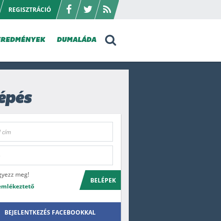
REGISZTRÁCIÓ
EREDMÉNYEK
DUMALÁDA
épés
gyezz meg!
BELÉPEK
emlékeztető
BEJELENTKEZÉS FACEBOOKKAL