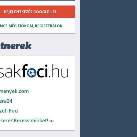
BEJELENTKEZÉS GOOGLE-LEL
INCS MÉG FIÓKOM, REGISZTRÁLOK
tnerek
menyek.com
era24
eti Foci
sere? Keress minket! ›››