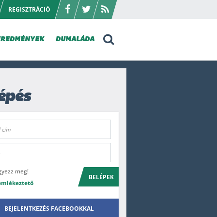
REGISZTRÁCIÓ
EREDMÉNYEK
DUMALÁDA
épés
gyezz meg!
BELÉPEK
emlékeztető
BEJELENTKEZÉS FACEBOOKKAL