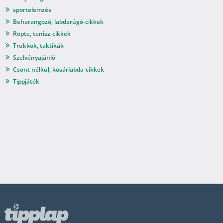
sportelemzés
Beharangozó, labdarúgó-cikkek
Röpte, tenisz-cikkek
Trükkök, taktikák
Szelvényajánló
Csont nélkül, kosárlabda-cikkek
Tippjáték