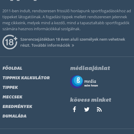
2011-ben indult, rendszeresen frissülő honlapunk sportfogadásokhoz ad
tippeket látogatóinak. A fogadási tippek mellett rendszeresen jelennek
meg cikkeink, melyek mind a kezdő, mind a tapasztaltabb sportfogadók
számára hasznos információkkal szolgálnak.
Szerencsejátékban 18 éven aluli személyek nem vehetnek
részt.
További információk
médiaajánlat
FŐOLDAL
TIPPMIX KALKULÁTOR
TIPPEK
MECCSEK
kövess minket
EREDMÉNYEK
DUMALÁDA