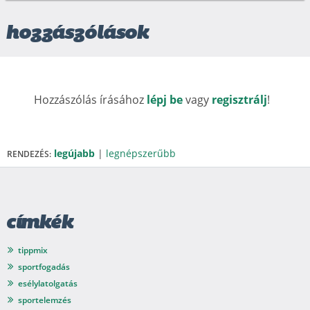
hozzászólások
Hozzászólás írásához
lépj be
vagy
regisztrálj
!
legújabb
|
legnépszerűbb
RENDEZÉS:
címkék
tippmix
sportfogadás
esélylatolgatás
sportelemzés