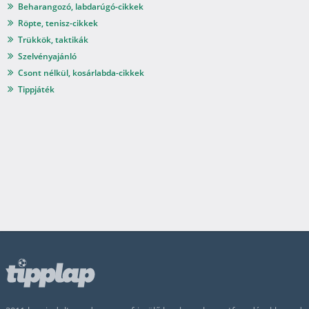
Beharangozó, labdarúgó-cikkek
Röpte, tenisz-cikkek
Trükkök, taktikák
Szelvényajánló
Csont nélkül, kosárlabda-cikkek
Tippjáték