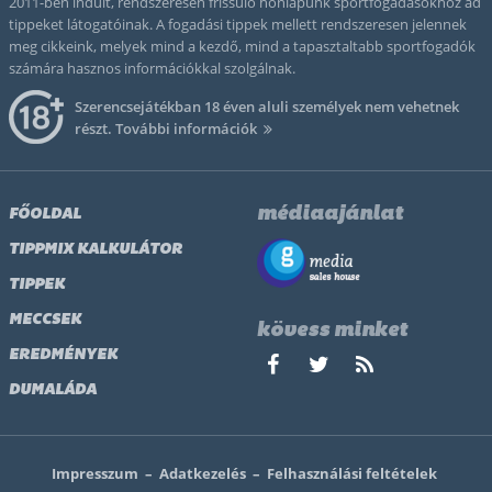
2011-ben indult, rendszeresen frissülő honlapunk sportfogadásokhoz ad
tippeket látogatóinak. A fogadási tippek mellett rendszeresen jelennek
meg cikkeink, melyek mind a kezdő, mind a tapasztaltabb sportfogadók
számára hasznos információkkal szolgálnak.
Szerencsejátékban 18 éven aluli személyek nem vehetnek
részt.
További információk
médiaajánlat
FŐOLDAL
TIPPMIX KALKULÁTOR
TIPPEK
MECCSEK
kövess minket
EREDMÉNYEK
DUMALÁDA
Impresszum
–
Adatkezelés
–
Felhasználási feltételek