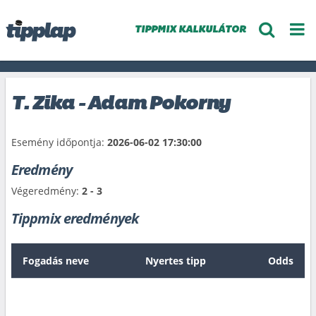
TIPPMIX KALKULÁTOR
T. Zika - Adam Pokorny
Esemény időpontja:
2026-06-02 17:30:00
Eredmény
Végeredmény:
2 - 3
Tippmix eredmények
Fogadás neve
Nyertes tipp
Odds