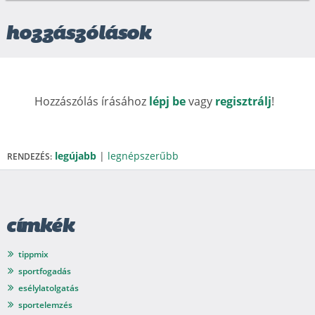
hozzászólások
Hozzászólás írásához
lépj be
vagy
regisztrálj
!
legújabb
|
legnépszerűbb
RENDEZÉS:
címkék
tippmix
sportfogadás
esélylatolgatás
sportelemzés