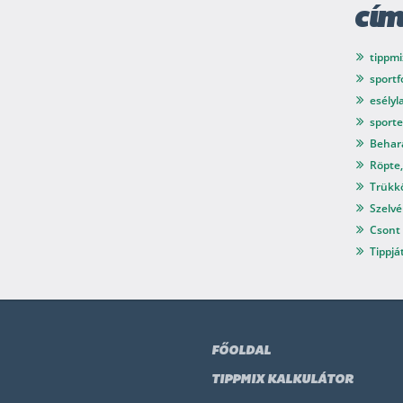
cí
tippmi
sport
esélyl
sport
Behar
Röpte,
Trükkö
Szelvé
Csont 
Tippjá
FŐOLDAL
TIPPMIX KALKULÁTOR