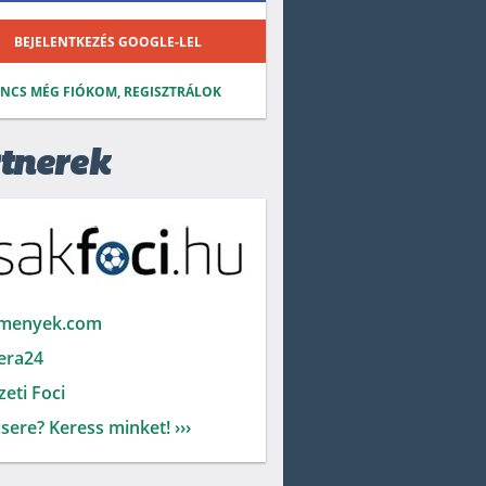
BEJELENTKEZÉS GOOGLE-LEL
INCS MÉG FIÓKOM, REGISZTRÁLOK
tnerek
menyek.com
era24
eti Foci
sere? Keress minket! ›››