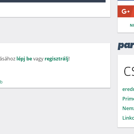
N
par
rásához
lépj be
vagy
regisztrálj
!
bb
ered
Prim
Nemz
Linkc