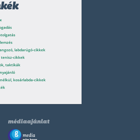
mkék
x
fogadás
atolgatás
elemzés
angozó, labdarúgó-cikkek
 tenisz-cikkek
k, taktikák
nyajánló
nélkül, kosárlabda-cikkek
ték
médiaajánlat