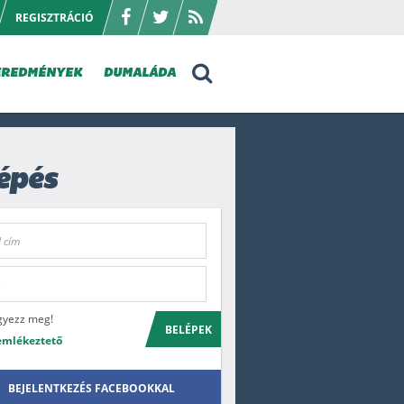
REGISZTRÁCIÓ
EREDMÉNYEK
DUMALÁDA
épés
gyezz meg!
BELÉPEK
emlékeztető
BEJELENTKEZÉS FACEBOOKKAL