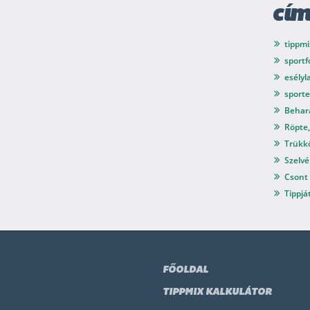
cí
tippmi
sport
esélyl
sport
Behar
Röpte,
Trükkö
Szelvé
Csont 
Tippjá
FŐOLDAL
TIPPMIX KALKULÁTOR