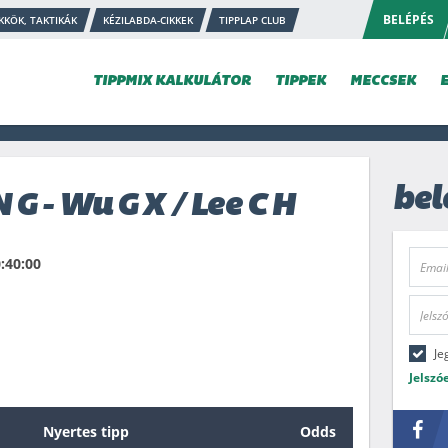
BELÉPÉS
KKÖK, TAKTIKÁK
KÉZILABDA-CIKKEK
TIPPLAP CLUB
TIPPMIX KALKULÁTOR
TIPPEK
MECCSEK
bel
 G - Wu G X / Lee C H
:40:00
Je
Jelszó
Nyertes tipp
Odds