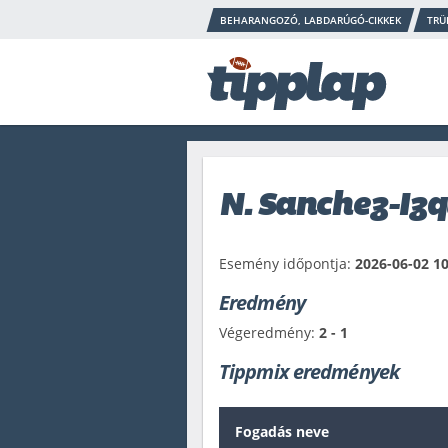
BEHARANGOZÓ, LABDARÚGÓ-CIKKEK
TRÜ
N. Sanchez-Izq
Esemény időpontja:
2026-06-02 10
Eredmény
Végeredmény:
2 - 1
Tippmix eredmények
Fogadás neve