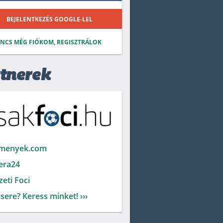
BEJELENTKEZÉS GOOGLE-LEL
INCS MÉG FIÓKOM, REGISZTRÁLOK
tnerek
menyek.com
era24
eti Foci
sere? Keress minket! ›››