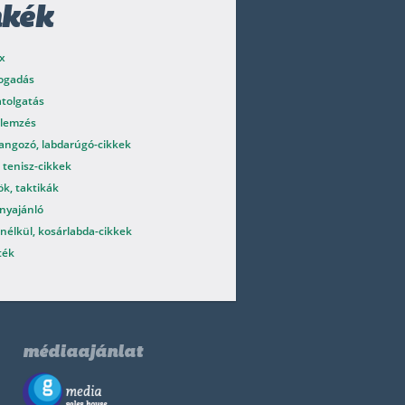
mkék
x
fogadás
atolgatás
elemzés
angozó, labdarúgó-cikkek
 tenisz-cikkek
k, taktikák
nyajánló
nélkül, kosárlabda-cikkek
ték
médiaajánlat